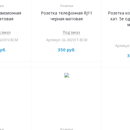
ки
Розетки
евизионная
Розетка телефонная RJ11
Розетка к
атовая
черная матовая
кат. 5e о
м
 заказ
Под заказ
-W201V-BCM
Артикул: GL-W201T-BCM
Артикул
уб.
350
руб.
3
ки
Розетки