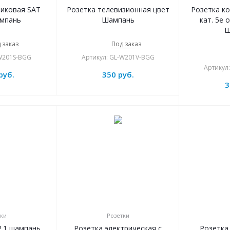
никовая SAT
Розетка телевизионная цвет
Розетка к
мпань
Шампань
кат. 5e 
Ш
 заказ
Под заказ
-W201S-BGG
Артикул: GL-W201V-BGG
Артикул
руб.
350
руб.
3
ки
Розетки
2.1 шампань
Розетка электрическая с
Розетка