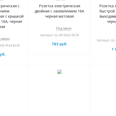
трическая с
Розетка электрическая
Розетка 
ением
двойная с заземлением 16А
быстрой 
ая с крышкой
черная матовая
выходами
 16А, черная
черн
вая
Под заказ
Артикул: GL-W160A2-BCM
 заказ
Артикул: G
783
руб.
60A-IP44-BCM
1 
уб.