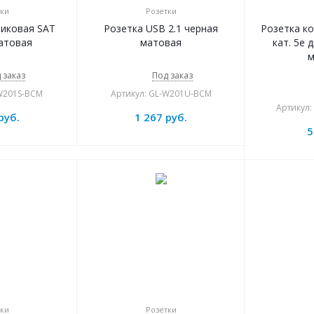
ки
Розетки
никовая SAT
Розетка USB 2.1 черная
Розетка к
атовая
матовая
кат. 5e 
м
 заказ
Под заказ
-W201S-BCM
Артикул: GL-W201U-BCM
Артикул
руб.
1 267
руб.
5
ки
Розетки