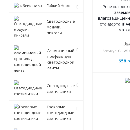
Гибкий Неон
Розетка элек
заземл
влагозащищенн
Светодиодные
стандарта IP44
модули,
мато
пиксели
Под
Алюминиевый
Артикул: GL-W1
профиль для
658
р
светодиодной
ленты
Светодиодные
светильники
Трековые
светодиодные
светильники