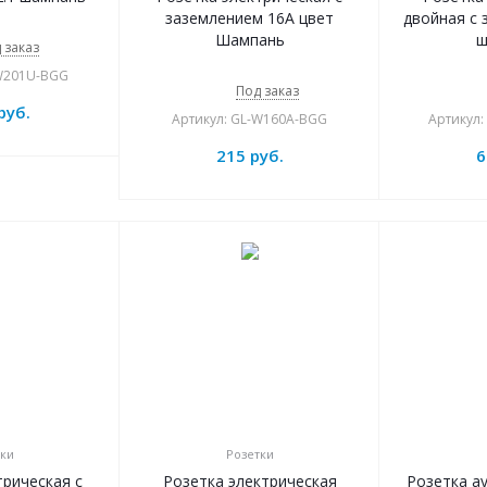
заземлением 16А цвет
двойная с 
Шампань
ш
 заказ
-W201U-BGG
Под заказ
руб.
Артикул: GL-W160A-BGG
Артикул
215
руб.
6
ки
Розетки
трическая с
Розетка электрическая
Розетка ау