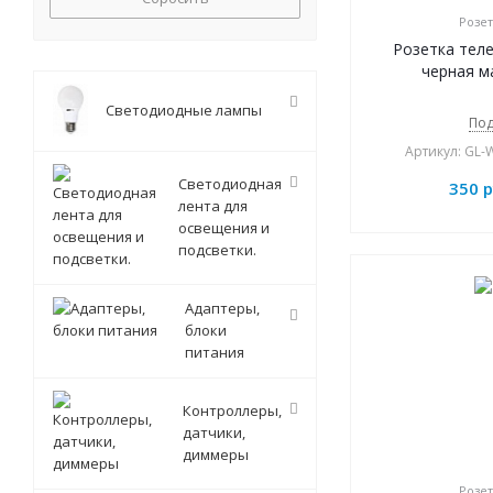
Розет
Розетка тел
черная м
Светодиодные лампы
Под
Артикул: GL
Светодиодная
350
р
лента для
освещения и
подсветки.
Адаптеры,
блоки
питания
Контроллеры,
датчики,
диммеры
Розет