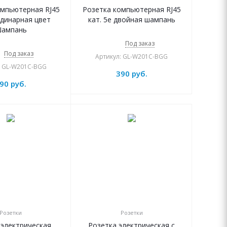
омпьютерная RJ45
Розетка компьютерная RJ45
одинарная цвет
кат. 5e двойная шампань
ампань
Под заказ
Под заказ
Артикул: GL-W201C-BGG
: GL-W201C-BGG
390
руб.
90
руб.
Розетки
Розетки
 электрическая
Розетка электрическая с