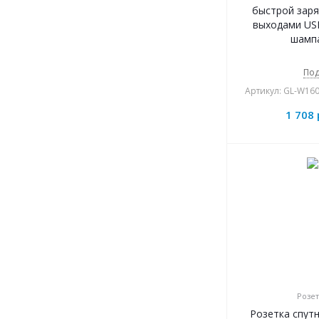
быстрой заря
выходами USB
шамп
Под
Артикул: GL-W16
1 708
Розет
Розетка спут