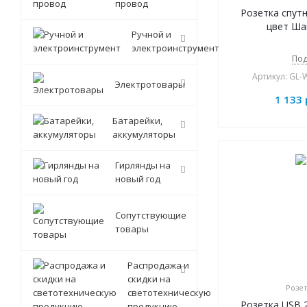
провод
Розетка спут
цвет Ша
Ручной и
электроинструмент
Под
Артикул: GL
Электротовары
1 133
Батарейки,
аккумуляторы
Гирлянды на
новый год
Сопутствующие
товары
Распродажа и
скидки на
Розет
светотехническую
Розетка USB 
продукцию