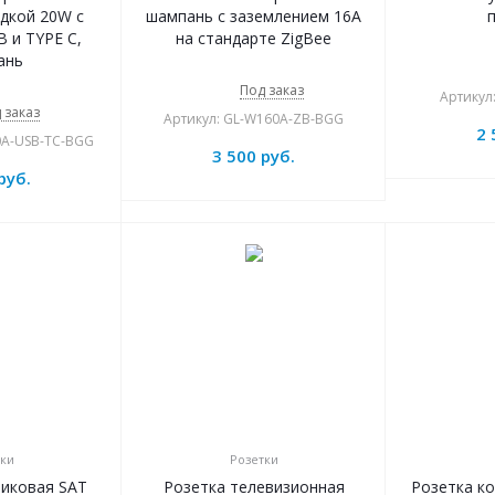
дкой 20W с
шампань с заземлением 16А
 и TYPE C,
на стандарте ZigBee
ань
Под заказ
Артикул
 заказ
Артикул: GL-W160A-ZB-BGG
2 
0A-USB-TC-BGG
3 500
руб.
руб.
ки
Розетки
никовая SAT
Розетка телевизионная
Розетка к