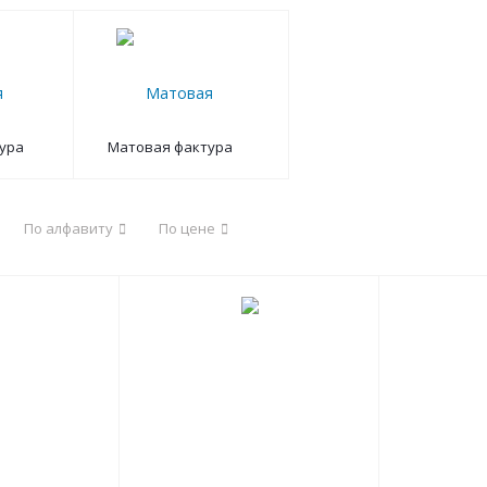
ура
Матовая фактура
По алфавиту
По цене