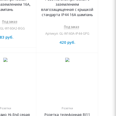
заземлением 16А,
заземлением
ампань
влагозащищенная с крышкой
стандарта IP44 16А шампань
Под заказ
Под заказ
: GL-W160A2-BGG
Артикул: GL-W160A-IP44-GPG
83
руб.
420
руб.
Розетки
Розетки
дио Hi-End серая
Розетка телефонная RJ11