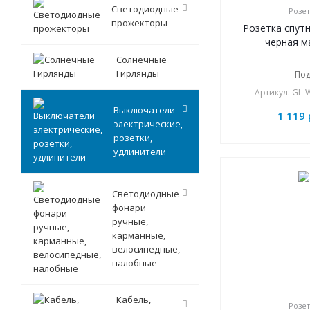
Светодиодные
Розет
прожекторы
Розетка спут
черная м
Солнечные
Гирлянды
Под
Артикул: GL
Выключатели
1 119
электрические,
розетки,
удлинители
Светодиодные
фонари
ручные,
карманные,
велосипедные,
налобные
Кабель,
Розет