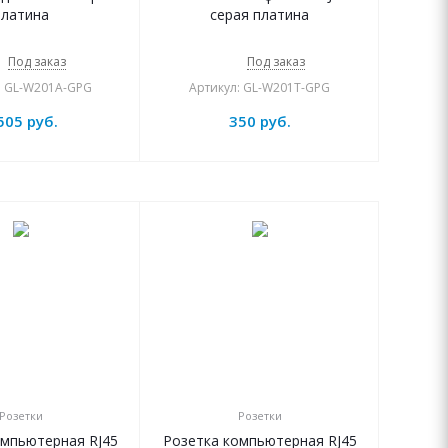
платина
серая платина
Под заказ
Под заказ
: GL-W201A-GPG
Артикул: GL-W201T-GPG
505
руб.
350
руб.
Розетки
Розетки
омпьютерная RJ45
Розетка компьютерная RJ45