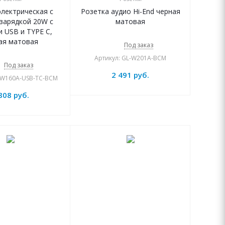
электрическая с
Розетка аудио Hi-End черная
зарядкой 20W с
матовая
 USB и TYPE C,
ая матовая
Под заказ
Артикул: GL-W201A-BCM
Под заказ
2 491
руб.
L-W160A-USB-TC-BCM
808
руб.