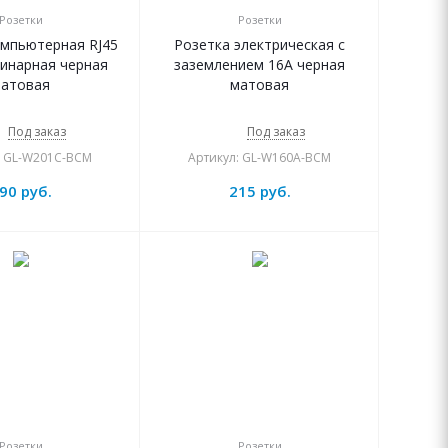
Розетки
Розетки
омпьютерная RJ45
Розетка электрическая с
динарная черная
заземлением 16А черная
атовая
матовая
Под заказ
Под заказ
: GL-W201C-BCM
Артикул: GL-W160A-BCM
90
руб.
215
руб.
Розетки
Розетки