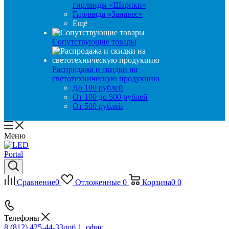
гирлянды «Шарики»
Гирлянда «Занавес»
Ещё
Сопутствующие товары
Распродажа и скидки на
светотехническую продукцию
До 100 рублей
От 100 до 500 рублей
От 500 рублей
Меню
Сравнение
0
Отложенные
0
Корзина
0
0
Телефоны
8 (812) 425-44-33
доб 1, офис