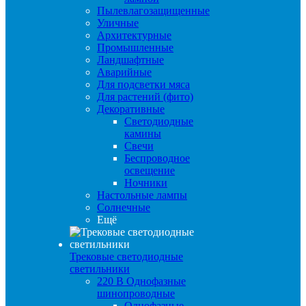
Пылевлагозащищенные
Уличные
Архитектурные
Промышленные
Ландшафтные
Аварийные
Для подсветки мяса
Для растений (фито)
Декоративные
Светодиодные
камины
Свечи
Беспроводное
освещение
Ночники
Настольные лампы
Солнечные
Ещё
Трековые светодиодные
светильники
220 B Однофазные
шинопроводные
Однофазные