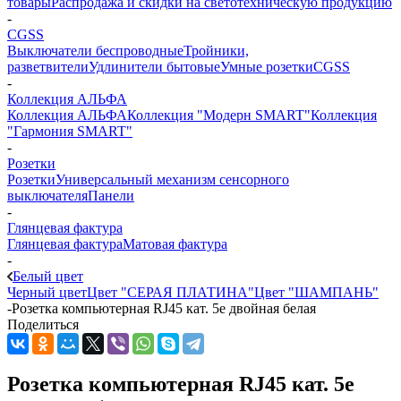
товары
Распродажа и скидки на светотехническую продукцию
-
CGSS
Выключатели беспроводные
Тройники,
разветвители
Удлинители бытовые
Умные розетки
CGSS
-
Коллекция АЛЬФА
Коллекция АЛЬФА
Коллекция "Модерн SMART"
Коллекция
"Гармония SMART"
-
Розетки
Розетки
Универсальный механизм сенсорного
выключателя
Панели
-
Глянцевая фактура
Глянцевая фактура
Матовая фактура
-
Белый цвет
Черный цвет
Цвет "СЕРАЯ ПЛАТИНА"
Цвет "ШАМПАНЬ"
-
Розетка компьютерная RJ45 кат. 5e двойная белая
Поделиться
Розетка компьютерная RJ45 кат. 5e