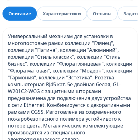
Описание
Характеристики
Отзывы
Задать
Универсальный механизм для установки в
многопостовые рамки коллекции "Глянец",
коллекции "Патина", коллекции "Алюминий",
коллекции "Стиль классик", коллекции "Стиль
бизнес", коллекции "Флора глянцевая", коллекции
"Флора матовая", коллекции "Модерн", коллекции
"Гармония", коллекции "Эстетика". Розетка
компьютерная RJ45 кат. 5e двойная белая, GL-
W201C2-WCG с защитными шторками
предназначена для подключения двух устройства
к сети Ethernet. Комбинируется с декоративными
рамками CGSS. Изготовлена из современного
пожаробезопасного полимера устойчивого к
потере цвета. Металлические комплектующие
производятся из специального
электротехнического сплава.