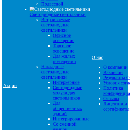
Подвесной
Светодиодные светильники
Встраиваемые
светодиодные
светильники
Офисное
освещение
Торговое
освещение
Для жилых
О нас
помещений
Накладные
О компании
светодиодные
Вакансии
светильники
Результаты 
Интерьерные
Условия сог
Акции
Светодиодные
Политика
модули для
конфиденциа
светильников
Отзывы
Для
Лицензии и
общественных
сертификаты
зданий
Интегрированные
Со сменной
лампой