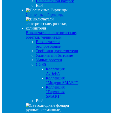
На солнечной батарее
Ещё
Солнечные Гирлянды
Выключатели электрические,
розетки, удлинители
Выключатели
беспроводные
Тройники, разветвители
Удлинители бытовые
Умные розетки
CGSS
Коллекция
АЛЬФА
Коллекция
"Модерн SMART"
Коллекция
"Гармония
SMART"
Ещё