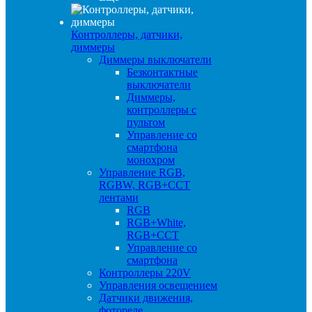
Контроллеры, датчики,
диммеры
Диммеры выключатели
Безконтактные
выключатели
Диммеры,
контроллеры с
пультом
Управление со
смартфона
монохром
Управление RGB,
RGBW, RGB+CCT
лентами
RGB
RGB+White,
RGB+CCT
Управление со
смартфона
Контроллеры 220V
Управления освещением
Датчики движения,
фотореле