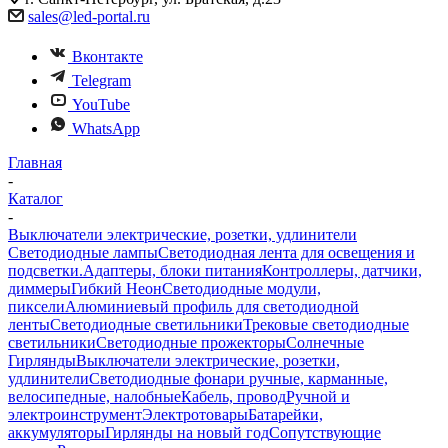
sales@led-portal.ru
Вконтакте
Telegram
YouTube
WhatsApp
Главная
-
Каталог
-
Выключатели электрические, розетки, удлинители
Светодиодные лампы
Светодиодная лента для освещения и
подсветки.
Адаптеры, блоки питания
Контроллеры, датчики,
диммеры
Гибкий Неон
Светодиодные модули,
пиксели
Алюминиевый профиль для светодиодной
ленты
Светодиодные светильники
Трековые светодиодные
светильники
Светодиодные прожекторы
Солнечные
Гирлянды
Выключатели электрические, розетки,
удлинители
Светодиодные фонари ручные, карманные,
велосипедные, налобные
Кабель, провод
Ручной и
электроинструмент
Электротовары
Батарейки,
аккумуляторы
Гирлянды на новый год
Сопутствующие