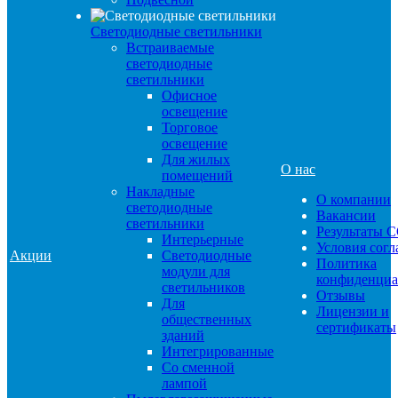
Светодиодные светильники
Встраиваемые
светодиодные
светильники
Офисное
освещение
Торговое
освещение
Для жилых
О нас
помещений
Накладные
О компании
светодиодные
Вакансии
светильники
Результаты 
Интерьерные
Условия сог
Акции
Светодиодные
Политика
модули для
конфиденциа
светильников
Отзывы
Для
Лицензии и
общественных
сертификаты
зданий
Интегрированные
Со сменной
лампой