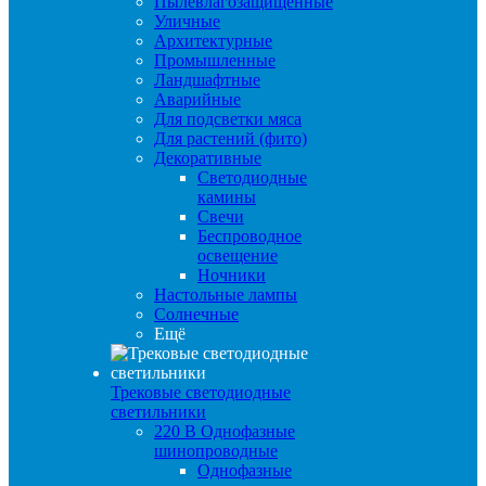
Пылевлагозащищенные
Уличные
Архитектурные
Промышленные
Ландшафтные
Аварийные
Для подсветки мяса
Для растений (фито)
Декоративные
Светодиодные
камины
Свечи
Беспроводное
освещение
Ночники
Настольные лампы
Солнечные
Ещё
Трековые светодиодные
светильники
220 B Однофазные
шинопроводные
Однофазные