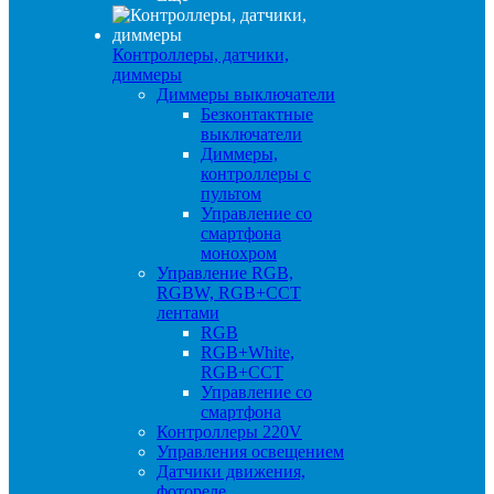
Контроллеры, датчики,
диммеры
Диммеры выключатели
Безконтактные
выключатели
Диммеры,
контроллеры с
пультом
Управление со
смартфона
монохром
Управление RGB,
RGBW, RGB+CCT
лентами
RGB
RGB+White,
RGB+CCT
Управление со
смартфона
Контроллеры 220V
Управления освещением
Датчики движения,
фотореле