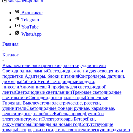
sales@led-portal.ru
Вконтакте
Telegram
YouTube
WhatsApp
Главная
-
Каталог
-
Выключатели электрические, розетки, удлинители
Светодиодные лампы
Светодиодная лента для освещения и
подсветки.
Адаптеры, блоки питания
Контроллеры, датчики,
диммеры
Гибкий Неон
Светодиодные модули,
пиксели
Алюминиевый профиль для светодиодной
ленты
Светодиодные светильники
Трековые светодиодные
светильники
Светодиодные прожекторы
Солнечные
Гирлянды
Выключатели электрические, розетки,
удлинители
Светодиодные фонари ручные, карманные,
велосипедные, налобные
Кабель, провод
Ручной и
электроинструмент
Электротовары
Батарейки,
аккумуляторы
Гирлянды на новый год
Сопутствующие
товары
Распродажа и скидки на светотехническую продукцию