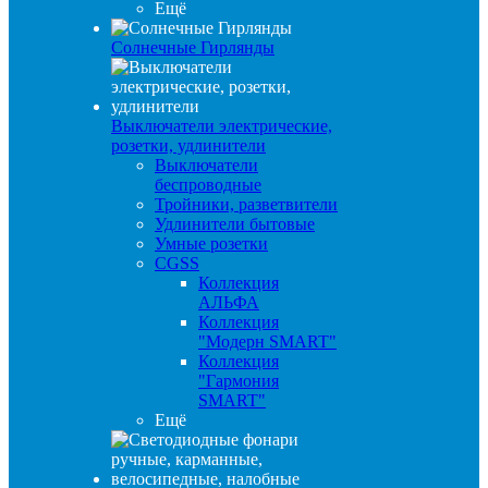
Ещё
Солнечные Гирлянды
Выключатели электрические,
розетки, удлинители
Выключатели
беспроводные
Тройники, разветвители
Удлинители бытовые
Умные розетки
CGSS
Коллекция
АЛЬФА
Коллекция
"Модерн SMART"
Коллекция
"Гармония
SMART"
Ещё