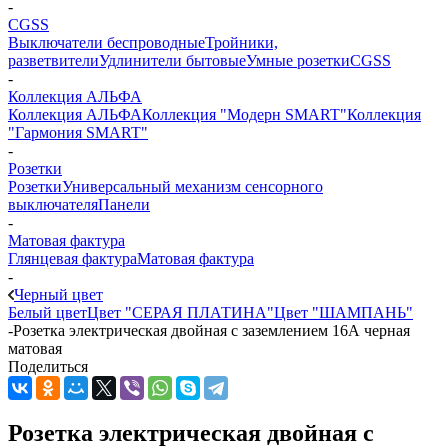
-
CGSS
Выключатели беспроводные
Тройники,
разветвители
Удлинители бытовые
Умные розетки
CGSS
-
Коллекция АЛЬФА
Коллекция АЛЬФА
Коллекция "Модерн SMART"
Коллекция
"Гармония SMART"
-
Розетки
Розетки
Универсальный механизм сенсорного
выключателя
Панели
-
Матовая фактура
Глянцевая фактура
Матовая фактура
-
Черный цвет
Белый цвет
Цвет "СЕРАЯ ПЛАТИНА"
Цвет "ШАМПАНЬ"
-
Розетка электрическая двойная с заземлением 16А черная
матовая
Поделиться
Розетка электрическая двойная с