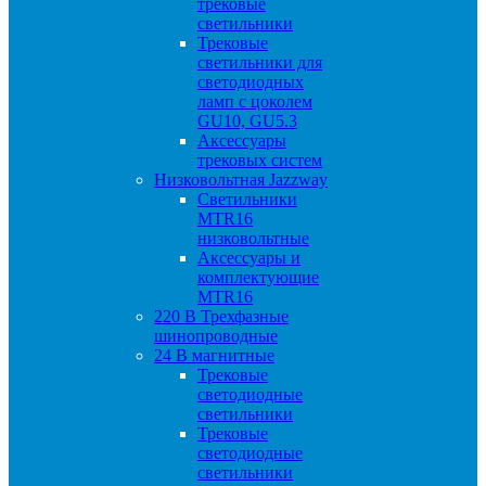
трековые
светильники
Трековые
светильники для
светодиодных
ламп с цоколем
GU10, GU5.3
Аксессуары
трековых систем
Низковольтная Jazzway
Светильники
MTR16
низковольтные
Аксессуары и
комплектующие
MTR16
220 B Трехфазные
шинопроводные
24 B магнитные
Трековые
светодиодные
светильники
Трековые
светодиодные
светильники