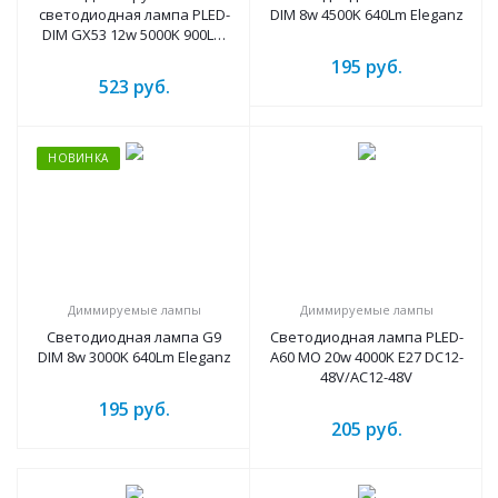
светодиодная лампа PLED-
DIM 8w 4500K 640Lm Eleganz
DIM GX53 12w 5000K 900Lm
Jazzway
195
руб.
523
руб.
НОВИНКА
Диммируемые лампы
Диммируемые лампы
Светодиодная лампа G9
Светодиодная лампа PLED-
DIM 8w 3000K 640Lm Eleganz
A60 МО 20w 4000K E27 DC12-
48V/AC12-48V
195
руб.
205
руб.