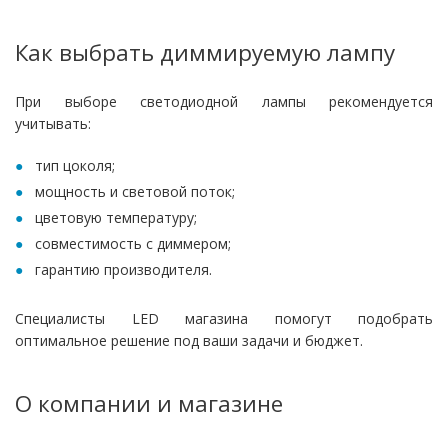
Как выбрать диммируемую лампу
При выборе светодиодной лампы рекомендуется
учитывать:
тип цоколя;
мощность и световой поток;
цветовую температуру;
совместимость с диммером;
гарантию производителя.
Специалисты LED магазина помогут подобрать
оптимальное решение под ваши задачи и бюджет.
О компании и магазине