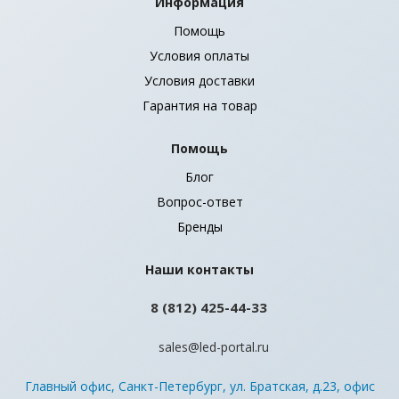
Информация
Помощь
Условия оплаты
Условия доставки
Гарантия на товар
Помощь
Блог
Вопрос-ответ
Бренды
Наши контакты
8 (812) 425-44-33
sales@led-portal.ru
Главный офис, Санкт-Петербург, ул. Братская, д.23, офис