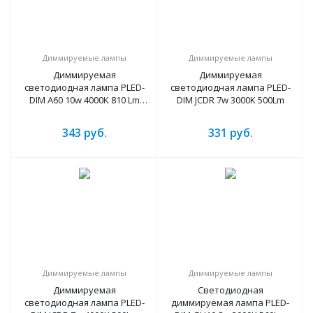
Диммируемые лампы
Диммируемые лампы
Диммируемая
Диммируемая
светодиодная лампа PLED-
светодиодная лампа PLED-
DIM A60 10w 4000K 810 Lm
DIM JCDR 7w 3000K 500Lm
E27
343
руб.
331
руб.
Диммируемые лампы
Диммируемые лампы
Диммируемая
Светодиодная
светодиодная лампа PLED-
диммируемая лампа PLED-