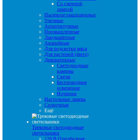
Со сменной
лампой
Пылевлагозащищенные
Уличные
Архитектурные
Промышленные
Ландшафтные
Аварийные
Для подсветки мяса
Для растений (фито)
Декоративные
Светодиодные
камины
Свечи
Беспроводное
освещение
Ночники
Настольные лампы
Солнечные
Ещё
Трековые светодиодные
светильники
220 B Однофазные