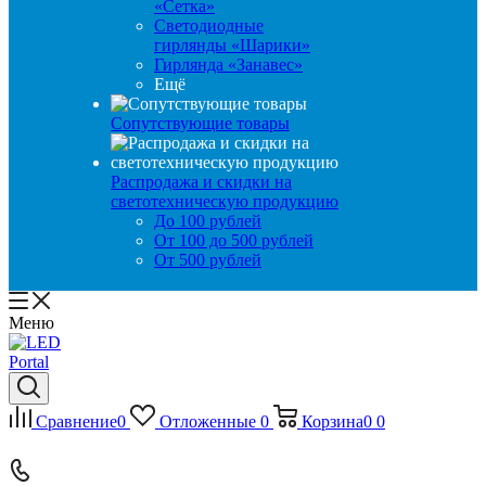
«Сетка»
Светодиодные
гирлянды «Шарики»
Гирлянда «Занавес»
Ещё
Сопутствующие товары
Распродажа и скидки на
светотехническую продукцию
До 100 рублей
От 100 до 500 рублей
От 500 рублей
Меню
Сравнение
0
Отложенные
0
Корзина
0
0