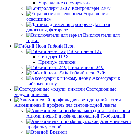
Управление со смартфона
Контроллеры 220V
Управления
освещением
Датчики
движения, фотореле
Выключатели для
зеркал
Гибкий Неон
Гибкий неон 12v
Стандарт ПВХ
Премиум силикон
Гибкий неон 24V
Гибкий неон 220v
Аксессуары к
гибкому неону
Светодиодные
модули, пиксели
Алюминиевый профиль для светодиодной ленты
Алюминиевый профиль накладной П-образный
Алюминиевый
профиль угловой
Врезной