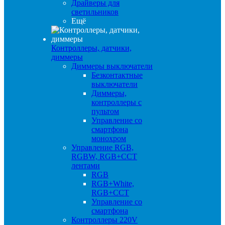
Драйверы для
светильников
Ещё
Контроллеры, датчики,
диммеры
Диммеры выключатели
Безконтактные
выключатели
Диммеры,
контроллеры с
пультом
Управление со
смартфона
монохром
Управление RGB,
RGBW, RGB+CCT
лентами
RGB
RGB+White,
RGB+CCT
Управление со
смартфона
Контроллеры 220V