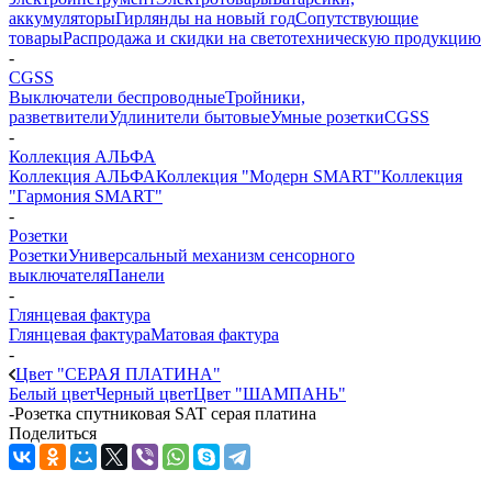
аккумуляторы
Гирлянды на новый год
Сопутствующие
товары
Распродажа и скидки на светотехническую продукцию
-
CGSS
Выключатели беспроводные
Тройники,
разветвители
Удлинители бытовые
Умные розетки
CGSS
-
Коллекция АЛЬФА
Коллекция АЛЬФА
Коллекция "Модерн SMART"
Коллекция
"Гармония SMART"
-
Розетки
Розетки
Универсальный механизм сенсорного
выключателя
Панели
-
Глянцевая фактура
Глянцевая фактура
Матовая фактура
-
Цвет "СЕРАЯ ПЛАТИНА"
Белый цвет
Черный цвет
Цвет "ШАМПАНЬ"
-
Розетка спутниковая SAT серая платина
Поделиться