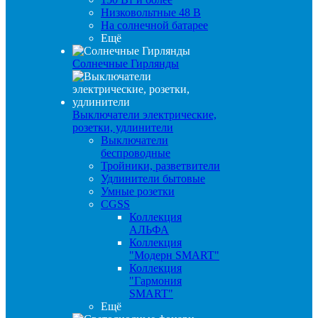
Низковольтные 48 В
На солнечной батарее
Ещё
Солнечные Гирлянды
Выключатели электрические,
розетки, удлинители
Выключатели
беспроводные
Тройники, разветвители
Удлинители бытовые
Умные розетки
CGSS
Коллекция
АЛЬФА
Коллекция
"Модерн SMART"
Коллекция
"Гармония
SMART"
Ещё