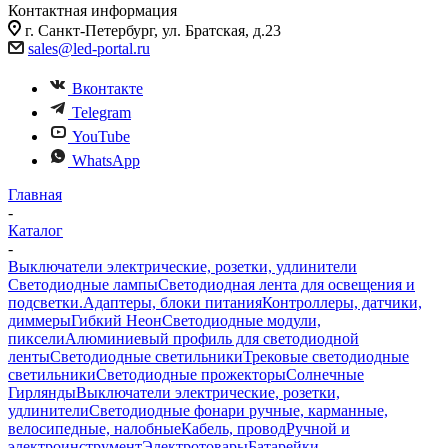
Контактная информация
г. Санкт-Петербург, ул. Братская, д.23
sales@led-portal.ru
Вконтакте
Telegram
YouTube
WhatsApp
Главная
-
Каталог
-
Выключатели электрические, розетки, удлинители
Светодиодные лампы
Светодиодная лента для освещения и
подсветки.
Адаптеры, блоки питания
Контроллеры, датчики,
диммеры
Гибкий Неон
Светодиодные модули,
пиксели
Алюминиевый профиль для светодиодной
ленты
Светодиодные светильники
Трековые светодиодные
светильники
Светодиодные прожекторы
Солнечные
Гирлянды
Выключатели электрические, розетки,
удлинители
Светодиодные фонари ручные, карманные,
велосипедные, налобные
Кабель, провод
Ручной и
электроинструмент
Электротовары
Батарейки,