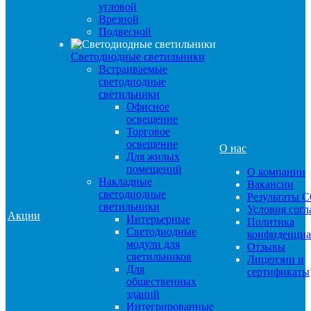
угловой
Врезной
Подвесной
Светодиодные светильники
Встраиваемые
светодиодные
светильники
Офисное
освещение
Торговое
освещение
О нас
Для жилых
помещений
О компании
Накладные
Вакансии
светодиодные
Результаты 
светильники
Условия сог
Акции
Интерьерные
Политика
Светодиодные
конфиденциа
модули для
Отзывы
светильников
Лицензии и
Для
сертификаты
общественных
зданий
Интегрированные