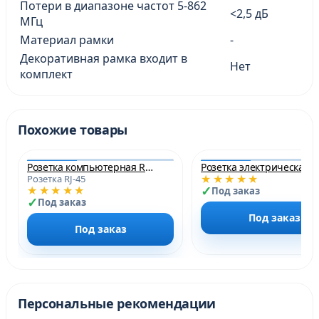
Потери в диапазоне частот 5-862
<2,5 дБ
МГц
Материал рамки
-
Декоративная рамка входит в
Нет
комплект
Похожие товары
Розетка компьютерная RJ45 кат. 5e двойная серая платина
Розетка элект
★★★★★
Розетка RJ-45
★★★★★
Под заказ
Под заказ
Под заказ
Под заказ
Персональные рекомендации