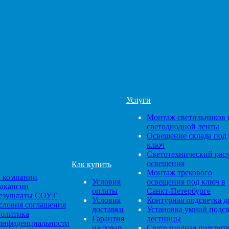
Услуги
Монтаж светильников 
светодиодной ленты
Освещение склада под
ключ
Светотехнический рас
освещения
Как купить
Монтаж трекового
 компании
Условия
освещения под ключ в
акансии
оплаты
Санкт-Петербурге
езультаты СОУТ
Условия
Контурная подсветка д
словия соглашения
доставки
Установка умной подс
олитика
Гарантия
лестницы
онфиденциальности
на товар
Светодиодная подсвет