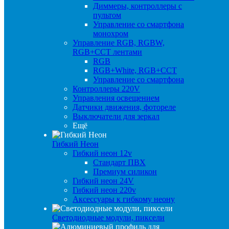
Диммеры, контроллеры с
пультом
Управление со смартфона
монохром
Управление RGB, RGBW,
RGB+CCT лентами
RGB
RGB+White, RGB+CCT
Управление со смартфона
Контроллеры 220V
Управления освещением
Датчики движения, фотореле
Выключатели для зеркал
Ещё
Гибкий Неон
Гибкий неон 12v
Стандарт ПВХ
Премиум силикон
Гибкий неон 24V
Гибкий неон 220v
Аксессуары к гибкому неону
Светодиодные модули, пиксели