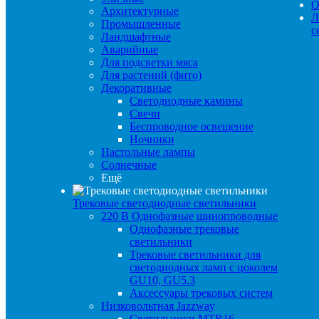
О
Архитектурные
Л
Промышленные
с
Ландшафтные
Аварийные
Для подсветки мяса
Для растений (фито)
Декоративные
Светодиодные камины
Свечи
Беспроводное освещение
Ночники
Настольные лампы
Солнечные
Ещё
Трековые светодиодные светильники
220 B Однофазные шинопроводные
Однофазные трековые
светильники
Трековые светильники для
светодиодных ламп с цоколем
GU10, GU5.3
Аксессуары трековых систем
Низковольтная Jazzway
Светильники MTR16