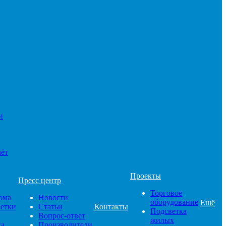
и
чёт
Проекты
Пресс центр
Торговое
ома
Новости
оборудование
Ещё
ветки
Статьи
Контакты
Подсветка
Вопрос-ответ
жилых
ка
Производители