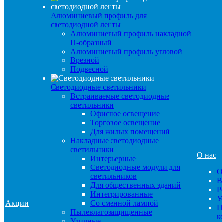
Алюминиевый профиль для
светодиодной ленты
Алюминиевый профиль накладной
П-образный
Алюминиевый профиль угловой
Врезной
Подвесной
Светодиодные светильники
Встраиваемые светодиодные
светильники
Офисное освещение
Торговое освещение
Для жилых помещений
Накладные светодиодные
светильники
О нас
Интерьерные
Светодиодные модули для
О
светильников
В
Для общественных зданий
Р
Интегрированные
У
Акции
Со сменной лампой
П
Пылевлагозащищенные
к
Уличные