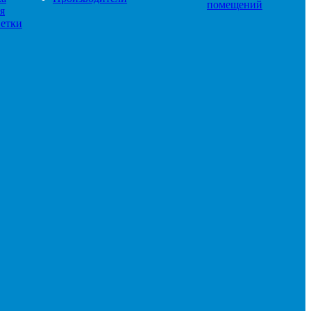
помещений
я
етки