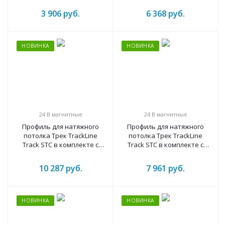
ral9005 черный)
ral9003 белый)
3 906
руб.
6 368
руб.
НОВИНКА
НОВИНКА
24 B магнитные
24 B магнитные
Профиль для натяжного
Профиль для натяжного
потолка Трек TrackLine
потолка Трек TrackLine
Track STC в комплекте с
Track STC в комплекте с
шинопроводом(1250mm –
шинопроводом(1250mm –
ral9005 черный)
ral9003 белый)
10 287
руб.
7 961
руб.
НОВИНКА
НОВИНКА