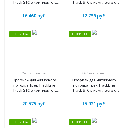
Track STC в комплекте с
Track STC в комплекте с
шинопроводом(2000mm –
шинопроводом(2000mm –
ral9005 черный)
ral9003 белый)
16 460
руб.
12 736
руб.
НОВИНКА
НОВИНКА
24 B магнитные
24 B магнитные
Профиль для натяжного
Профиль для натяжного
потолка Трек TrackLine
потолка Трек TrackLine
Track STC в комплекте с
Track STC в комплекте с
шинопроводом(2500mm –
шинопроводом(2500mm –
ral9005 черный)
ral9003 белый)
20 575
руб.
15 921
руб.
НОВИНКА
НОВИНКА