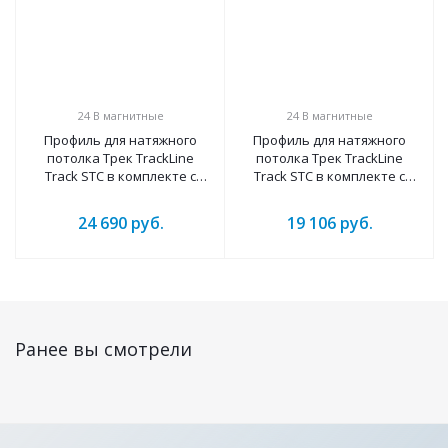
24 B магнитные
24 B магнитные
Профиль для натяжного
Профиль для натяжного
потолка Трек TrackLine
потолка Трек TrackLine
Track STC в комплекте с
Track STC в комплекте с
шинопроводом(3000mm –
шинопроводом(3000mm –
ral9005 черный)
ral9003 белый)
24 690
руб.
19 106
руб.
Ранее вы смотрели