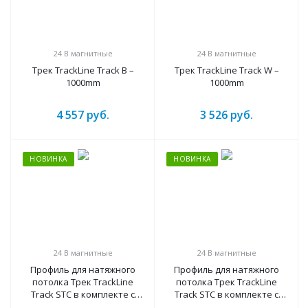
24 B магнитные
24 B магнитные
Трек TrackLine Track B –
Трек TrackLine Track W –
1000mm
1000mm
4 557
руб.
3 526
руб.
НОВИНКА
НОВИНКА
24 B магнитные
24 B магнитные
Профиль для натяжного
Профиль для натяжного
потолка Трек TrackLine
потолка Трек TrackLine
Track STC в комплекте с
Track STC в комплекте с
шинопроводом(1000mm –
шинопроводом(1000mm –