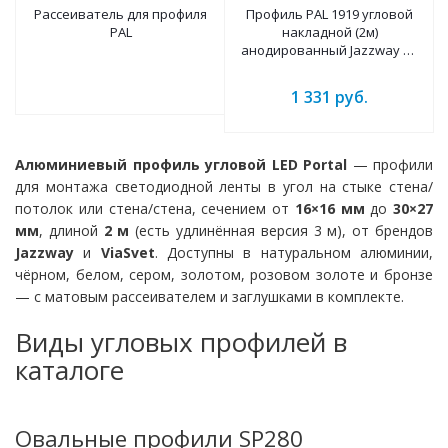
Рассеиватель для профиля
Профиль PAL 1919 угловой
PAL
накладной (2м)
анодированный Jazzway из
алюминия
1 331
руб.
Алюминиевый профиль угловой LED Portal
— профили
для монтажа светодиодной ленты в угол на стыке стена/
потолок или стена/стена, сечением от
16×16 мм
до
30×27
мм
, длиной
2 м
(есть удлинённая версия 3 м), от брендов
Jazzway
и
ViaSvet
. Доступны в натуральном алюминии,
чёрном, белом, сером, золотом, розовом золоте и бронзе
— с матовым рассеивателем и заглушками в комплекте.
Виды угловых профилей в
каталоге
Овальные профили SP280