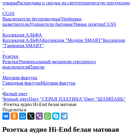
товары
Распродажа и скидки на светотехническую продукцию
-
CGSS
Выключатели беспроводные
Тройники,
разветвители
Удлинители бытовые
Умные розетки
CGSS
-
Коллекция АЛЬФА
Коллекция АЛЬФА
Коллекция "Модерн SMART"
Коллекция
"Гармония SMART"
-
Розетки
Розетки
Универсальный механизм сенсорного
выключателя
Панели
-
Матовая фактура
Глянцевая фактура
Матовая фактура
-
Белый цвет
Черный цвет
Цвет "СЕРАЯ ПЛАТИНА"
Цвет "ШАМПАНЬ"
-
Розетка аудио Hi-End белая матовая
Поделиться
Розетка аудио Hi-End белая матовая