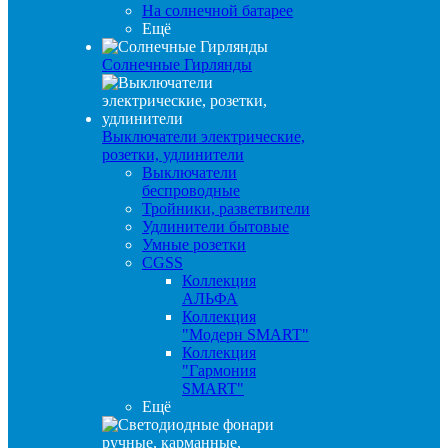
На солнечной батарее
Ещё
Солнечные Гирлянды
Выключатели электрические,
розетки, удлинители
Выключатели
беспроводные
Тройники, разветвители
Удлинители бытовые
Умные розетки
CGSS
Коллекция
АЛЬФА
Коллекция
"Модерн SMART"
Коллекция
"Гармония
SMART"
Ещё