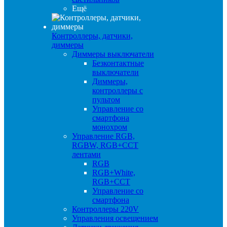
Ещё
Контроллеры, датчики,
диммеры
Диммеры выключатели
Безконтактные
выключатели
Диммеры,
контроллеры с
пультом
Управление со
смартфона
монохром
Управление RGB,
RGBW, RGB+CCT
лентами
RGB
RGB+White,
RGB+CCT
Управление со
смартфона
Контроллеры 220V
Управления освещением