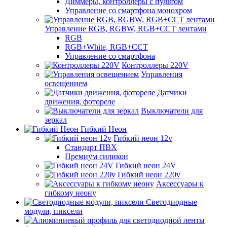
Диммеры, контроллеры с пультом
Управление со смартфона монохром
Управление RGB, RGBW, RGB+CCT лентами
RGB
RGB+White, RGB+CCT
Управление со смартфона
Контроллеры 220V
Управления
освещением
Датчики
движения, фотореле
Выключатели для
зеркал
Гибкий Неон
Гибкий неон 12v
Стандарт ПВХ
Премиум силикон
Гибкий неон 24V
Гибкий неон 220v
Аксессуары к
гибкому неону
Светодиодные
модули, пиксели