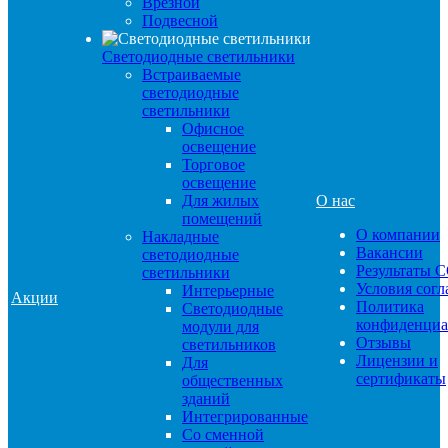
Врезной
Подвесной
Светодиодные светильники
Встраиваемые
светодиодные
светильники
Офисное
освещение
Торговое
освещение
Для жилых
О нас
помещений
О компании
Накладные
Вакансии
светодиодные
Результаты 
светильники
Условия сог
Интерьерные
Акции
Политика
Светодиодные
конфиденциа
модули для
Отзывы
светильников
Лицензии и
Для
сертификаты
общественных
зданий
Интегрированные
Со сменной