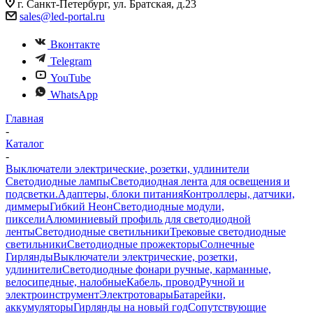
г. Санкт-Петербург, ул. Братская, д.23
sales@led-portal.ru
Вконтакте
Telegram
YouTube
WhatsApp
Главная
-
Каталог
-
Выключатели электрические, розетки, удлинители
Светодиодные лампы
Светодиодная лента для освещения и
подсветки.
Адаптеры, блоки питания
Контроллеры, датчики,
диммеры
Гибкий Неон
Светодиодные модули,
пиксели
Алюминиевый профиль для светодиодной
ленты
Светодиодные светильники
Трековые светодиодные
светильники
Светодиодные прожекторы
Солнечные
Гирлянды
Выключатели электрические, розетки,
удлинители
Светодиодные фонари ручные, карманные,
велосипедные, налобные
Кабель, провод
Ручной и
электроинструмент
Электротовары
Батарейки,
аккумуляторы
Гирлянды на новый год
Сопутствующие