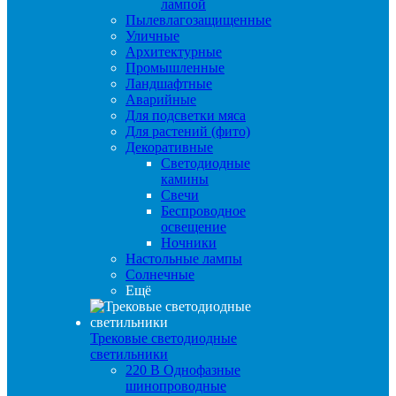
лампой
Пылевлагозащищенные
Уличные
Архитектурные
Промышленные
Ландшафтные
Аварийные
Для подсветки мяса
Для растений (фито)
Декоративные
Светодиодные
камины
Свечи
Беспроводное
освещение
Ночники
Настольные лампы
Солнечные
Ещё
Трековые светодиодные
светильники
220 B Однофазные
шинопроводные