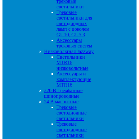
трековые
светильники
Трековые
светильники для
светодиодных
ламп с цоколем
GU10, GU5.3
Аксессуары
трековых систем
Низковольтная Jazzway
Светильники
MTR16
низковольтные
Аксессуары и
комплектующие
MTR16
220 B Трехфазные
шинопроводные
24 B магнитные
Трековые
светодиодные
светильники
Трековые
светодиодные
светильники