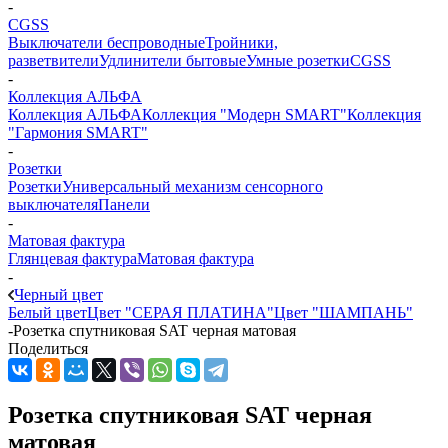
-
CGSS
Выключатели беспроводные
Тройники,
разветвители
Удлинители бытовые
Умные розетки
CGSS
-
Коллекция АЛЬФА
Коллекция АЛЬФА
Коллекция "Модерн SMART"
Коллекция
"Гармония SMART"
-
Розетки
Розетки
Универсальный механизм сенсорного
выключателя
Панели
-
Матовая фактура
Глянцевая фактура
Матовая фактура
-
Черный цвет
Белый цвет
Цвет "СЕРАЯ ПЛАТИНА"
Цвет "ШАМПАНЬ"
-
Розетка спутниковая SAT черная матовая
Поделиться
Розетка спутниковая SAT черная
матовая