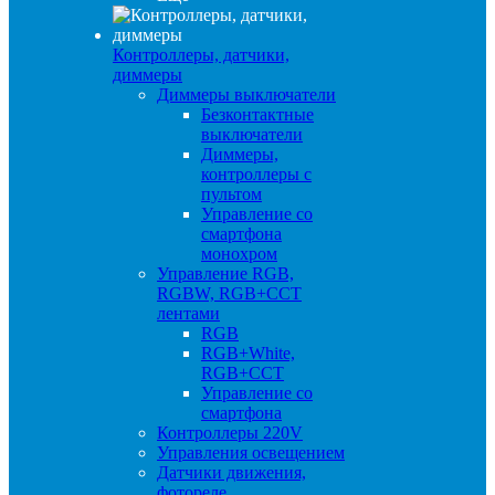
Контроллеры, датчики,
диммеры
Диммеры выключатели
Безконтактные
выключатели
Диммеры,
контроллеры с
пультом
Управление со
смартфона
монохром
Управление RGB,
RGBW, RGB+CCT
лентами
RGB
RGB+White,
RGB+CCT
Управление со
смартфона
Контроллеры 220V
Управления освещением
Датчики движения,
фотореле