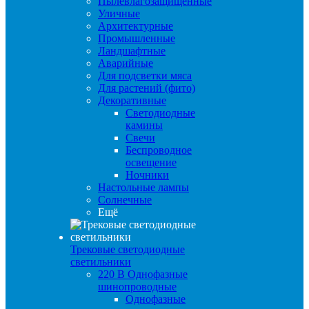
Пылевлагозащищенные
Уличные
Архитектурные
Промышленные
Ландшафтные
Аварийные
Для подсветки мяса
Для растений (фито)
Декоративные
Светодиодные
камины
Свечи
Беспроводное
освещение
Ночники
Настольные лампы
Солнечные
Ещё
Трековые светодиодные
светильники
220 B Однофазные
шинопроводные
Однофазные