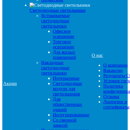
Светодиодные светильники
Встраиваемые
светодиодные
светильники
Офисное
освещение
Торговое
освещение
Для жилых
О нас
помещений
Накладные
О компании
светодиодные
Вакансии
светильники
Результаты 
Интерьерные
Условия сог
Акции
Светодиодные
Политика
модули для
конфиденциа
светильников
Отзывы
Для
Лицензии и
общественных
сертификаты
зданий
Интегрированные
Со сменной
лампой