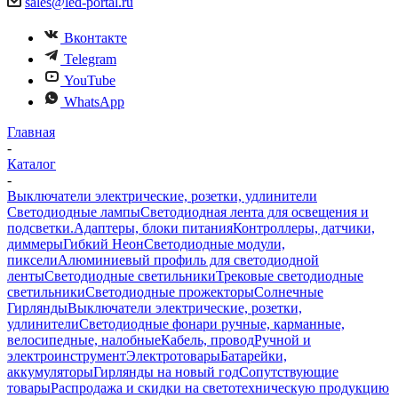
sales@led-portal.ru
Вконтакте
Telegram
YouTube
WhatsApp
Главная
-
Каталог
-
Выключатели электрические, розетки, удлинители
Светодиодные лампы
Светодиодная лента для освещения и
подсветки.
Адаптеры, блоки питания
Контроллеры, датчики,
диммеры
Гибкий Неон
Светодиодные модули,
пиксели
Алюминиевый профиль для светодиодной
ленты
Светодиодные светильники
Трековые светодиодные
светильники
Светодиодные прожекторы
Солнечные
Гирлянды
Выключатели электрические, розетки,
удлинители
Светодиодные фонари ручные, карманные,
велосипедные, налобные
Кабель, провод
Ручной и
электроинструмент
Электротовары
Батарейки,
аккумуляторы
Гирлянды на новый год
Сопутствующие
товары
Распродажа и скидки на светотехническую продукцию