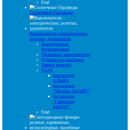
Ещё
Солнечные Гирлянды
Выключатели электрические,
розетки, удлинители
Выключатели
беспроводные
Тройники, разветвители
Удлинители бытовые
Умные розетки
CGSS
Коллекция
АЛЬФА
Коллекция
"Модерн SMART"
Коллекция
"Гармония
SMART"
Ещё