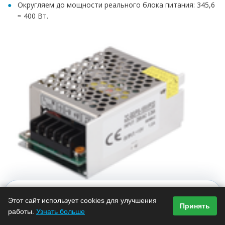
Округляем до мощности реального блока питания: 345,6
≈ 400 Вт.
Этот сайт использует cookies для улучшения
Итак, вам нужен блок питания мощностью 400 Вт. Запас
Принять
работы.
Узнать больше
нужен для того, чтобы оборудование не работало на
Каталог
Избранное
Сравнение
Корзина
Кабинет
пределе собственных возможностей. В принципе, вам