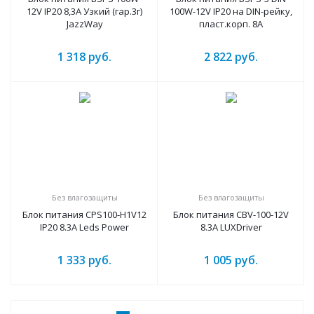
12V IP20 8,3A Узкий (гар.3г)
100W-12V IP20 на DIN-рейку,
JazzWay
пласт.корп. 8А
1 318
руб.
2 822
руб.
Без влагозащиты
Без влагозащиты
Блок питания CPS100-H1V12
Блок питания CBV-100-12V
IP20 8.3A Leds Power
8.3А LUXDriver
1 333
руб.
1 005
руб.