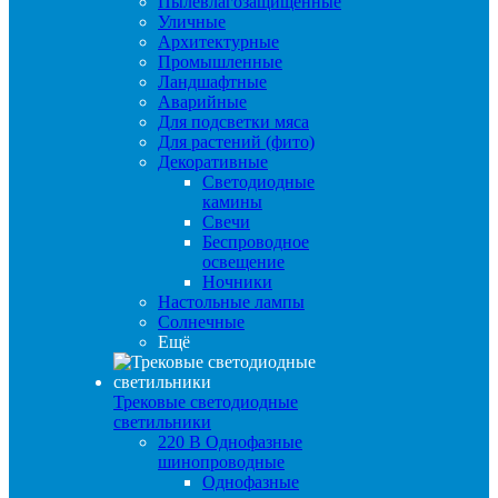
Пылевлагозащищенные
Уличные
Архитектурные
Промышленные
Ландшафтные
Аварийные
Для подсветки мяса
Для растений (фито)
Декоративные
Светодиодные
камины
Свечи
Беспроводное
освещение
Ночники
Настольные лампы
Солнечные
Ещё
Трековые светодиодные
светильники
220 B Однофазные
шинопроводные
Однофазные