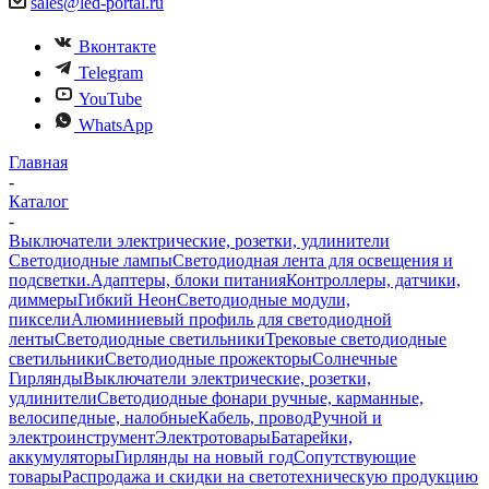
sales@led-portal.ru
Вконтакте
Telegram
YouTube
WhatsApp
Главная
-
Каталог
-
Выключатели электрические, розетки, удлинители
Светодиодные лампы
Светодиодная лента для освещения и
подсветки.
Адаптеры, блоки питания
Контроллеры, датчики,
диммеры
Гибкий Неон
Светодиодные модули,
пиксели
Алюминиевый профиль для светодиодной
ленты
Светодиодные светильники
Трековые светодиодные
светильники
Светодиодные прожекторы
Солнечные
Гирлянды
Выключатели электрические, розетки,
удлинители
Светодиодные фонари ручные, карманные,
велосипедные, налобные
Кабель, провод
Ручной и
электроинструмент
Электротовары
Батарейки,
аккумуляторы
Гирлянды на новый год
Сопутствующие
товары
Распродажа и скидки на светотехническую продукцию