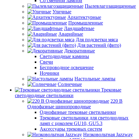
Со сменной лампой
Пылевлагозащищенные
Уличные
Архитектурные
Промышленные
Ландшафтные
Аварийные
Для подсветки мяса
Для растений (фито)
Декоративные
Светодиодные камины
Свечи
Беспроводное освещение
Ночники
Настольные лампы
Солнечные
Трековые
светодиодные светильники
220 B
Однофазные шинопроводные
Однофазные трековые светильники
Трековые светильники для светодиодных
ламп с цоколем GU10, GU5.3
Аксессуары трековых систем
Низковольтная Jazzway