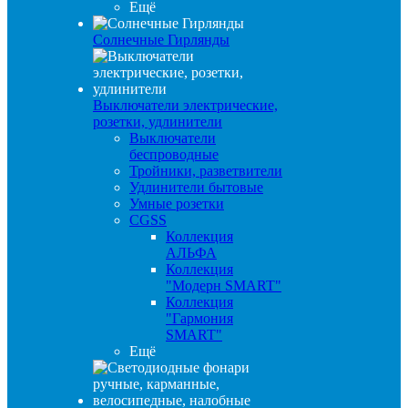
Ещё
Солнечные Гирлянды
Выключатели электрические,
розетки, удлинители
Выключатели
беспроводные
Тройники, разветвители
Удлинители бытовые
Умные розетки
CGSS
Коллекция
АЛЬФА
Коллекция
"Модерн SMART"
Коллекция
"Гармония
SMART"
Ещё