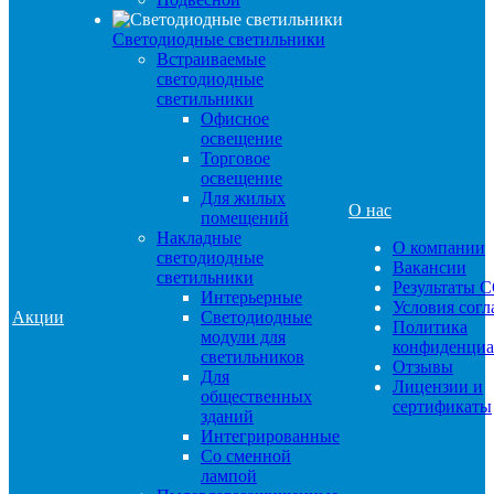
Светодиодные светильники
Встраиваемые
светодиодные
светильники
Офисное
освещение
Торговое
освещение
Для жилых
О нас
помещений
Накладные
О компании
светодиодные
Вакансии
светильники
Результаты 
Интерьерные
Условия сог
Акции
Светодиодные
Политика
модули для
конфиденциа
светильников
Отзывы
Для
Лицензии и
общественных
сертификаты
зданий
Интегрированные
Со сменной
лампой