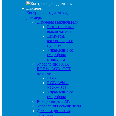
Контроллеры, датчики,
диммеры
Диммеры выключатели
Безконтактные
выключатели
Диммеры,
контроллеры с
пультом
Управление со
смартфона
монохром
Управление RGB,
RGBW, RGB+CCT
лентами
RGB
RGB+White,
RGB+CCT
Управление со
смартфона
Контроллеры 220V
Управления освещением
Датчики движения,
фотореле