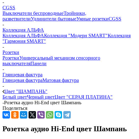
-
CGSS
Выключатели беспроводные
Тройники,
разветвители
Удлинители бытовые
Умные розетки
CGSS
-
Коллекция АЛЬФА
Коллекция АЛЬФА
Коллекция "Модерн SMART"
Коллекция
"Гармония SMART"
-
Розетки
Розетки
Универсальный механизм сенсорного
выключателя
Панели
-
Глянцевая фактура
Глянцевая фактура
Матовая фактура
-
Цвет "ШАМПАНЬ"
Белый цвет
Черный цвет
Цвет "СЕРАЯ ПЛАТИНА"
-
Розетка аудио Hi-End цвет Шампань
Поделиться
Розетка аудио Hi-End цвет Шампань