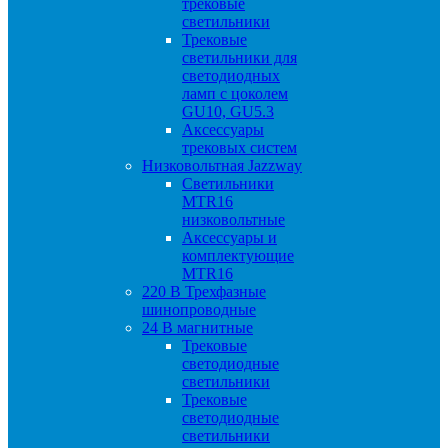
трековые
светильники
Трековые
светильники для
светодиодных
ламп с цоколем
GU10, GU5.3
Аксессуары
трековых систем
Низковольтная Jazzway
Светильники
MTR16
низковольтные
Аксессуары и
комплектующие
MTR16
220 B Трехфазные
шинопроводные
24 B магнитные
Трековые
светодиодные
светильники
Трековые
светодиодные
светильники