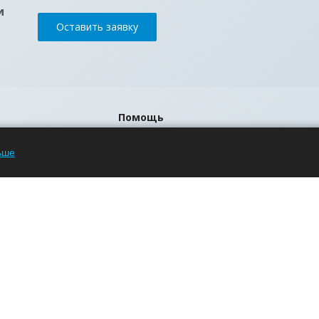
и
Оставить заявку
Помощь
Блог
ьше
Вопрос-ответ
Бренды
р