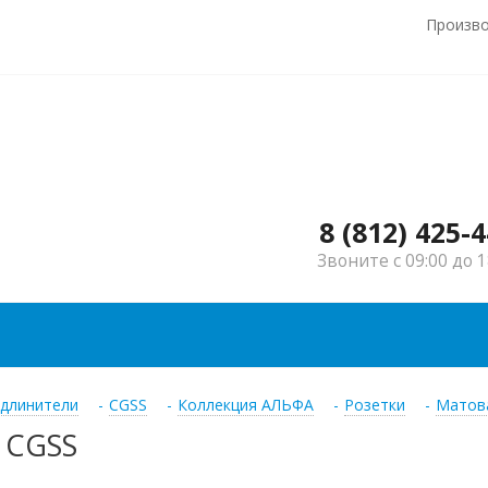
Произв
8 (812) 425-
Звоните с 09:00 до 1
удлинители
-
CGSS
-
Коллекция АЛЬФА
-
Розетки
-
Матов
 CGSS