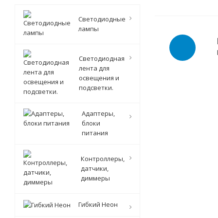
Светодиодные
лампы
Светодиодная
лента для
освещения и
подсветки.
Адаптеры,
блоки
питания
Контроллеры,
датчики,
диммеры
Гибкий Неон