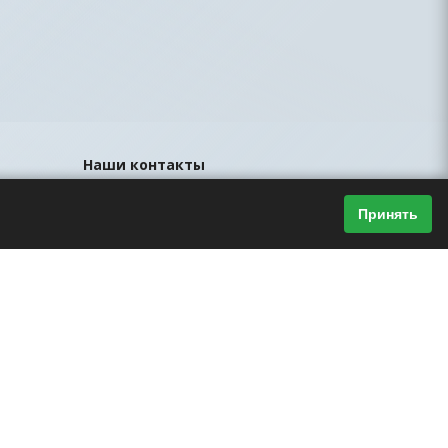
Наши контакты
8 (812) 425-44-33
Принять
sales@led-portal.ru
Главный офис, Санкт-Петербург, ул.
Братская, д.23, офис 106