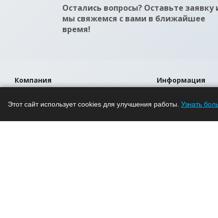
Остались вопросы? Оставьте заявку 
мы свяжемся с вами в ближайшее
время!
Компания
Информация
О компании
Помощь
Этот сайт использует cookies для улучшения работы.
Узнать бол
Новости
Условия оплаты
Проекты
Условия доставки
Вакансии
Гарантия на това
Магазины
Политика