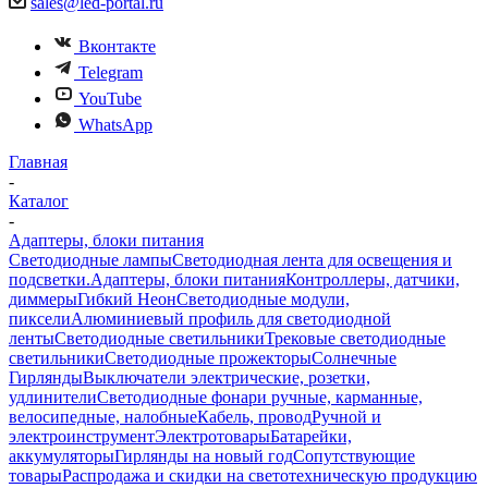
sales@led-portal.ru
Вконтакте
Telegram
YouTube
WhatsApp
Главная
-
Каталог
-
Адаптеры, блоки питания
Светодиодные лампы
Светодиодная лента для освещения и
подсветки.
Адаптеры, блоки питания
Контроллеры, датчики,
диммеры
Гибкий Неон
Светодиодные модули,
пиксели
Алюминиевый профиль для светодиодной
ленты
Светодиодные светильники
Трековые светодиодные
светильники
Светодиодные прожекторы
Солнечные
Гирлянды
Выключатели электрические, розетки,
удлинители
Светодиодные фонари ручные, карманные,
велосипедные, налобные
Кабель, провод
Ручной и
электроинструмент
Электротовары
Батарейки,
аккумуляторы
Гирлянды на новый год
Сопутствующие
товары
Распродажа и скидки на светотехническую продукцию