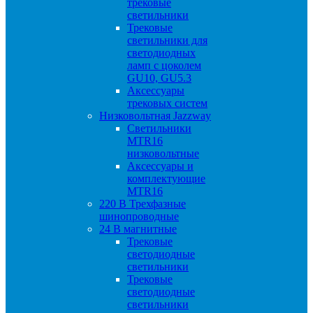
трековые
светильники
Трековые
светильники для
светодиодных
ламп с цоколем
GU10, GU5.3
Аксессуары
трековых систем
Низковольтная Jazzway
Светильники
MTR16
низковольтные
Аксессуары и
комплектующие
MTR16
220 B Трехфазные
шинопроводные
24 B магнитные
Трековые
светодиодные
светильники
Трековые
светодиодные
светильники