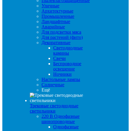
Пылевлагозащищенные
Уличные
Архитектурные
Промышленные
Ландшафтные
Аварийные
Для подсветки мяса
Для растений (фито)
Декоративные
Светодиодные
камины
Свечи
Беспроводное
освещение
Ночники
Настольные лампы
Солнечные
Ещё
Трековые светодиодные
светильники
220 B Однофазные
шинопроводные
Однофазные