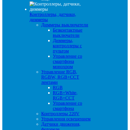
Контроллеры, датчики,
диммеры
Диммеры выключатели
Безконтактные
выключатели
Диммеры,
контроллеры с
пультом
Управление со
смартфона
монохром
Управление RGB,
RGBW, RGB+CCT
лентами
RGB
RGB+White,
RGB+CCT
Управление со
смартфона
Контроллеры 220V
Управления освещением
Датчики движения,
фотореле