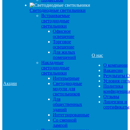
Светодиодные светильники
Встраиваемые
светодиодные
светильники
Офисное
освещение
Торговое
освещение
Для жилых
О нас
помещений
Накладные
О компании
светодиодные
Вакансии
светильники
Результаты 
Интерьерные
Условия сог
Акции
Светодиодные
Политика
модули для
конфиденциа
светильников
Отзывы
Для
Лицензии и
общественных
сертификаты
зданий
Интегрированные
Со сменной
лампой