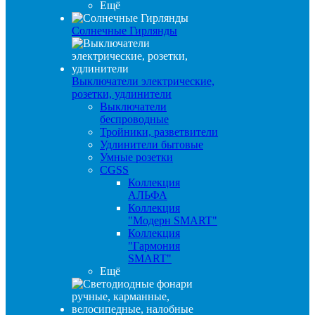
Ещё
Солнечные Гирлянды
Выключатели электрические,
розетки, удлинители
Выключатели
беспроводные
Тройники, разветвители
Удлинители бытовые
Умные розетки
CGSS
Коллекция
АЛЬФА
Коллекция
"Модерн SMART"
Коллекция
"Гармония
SMART"
Ещё