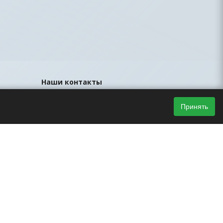
Наши контакты
8 (812) 425-44-33
Принять
sales@led-portal.ru
Главный офис, Санкт-Петербург, ул.
Братская, д.23, офис 106