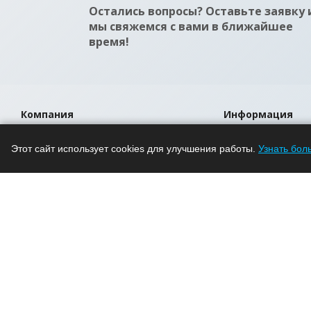
Остались вопросы? Оставьте заявку 
мы свяжемся с вами в ближайшее
время!
Компания
Информация
О компании
Помощь
Этот сайт использует cookies для улучшения работы.
Узнать бол
Новости
Условия оплаты
Проекты
Условия доставки
Вакансии
Гарантия на това
Магазины
Политика