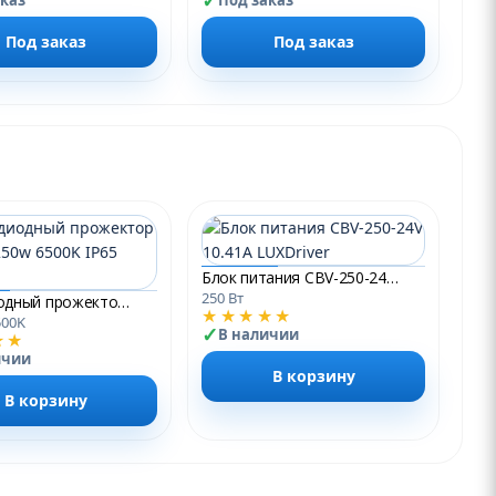
аказ
Под заказ
Под заказ
Под заказ
Блок питания CBV-250-24V 10.41А LUXDriver
250 Вт
Светодиодный прожектор PFL- C3 250w 6500K IP65 Jazzway
★★★★★
500K
В наличии
★★
ичии
В корзину
В корзину