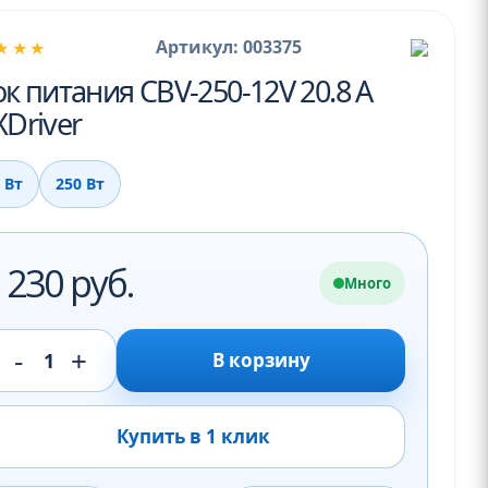
Артикул: 003375
★★★
к питания CBV-250-12V 20.8 А
Driver
 Вт
250 Вт
 230 руб.
Много
-
+
1
В корзину
Купить в 1 клик