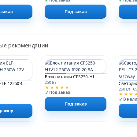
Под заказ
Под з
 заказ
Под заказ
ые рекомендации
Блок питания CPS250-H1V12 250W IP20 20,8A
250 Вт
Блок питания ELF-12250BEslim-JH 250W 12V IP20 20,8A
★★★★★
250 Вт · 6
Под заказ
★★★
В нал
Под заказ
орзину