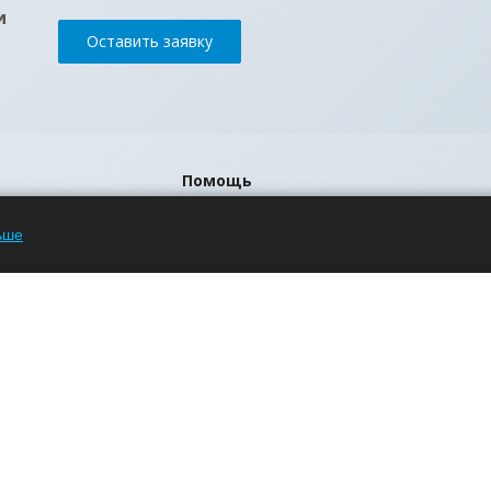
и
Оставить заявку
Помощь
Блог
ьше
Вопрос-ответ
Бренды
р