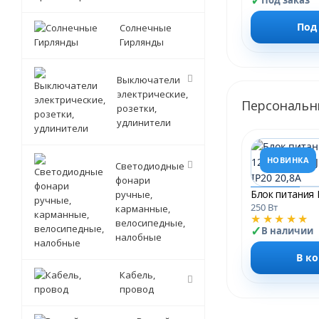
Под заказ
Под
Солнечные
Гирлянды
Выключатели
электрические,
Персональн
розетки,
удлинители
НОВИНКА
Светодиодные
фонари
ручные,
250 Вт
карманные,
★★★★★
велосипедные,
В наличии
налобные
В к
Кабель,
провод