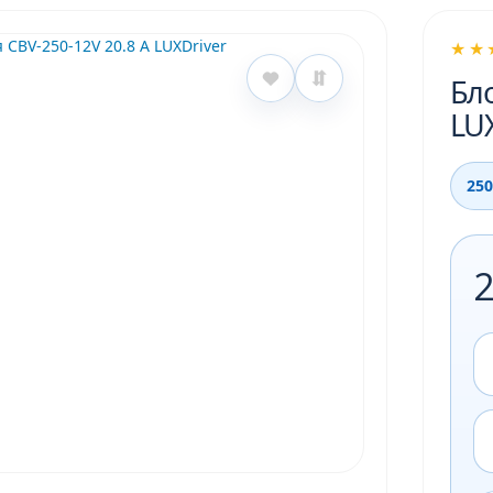
★★
Бло
LUX
250
2