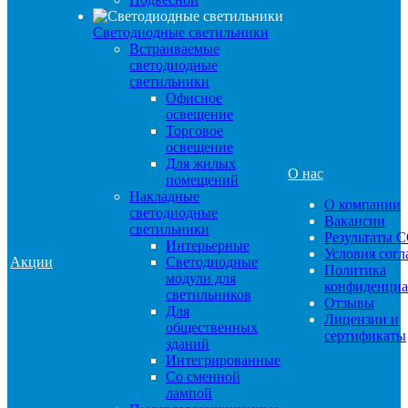
Светодиодные светильники
Встраиваемые
светодиодные
светильники
Офисное
освещение
Торговое
освещение
Для жилых
О нас
помещений
Накладные
О компании
светодиодные
Вакансии
светильники
Результаты 
Интерьерные
Условия сог
Акции
Светодиодные
Политика
модули для
конфиденциа
светильников
Отзывы
Для
Лицензии и
общественных
сертификаты
зданий
Интегрированные
Со сменной
лампой