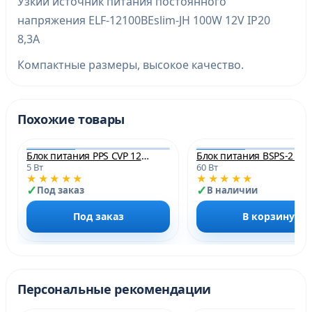
Узкий источник питания постоянного
напряжения ELF-12100BEslim-JH 100W 12V IP20
8,3A
Компактные размеры, высокое качество.
Похожие товары
Блок питания PPS CVP 12005 IP20 5w
Б
5 Вт
60 Вт
★★★★★
★★★★★
Под заказ
В наличии
Под заказ
В корзину
Персональные рекомендации