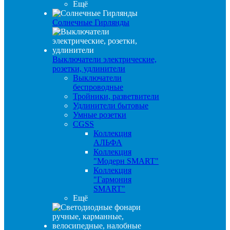
Ещё
Солнечные Гирлянды
Выключатели электрические,
розетки, удлинители
Выключатели
беспроводные
Тройники, разветвители
Удлинители бытовые
Умные розетки
CGSS
Коллекция
АЛЬФА
Коллекция
"Модерн SMART"
Коллекция
"Гармония
SMART"
Ещё