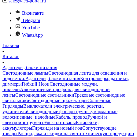
sales@led-portal.ru
Вконтакте
Telegram
YouTube
WhatsApp
Главная
-
Каталог
-
Адаптеры, блоки питания
Светодиодные лампы
Светодиодная лента для освещения и
подсветки.
Адаптеры, блоки питания
Контроллеры, датчики,
диммеры
Гибкий Неон
Светодиодные модули,
пиксели
Алюминиевый профиль для светодиодной
ленты
Светодиодные светильники
Трековые светодиодные
светильники
Светодиодные прожекторы
Солнечные
Гирлянды
Выключатели электрические, розетки,
удлинители
Светодиодные фонари ручные, карманные,
велосипедные, налобные
Кабель, провод
Ручной и
электроинструмент
Электротовары
Батарейки,
аккумуляторы
Гирлянды на новый год
Сопутствующие
товары
Распродажа и скидки на светотехническую продукцию