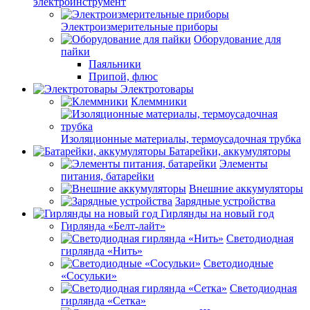
электроинструмент
Электроизмерительные приборы
Оборудование для
пайки
Паяльники
Припой, флюс
Электротовары
Клеммники
Изоляционные материалы, термоусадочная трубка
Батарейки, аккумуляторы
Элементы
питания, батарейки
Внешние аккумуляторы
Зарядные устройства
Гирлянды на новый год
Гирлянда «Белт-лайт»
Светодиодная
гирлянда «Нить»
Светодиодные
«Сосульки»
Светодиодная
гирлянда «Сетка»