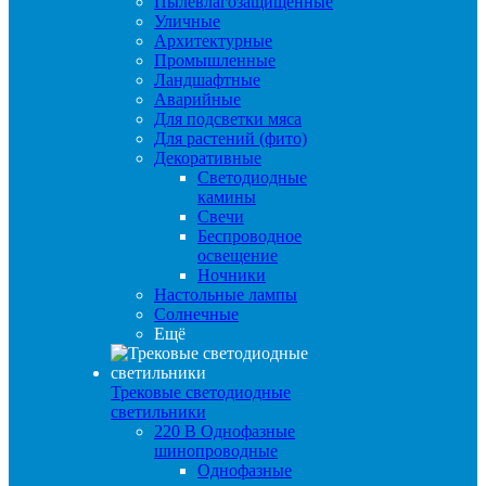
Пылевлагозащищенные
Уличные
Архитектурные
Промышленные
Ландшафтные
Аварийные
Для подсветки мяса
Для растений (фито)
Декоративные
Светодиодные
камины
Свечи
Беспроводное
освещение
Ночники
Настольные лампы
Солнечные
Ещё
Трековые светодиодные
светильники
220 B Однофазные
шинопроводные
Однофазные