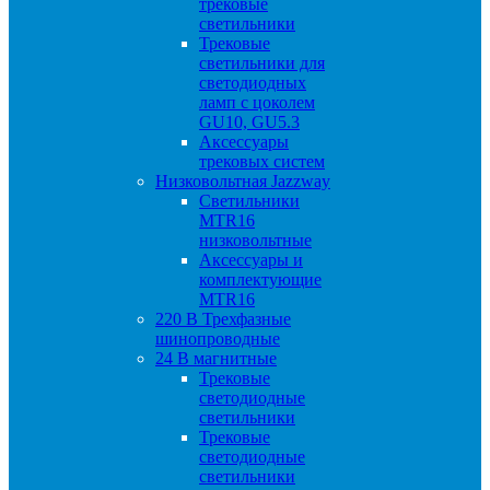
трековые
светильники
Трековые
светильники для
светодиодных
ламп с цоколем
GU10, GU5.3
Аксессуары
трековых систем
Низковольтная Jazzway
Светильники
MTR16
низковольтные
Аксессуары и
комплектующие
MTR16
220 B Трехфазные
шинопроводные
24 B магнитные
Трековые
светодиодные
светильники
Трековые
светодиодные
светильники