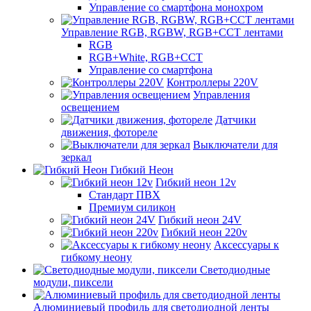
Управление со смартфона монохром
Управление RGB, RGBW, RGB+CCT лентами
RGB
RGB+White, RGB+CCT
Управление со смартфона
Контроллеры 220V
Управления
освещением
Датчики
движения, фотореле
Выключатели для
зеркал
Гибкий Неон
Гибкий неон 12v
Стандарт ПВХ
Премиум силикон
Гибкий неон 24V
Гибкий неон 220v
Аксессуары к
гибкому неону
Светодиодные
модули, пиксели
Алюминиевый профиль для светодиодной ленты