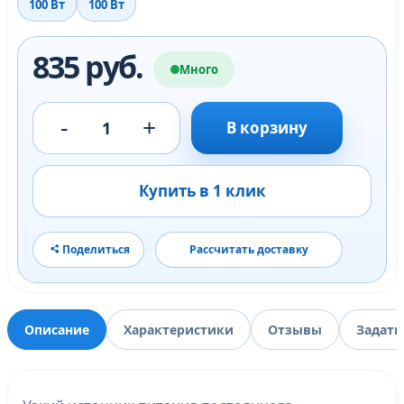
100 Вт
100 Вт
835 руб.
Много
-
+
1
В корзину
Купить в 1 клик
Поделиться
Рассчитать доставку
Описание
Характеристики
Отзывы
Задать