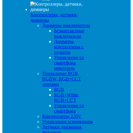
Контроллеры, датчики,
диммеры
Диммеры выключатели
Безконтактные
выключатели
Диммеры,
контроллеры с
пультом
Управление со
смартфона
монохром
Управление RGB,
RGBW, RGB+CCT
лентами
RGB
RGB+White,
RGB+CCT
Управление со
смартфона
Контроллеры 220V
Управления освещением
Датчики движения,
фотореле