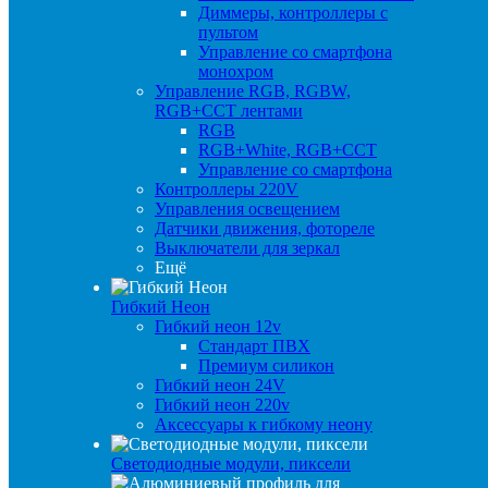
Диммеры, контроллеры с
пультом
Управление со смартфона
монохром
Управление RGB, RGBW,
RGB+CCT лентами
RGB
RGB+White, RGB+CCT
Управление со смартфона
Контроллеры 220V
Управления освещением
Датчики движения, фотореле
Выключатели для зеркал
Ещё
Гибкий Неон
Гибкий неон 12v
Стандарт ПВХ
Премиум силикон
Гибкий неон 24V
Гибкий неон 220v
Аксессуары к гибкому неону
Светодиодные модули, пиксели