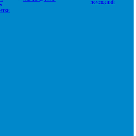
помещений
я
етки