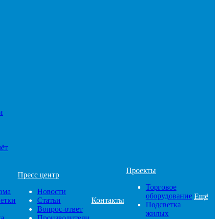
и
чёт
Проекты
Пресс центр
Торговое
ома
Новости
оборудование
Ещё
ветки
Статьи
Контакты
Подсветка
Вопрос-ответ
жилых
ка
Производители