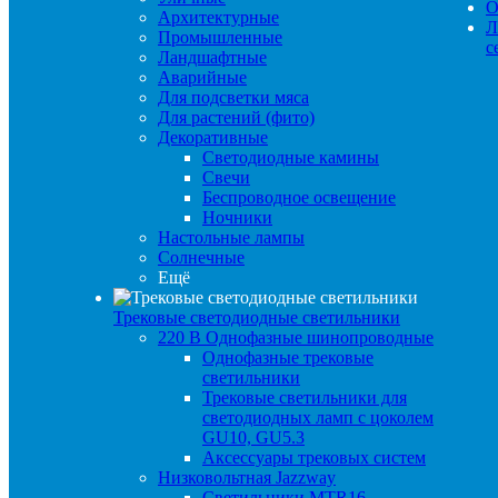
О
Архитектурные
Л
Промышленные
с
Ландшафтные
Аварийные
Для подсветки мяса
Для растений (фито)
Декоративные
Светодиодные камины
Свечи
Беспроводное освещение
Ночники
Настольные лампы
Солнечные
Ещё
Трековые светодиодные светильники
220 B Однофазные шинопроводные
Однофазные трековые
светильники
Трековые светильники для
светодиодных ламп с цоколем
GU10, GU5.3
Аксессуары трековых систем
Низковольтная Jazzway
Светильники MTR16