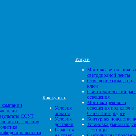
Услуги
Монтаж светильников 
светодиодной ленты
Освещение склада под
ключ
Светотехнический рас
освещения
Как купить
Монтаж трекового
 компании
Условия
освещения под ключ в
акансии
оплаты
Санкт-Петербурге
езультаты СОУТ
Условия
Контурная подсветка д
словия соглашения
доставки
Установка умной подс
олитика
Гарантия
лестницы
онфиденциальности
на товар
Светодиодная подсвет