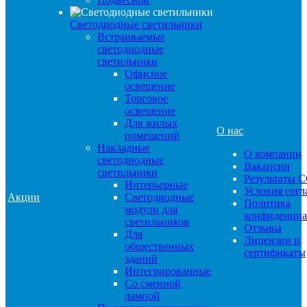
Светодиодные светильники
Встраиваемые
светодиодные
светильники
Офисное
освещение
Торговое
освещение
Для жилых
О нас
помещений
Накладные
О компании
светодиодные
Вакансии
светильники
Результаты 
Интерьерные
Условия сог
Акции
Светодиодные
Политика
модули для
конфиденциа
светильников
Отзывы
Для
Лицензии и
общественных
сертификаты
зданий
Интегрированные
Со сменной
лампой