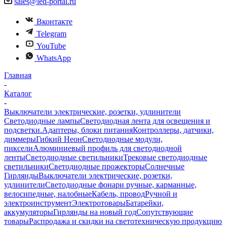
sales@led-portal.ru
Вконтакте
Telegram
YouTube
WhatsApp
Главная
-
Каталог
-
Выключатели электрические, розетки, удлинители
Светодиодные лампы
Светодиодная лента для освещения и
подсветки.
Адаптеры, блоки питания
Контроллеры, датчики,
диммеры
Гибкий Неон
Светодиодные модули,
пиксели
Алюминиевый профиль для светодиодной
ленты
Светодиодные светильники
Трековые светодиодные
светильники
Светодиодные прожекторы
Солнечные
Гирлянды
Выключатели электрические, розетки,
удлинители
Светодиодные фонари ручные, карманные,
велосипедные, налобные
Кабель, провод
Ручной и
электроинструмент
Электротовары
Батарейки,
аккумуляторы
Гирлянды на новый год
Сопутствующие
товары
Распродажа и скидки на светотехническую продукцию