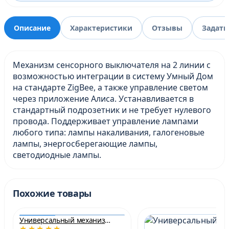
Описание
Характеристики
Отзывы
Задать
Механизм сенсорного выключателя на 2 линии с
возможностью интеграции в систему Умный Дом
на стандарте ZigBee, а также управление светом
через приложение Алиса. Устанавливается в
стандартный подрозетник и не требует нулевого
провода. Поддерживает управление лампами
любого типа: лампы накаливания, галогеновые
лампы, энергосберегающие лампы,
светодиодные лампы.
Похожие товары
Универсальный механизм сенсорного выключателя для управления шторами (жалюзи, ворота, рольставни)
★★★★★