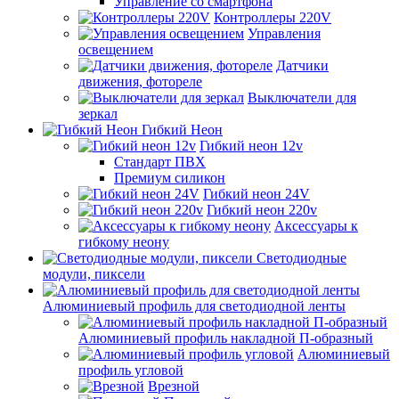
Управление со смартфона
Контроллеры 220V
Управления
освещением
Датчики
движения, фотореле
Выключатели для
зеркал
Гибкий Неон
Гибкий неон 12v
Стандарт ПВХ
Премиум силикон
Гибкий неон 24V
Гибкий неон 220v
Аксессуары к
гибкому неону
Светодиодные
модули, пиксели
Алюминиевый профиль для светодиодной ленты
Алюминиевый профиль накладной П-образный
Алюминиевый
профиль угловой
Врезной