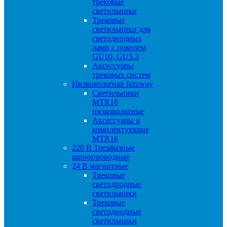
трековые
светильники
Трековые
светильники для
светодиодных
ламп с цоколем
GU10, GU5.3
Аксессуары
трековых систем
Низковольтная Jazzway
Светильники
MTR16
низковольтные
Аксессуары и
комплектующие
MTR16
220 B Трехфазные
шинопроводные
24 B магнитные
Трековые
светодиодные
светильники
Трековые
светодиодные
светильники