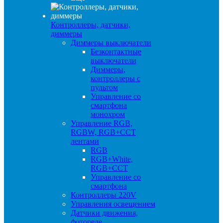
Контроллеры, датчики,
диммеры
Диммеры выключатели
Безконтактные
выключатели
Диммеры,
контроллеры с
пультом
Управление со
смартфона
монохром
Управление RGB,
RGBW, RGB+CCT
лентами
RGB
RGB+White,
RGB+CCT
Управление со
смартфона
Контроллеры 220V
Управления освещением
Датчики движения,
фотореле