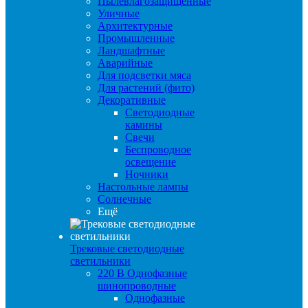
Пылевлагозащищенные
Уличные
Архитектурные
Промышленные
Ландшафтные
Аварийные
Для подсветки мяса
Для растений (фито)
Декоративные
Светодиодные
камины
Свечи
Беспроводное
освещение
Ночники
Настольные лампы
Солнечные
Ещё
Трековые светодиодные
светильники
220 B Однофазные
шинопроводные
Однофазные