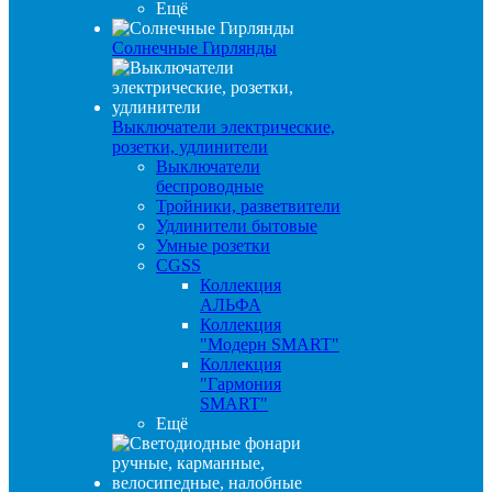
Ещё
Солнечные Гирлянды
Выключатели электрические,
розетки, удлинители
Выключатели
беспроводные
Тройники, разветвители
Удлинители бытовые
Умные розетки
CGSS
Коллекция
АЛЬФА
Коллекция
"Модерн SMART"
Коллекция
"Гармония
SMART"
Ещё