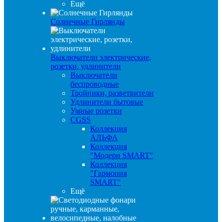
Ещё
Солнечные Гирлянды
Выключатели электрические,
розетки, удлинители
Выключатели
беспроводные
Тройники, разветвители
Удлинители бытовые
Умные розетки
CGSS
Коллекция
АЛЬФА
Коллекция
"Модерн SMART"
Коллекция
"Гармония
SMART"
Ещё