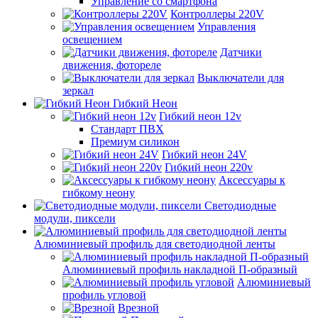
Управление со смартфона
Контроллеры 220V
Управления
освещением
Датчики
движения, фотореле
Выключатели для
зеркал
Гибкий Неон
Гибкий неон 12v
Стандарт ПВХ
Премиум силикон
Гибкий неон 24V
Гибкий неон 220v
Аксессуары к
гибкому неону
Светодиодные
модули, пиксели
Алюминиевый профиль для светодиодной ленты
Алюминиевый профиль накладной П-образный
Алюминиевый
профиль угловой
Врезной