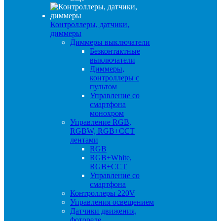
Контроллеры, датчики,
диммеры
Диммеры выключатели
Безконтактные
выключатели
Диммеры,
контроллеры с
пультом
Управление со
смартфона
монохром
Управление RGB,
RGBW, RGB+CCT
лентами
RGB
RGB+White,
RGB+CCT
Управление со
смартфона
Контроллеры 220V
Управления освещением
Датчики движения,
фотореле