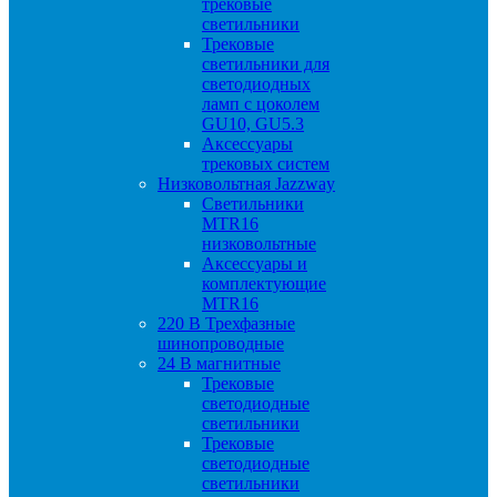
трековые
светильники
Трековые
светильники для
светодиодных
ламп с цоколем
GU10, GU5.3
Аксессуары
трековых систем
Низковольтная Jazzway
Светильники
MTR16
низковольтные
Аксессуары и
комплектующие
MTR16
220 B Трехфазные
шинопроводные
24 B магнитные
Трековые
светодиодные
светильники
Трековые
светодиодные
светильники