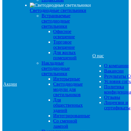
Светодиодные светильники
Встраиваемые
светодиодные
светильники
Офисное
освещение
Торговое
освещение
Для жилых
О нас
помещений
Накладные
О компании
светодиодные
Вакансии
светильники
Результаты 
Интерьерные
Условия сог
Акции
Светодиодные
Политика
модули для
конфиденциа
светильников
Отзывы
Для
Лицензии и
общественных
сертификаты
зданий
Интегрированные
Со сменной
лампой