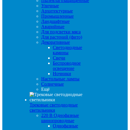
Пылевлагозащищенные
Уличные
Архитектурные
Промышленные
Ландшафтные
Аварийные
Для подсветки мяса
Для растений (фито)
Декоративные
Светодиодные
камины
Свечи
Беспроводное
освещение
Ночники
Настольные лампы
Солнечные
Ещё
Трековые светодиодные
светильники
220 B Однофазные
шинопроводные
Однофазные