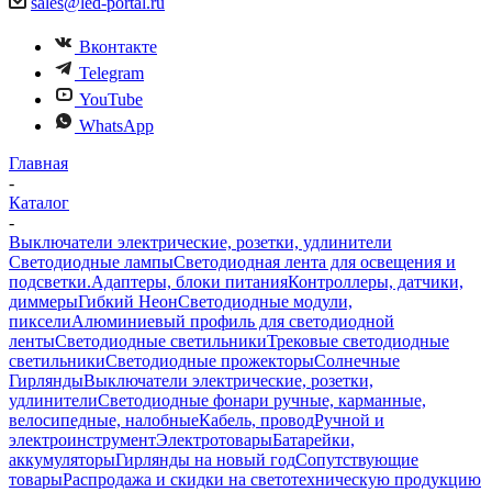
sales@led-portal.ru
Вконтакте
Telegram
YouTube
WhatsApp
Главная
-
Каталог
-
Выключатели электрические, розетки, удлинители
Светодиодные лампы
Светодиодная лента для освещения и
подсветки.
Адаптеры, блоки питания
Контроллеры, датчики,
диммеры
Гибкий Неон
Светодиодные модули,
пиксели
Алюминиевый профиль для светодиодной
ленты
Светодиодные светильники
Трековые светодиодные
светильники
Светодиодные прожекторы
Солнечные
Гирлянды
Выключатели электрические, розетки,
удлинители
Светодиодные фонари ручные, карманные,
велосипедные, налобные
Кабель, провод
Ручной и
электроинструмент
Электротовары
Батарейки,
аккумуляторы
Гирлянды на новый год
Сопутствующие
товары
Распродажа и скидки на светотехническую продукцию