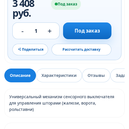
3 408
Под заказ
руб.
-
+
1
Под заказ
Поделиться
Рассчитать доставку
Описание
Характеристики
Отзывы
Задат
Универсальный механизм сенсорного выключателя
для управления шторами (жалюзи, ворота,
рольставни)