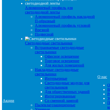
Алюминиевый профиль для
светодиодной ленты
Алюминиевый профиль накладной
П-образный
Алюминиевый профиль угловой
Врезной
Подвесной
Светодиодные светильники
Встраиваемые светодиодные
светильники
Офисное освещение
Торговое освещение
Для жилых помещений
Накладные светодиодные
светильники
О нас
Интерьерные
Светодиодные модули для
О
светильников
В
Для общественных зданий
Р
Интегрированные
У
Акции
Со сменной лампой
П
Пылевлагозащищенные
к
Уличные