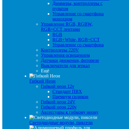
Диммеры, контроллеры с
пультом
Управление со смартфона
монохром
Управление RGB, RGBW,
RGB+CCT лентами
RGB
RGB+White, RGB+CCT
Управление со смартфона
Контроллеры 220V
Управления освещением
Датчики движения, фотореле
Выключатели для зеркал
Ещё
Гибкий Неон
Гибкий неон 12v
Стандарт ПВХ
Премиум силикон
Гибкий неон 24V
Гибкий неон 220v
Аксессуары к гибкому неону
Светодиодные модули, пиксели