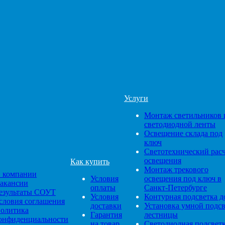
Услуги
Монтаж светильников 
светодиодной ленты
Освещение склада под
ключ
Светотехнический рас
освещения
Как купить
Монтаж трекового
 компании
Условия
освещения под ключ в
акансии
оплаты
Санкт-Петербурге
езультаты СОУТ
Условия
Контурная подсветка д
словия соглашения
доставки
Установка умной подс
олитика
Гарантия
лестницы
онфиденциальности
на товар
Светодиодная подсвет