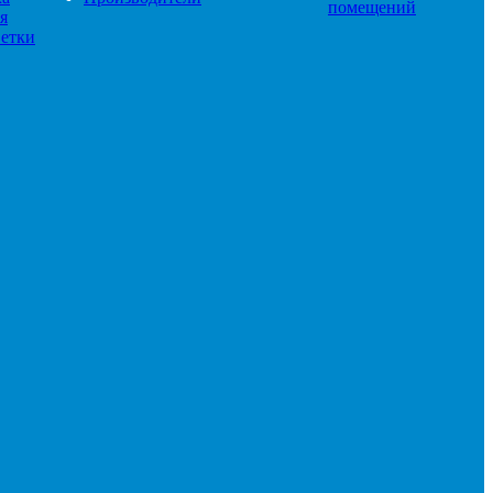
помещений
я
етки