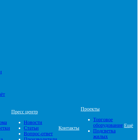
и
чёт
Проекты
Пресс центр
Торговое
ома
Новости
оборудование
Ещё
ветки
Статьи
Контакты
Подсветка
Вопрос-ответ
жилых
ка
Производители