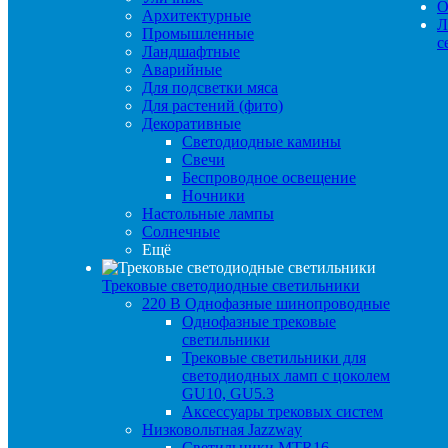
О
Архитектурные
Л
Промышленные
с
Ландшафтные
Аварийные
Для подсветки мяса
Для растений (фито)
Декоративные
Светодиодные камины
Свечи
Беспроводное освещение
Ночники
Настольные лампы
Солнечные
Ещё
Трековые светодиодные светильники
220 B Однофазные шинопроводные
Однофазные трековые
светильники
Трековые светильники для
светодиодных ламп с цоколем
GU10, GU5.3
Аксессуары трековых систем
Низковольтная Jazzway
Светильники MTR16