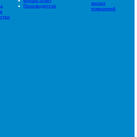
Вопрос-ответ
жилых
ка
Производители
помещений
я
етки