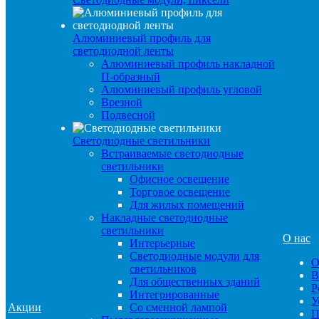
Алюминиевый профиль для
светодиодной ленты
Алюминиевый профиль накладной
П-образный
Алюминиевый профиль угловой
Врезной
Подвесной
Светодиодные светильники
Встраиваемые светодиодные
светильники
Офисное освещение
Торговое освещение
Для жилых помещений
Накладные светодиодные
светильники
О нас
Интерьерные
Светодиодные модули для
О
светильников
В
Для общественных зданий
Р
Интегрированные
У
Акции
Со сменной лампой
П