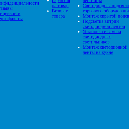
Гарантия
лестницы
онфиденциальности
на товар
Светодиодная подсвет
тзывы
Возврат
торгового оборудовани
ицензии и
товара
Монтаж скрытой подсв
ертификаты
Подсветка витрин
светодиодной лентой
Установка и замена
светодиодных
светильников
Монтаж светодиодной
ленты на кухне