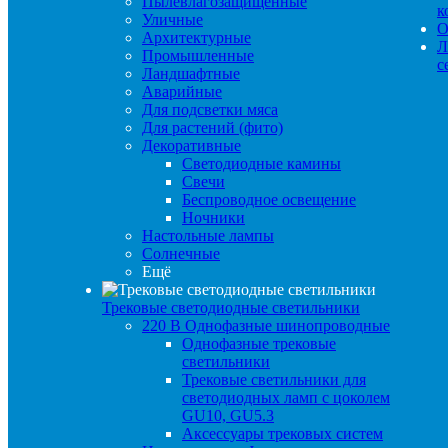
Пылевлагозащищенные
к
Уличные
О
Архитектурные
Л
Промышленные
с
Ландшафтные
Аварийные
Для подсветки мяса
Для растений (фито)
Декоративные
Светодиодные камины
Свечи
Беспроводное освещение
Ночники
Настольные лампы
Солнечные
Ещё
Трековые светодиодные светильники
220 B Однофазные шинопроводные
Однофазные трековые
светильники
Трековые светильники для
светодиодных ламп с цоколем
GU10, GU5.3
Аксессуары трековых систем