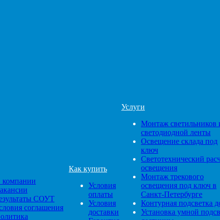
Услуги
Монтаж светильников 
светодиодной ленты
Освещение склада под
ключ
Светотехнический рас
освещения
Как купить
Монтаж трекового
 компании
Условия
освещения под ключ в
акансии
оплаты
Санкт-Петербурге
езультаты СОУТ
Условия
Контурная подсветка д
словия соглашения
доставки
Установка умной подс
олитика