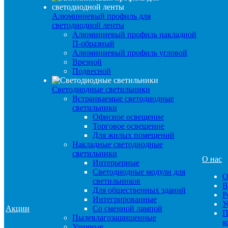
Алюминиевый профиль для
светодиодной ленты
Алюминиевый профиль накладной
П-образный
Алюминиевый профиль угловой
Врезной
Подвесной
Светодиодные светильники
Встраиваемые светодиодные
светильники
Офисное освещение
Торговое освещение
Для жилых помещений
Накладные светодиодные
светильники
О нас
Интерьерные
Светодиодные модули для
О
светильников
В
Для общественных зданий
Р
Интегрированные
У
Акции
Со сменной лампой
П
Пылевлагозащищенные
к
Уличные