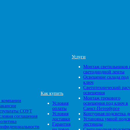
Услуги
Монтаж светильников 
светодиодной ленты
Освещение склада под
ключ
Светотехнический рас
освещения
Как купить
Монтаж трекового
 компании
Условия
освещения под ключ в
акансии
оплаты
Санкт-Петербурге
езультаты СОУТ
Условия
Контурная подсветка д
словия соглашения
доставки
Установка умной подс
олитика
Гарантия
лестницы
онфиденциальности
на товар
Светодиодная подсвет