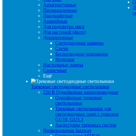
О
Архитектурные
Л
Промышленные
с
Ландшафтные
Аварийные
Для подсветки мяса
Для растений (фито)
Декоративные
Светодиодные камины
Свечи
Беспроводное освещение
Ночники
Настольные лампы
Солнечные
Ещё
Трековые светодиодные светильники
220 B Однофазные шинопроводные
Однофазные трековые
светильники
Трековые светильники для
светодиодных ламп с цоколем
GU10, GU5.3
Аксессуары трековых систем
Низковольтная Jazzway
Светильники MTR16