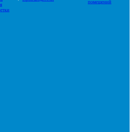
помещений
я
етки