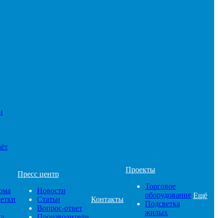
и
чёт
Проекты
Пресс центр
Торговое
ома
Новости
оборудование
Ещё
ветки
Статьи
Контакты
Подсветка
Вопрос-ответ
жилых
ка
Производители