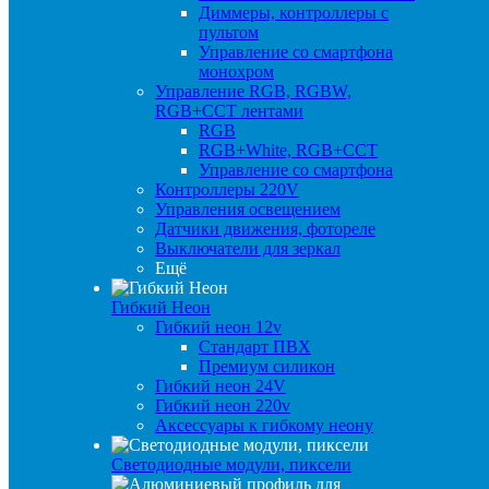
Диммеры, контроллеры с
пультом
Управление со смартфона
монохром
Управление RGB, RGBW,
RGB+CCT лентами
RGB
RGB+White, RGB+CCT
Управление со смартфона
Контроллеры 220V
Управления освещением
Датчики движения, фотореле
Выключатели для зеркал
Ещё
Гибкий Неон
Гибкий неон 12v
Стандарт ПВХ
Премиум силикон
Гибкий неон 24V
Гибкий неон 220v
Аксессуары к гибкому неону
Светодиодные модули, пиксели