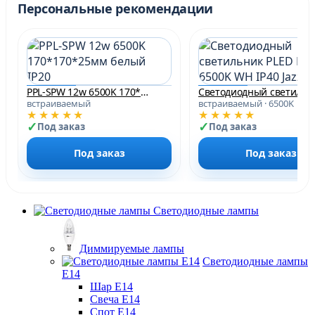
Персональные рекомендации
PPL-SPW 12w 6500K 170*170*25мм белый IP20
Светодиодный с
встраиваемый
встраиваемый · 6500K
★★★★★
★★★★★
Под заказ
Под заказ
Под заказ
Под заказ
Светодиодные лампы
Диммируемые лампы
Светодиодные лампы
Е14
Шар Е14
Свеча Е14
Спот Е14