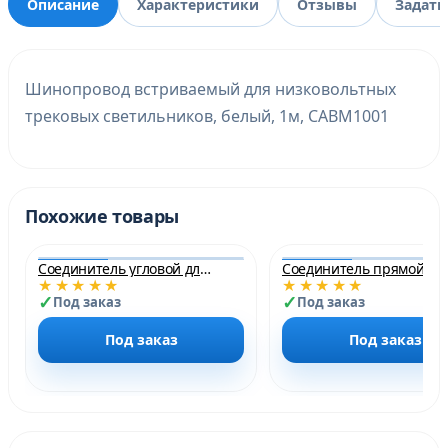
Описание
Характеристики
Отзывы
Задать
Шинопровод встриваемый для низковольтных
трековых светильников, белый, 1м, CABM1001
Похожие товары
Соединитель угловой для низковольтного встраиваемого шинопровода, белый, LD2004
★★★★★
★★★★★
Под заказ
Под заказ
Под заказ
Под заказ