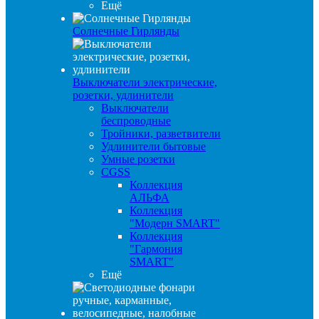
Ещё
Солнечные Гирлянды
Выключатели электрические,
розетки, удлинители
Выключатели
беспроводные
Тройники, разветвители
Удлинители бытовые
Умные розетки
CGSS
Коллекция
АЛЬФА
Коллекция
"Модерн SMART"
Коллекция
"Гармония
SMART"
Ещё