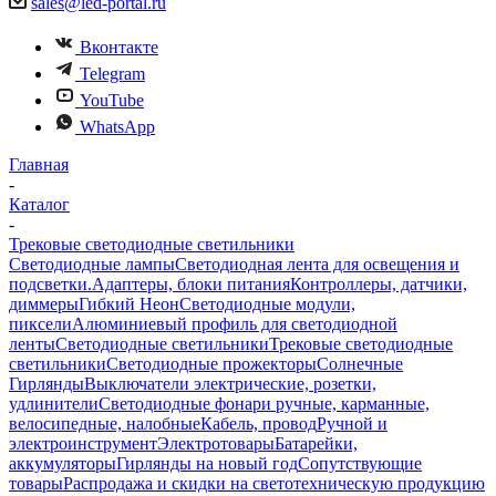
sales@led-portal.ru
Вконтакте
Telegram
YouTube
WhatsApp
Главная
-
Каталог
-
Трековые светодиодные светильники
Светодиодные лампы
Светодиодная лента для освещения и
подсветки.
Адаптеры, блоки питания
Контроллеры, датчики,
диммеры
Гибкий Неон
Светодиодные модули,
пиксели
Алюминиевый профиль для светодиодной
ленты
Светодиодные светильники
Трековые светодиодные
светильники
Светодиодные прожекторы
Солнечные
Гирлянды
Выключатели электрические, розетки,
удлинители
Светодиодные фонари ручные, карманные,
велосипедные, налобные
Кабель, провод
Ручной и
электроинструмент
Электротовары
Батарейки,
аккумуляторы
Гирлянды на новый год
Сопутствующие
товары
Распродажа и скидки на светотехническую продукцию