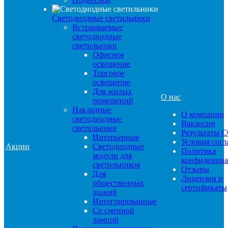
Светодиодные светильники
Встраиваемые
светодиодные
светильники
Офисное
освещение
Торговое
освещение
Для жилых
О нас
помещений
Накладные
О компании
светодиодные
Вакансии
светильники
Результаты 
Интерьерные
Условия сог
Акции
Светодиодные
Политика
модули для
конфиденциа
светильников
Отзывы
Для
Лицензии и
общественных
сертификаты
зданий
Интегрированные
Со сменной
лампой