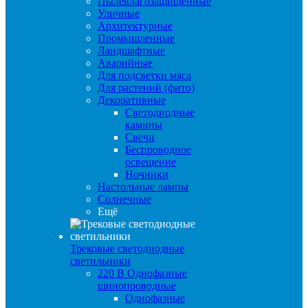
Пылевлагозащищенные
Уличные
Архитектурные
Промышленные
Ландшафтные
Аварийные
Для подсветки мяса
Для растений (фито)
Декоративные
Светодиодные
камины
Свечи
Беспроводное
освещение
Ночники
Настольные лампы
Солнечные
Ещё
Трековые светодиодные
светильники
220 B Однофазные
шинопроводные
Однофазные