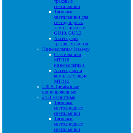
трековые
светильники
Трековые
светильники для
светодиодных
ламп с цоколем
GU10, GU5.3
Аксессуары
трековых систем
Низковольтная Jazzway
Светильники
MTR16
низковольтные
Аксессуары и
комплектующие
MTR16
220 B Трехфазные
шинопроводные
24 B магнитные
Трековые
светодиодные
светильники
Трековые
светодиодные
светильники