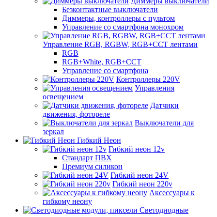
Диммеры выключатели
Безконтактные выключатели
Диммеры, контроллеры с пультом
Управление со смартфона монохром
Управление RGB, RGBW, RGB+CCT лентами
RGB
RGB+White, RGB+CCT
Управление со смартфона
Контроллеры 220V
Управления
освещением
Датчики
движения, фотореле
Выключатели для
зеркал
Гибкий Неон
Гибкий неон 12v
Стандарт ПВХ
Премиум силикон
Гибкий неон 24V
Гибкий неон 220v
Аксессуары к
гибкому неону
Светодиодные