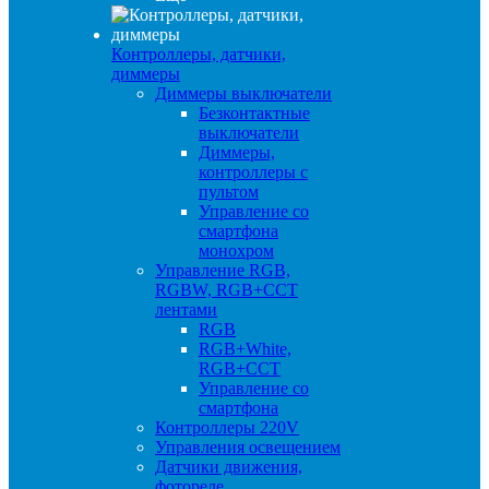
Контроллеры, датчики,
диммеры
Диммеры выключатели
Безконтактные
выключатели
Диммеры,
контроллеры с
пультом
Управление со
смартфона
монохром
Управление RGB,
RGBW, RGB+CCT
лентами
RGB
RGB+White,
RGB+CCT
Управление со
смартфона
Контроллеры 220V
Управления освещением
Датчики движения,
фотореле