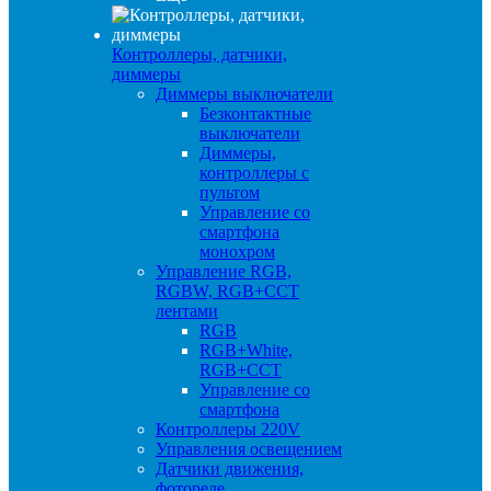
Контроллеры, датчики,
диммеры
Диммеры выключатели
Безконтактные
выключатели
Диммеры,
контроллеры с
пультом
Управление со
смартфона
монохром
Управление RGB,
RGBW, RGB+CCT
лентами
RGB
RGB+White,
RGB+CCT
Управление со
смартфона
Контроллеры 220V
Управления освещением
Датчики движения,
фотореле