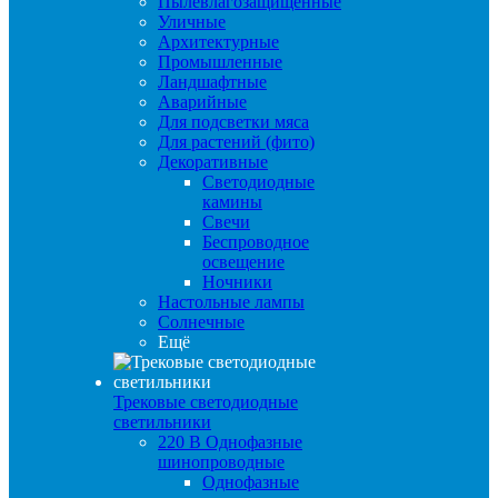
Пылевлагозащищенные
Уличные
Архитектурные
Промышленные
Ландшафтные
Аварийные
Для подсветки мяса
Для растений (фито)
Декоративные
Светодиодные
камины
Свечи
Беспроводное
освещение
Ночники
Настольные лампы
Солнечные
Ещё
Трековые светодиодные
светильники
220 B Однофазные
шинопроводные
Однофазные