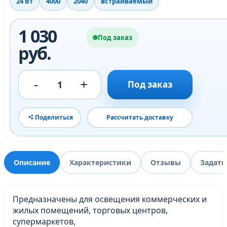
24 Вт
4000
2040
встраиваемый
1 030
Под заказ
руб.
-
+
1
Под заказ
Поделиться
Рассчитать доставку
Описание
Характеристики
Отзывы
Задать
Предназначены для освещения коммерческих и
жилых помещений, торговых центров,
супермаркетов,