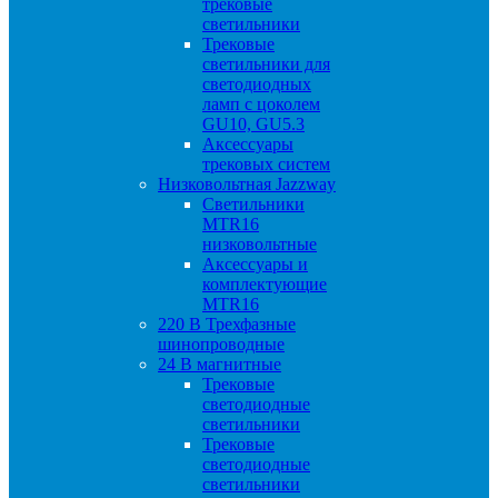
трековые
светильники
Трековые
светильники для
светодиодных
ламп с цоколем
GU10, GU5.3
Аксессуары
трековых систем
Низковольтная Jazzway
Светильники
MTR16
низковольтные
Аксессуары и
комплектующие
MTR16
220 B Трехфазные
шинопроводные
24 B магнитные
Трековые
светодиодные
светильники
Трековые
светодиодные
светильники