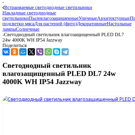
-
Встраиваемые светодиодные светильники
Накладные светодиодные
светильники
Пылевлагозащищенные
Уличные
Архитектурные
П
подсветки мяса
Для растений (фито)
Декоративные
Настольные
лампы
Солнечные
-
Светодиодный светильник влагозащищенный PLED DL7
24w 4000K WH IP54 Jazzway
Поделиться
Светодиодный светильник
влагозащищенный PLED DL7 24w
4000K WH IP54 Jazzway