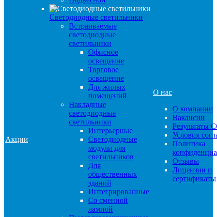
Светодиодные светильники
Встраиваемые
светодиодные
светильники
Офисное
освещение
Торговое
освещение
Для жилых
О нас
помещений
Накладные
О компании
светодиодные
Вакансии
светильники
Результаты 
Интерьерные
Условия сог
Акции
Светодиодные
Политика
модули для
конфиденциа
светильников
Отзывы
Для
Лицензии и
общественных
сертификаты
зданий
Интегрированные
Со сменной
лампой