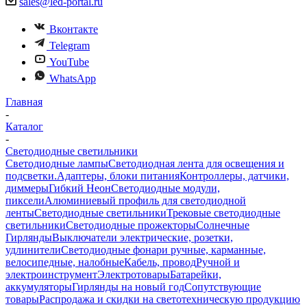
sales@led-portal.ru
Вконтакте
Telegram
YouTube
WhatsApp
Главная
-
Каталог
-
Светодиодные светильники
Светодиодные лампы
Светодиодная лента для освещения и
подсветки.
Адаптеры, блоки питания
Контроллеры, датчики,
диммеры
Гибкий Неон
Светодиодные модули,
пиксели
Алюминиевый профиль для светодиодной
ленты
Светодиодные светильники
Трековые светодиодные
светильники
Светодиодные прожекторы
Солнечные
Гирлянды
Выключатели электрические, розетки,
удлинители
Светодиодные фонари ручные, карманные,
велосипедные, налобные
Кабель, провод
Ручной и
электроинструмент
Электротовары
Батарейки,
аккумуляторы
Гирлянды на новый год
Сопутствующие
товары
Распродажа и скидки на светотехническую продукцию