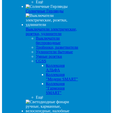
Ещё
Солнечные Гирлянды
Выключатели электрические,
розетки, удлинители
Выключатели
беспроводные
Тройники, разветвители
Удлинители бытовые
Умные розетки
CGSS
Коллекция
АЛЬФА
Коллекция
"Модерн SMART"
Коллекция
"Гармония
SMART"
Ещё