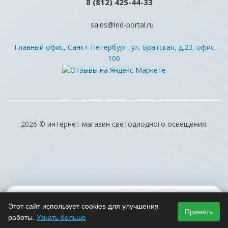
8 (812) 425-44-33
sales@led-portal.ru
Главный офис, Санкт-Петербург, ул. Братская, д.23, офис
106
2026 © интернет магазин светодиодного освещения.
Этот сайт использует cookies для улучшения
Принять
работы.
Узнать больше
Каталог
Избранное
Сравнение
Корзина
Кабинет