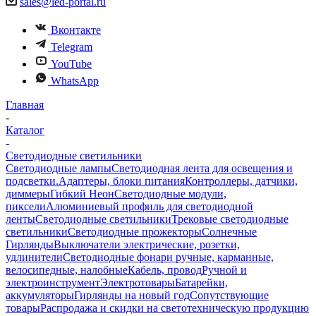
sales@led-portal.ru
Вконтакте
Telegram
YouTube
WhatsApp
Главная
-
Каталог
-
Светодиодные светильники
Светодиодные лампы
Светодиодная лента для освещения и
подсветки.
Адаптеры, блоки питания
Контроллеры, датчики,
диммеры
Гибкий Неон
Светодиодные модули,
пиксели
Алюминиевый профиль для светодиодной
ленты
Светодиодные светильники
Трековые светодиодные
светильники
Светодиодные прожекторы
Солнечные
Гирлянды
Выключатели электрические, розетки,
удлинители
Светодиодные фонари ручные, карманные,
велосипедные, налобные
Кабель, провод
Ручной и
электроинструмент
Электротовары
Батарейки,
аккумуляторы
Гирлянды на новый год
Сопутствующие
товары
Распродажа и скидки на светотехническую продукцию