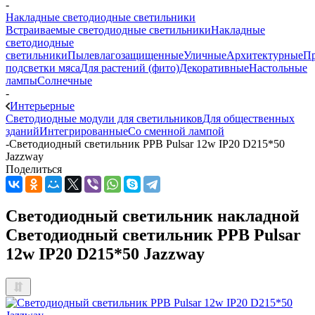
-
Накладные светодиодные светильники
Встраиваемые светодиодные светильники
Накладные
светодиодные
светильники
Пылевлагозащищенные
Уличные
Архитектурные
П
подсветки мяса
Для растений (фито)
Декоративные
Настольные
лампы
Солнечные
-
Интерьерные
Светодиодные модули для светильников
Для общественных
зданий
Интегрированные
Со сменной лампой
-
Светодиодный светильник PPB Pulsar 12w IP20 D215*50
Jazzway
Поделиться
Светодиодный светильник накладной
Светодиодный светильник PPB Pulsar
12w IP20 D215*50 Jazzway