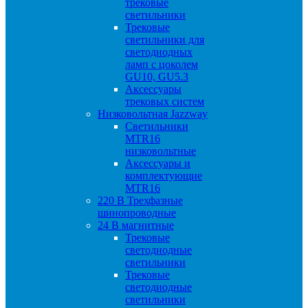
трековые
светильники
Трековые
светильники для
светодиодных
ламп с цоколем
GU10, GU5.3
Аксессуары
трековых систем
Низковольтная Jazzway
Светильники
MTR16
низковольтные
Аксессуары и
комплектующие
MTR16
220 B Трехфазные
шинопроводные
24 B магнитные
Трековые
светодиодные
светильники
Трековые
светодиодные
светильники