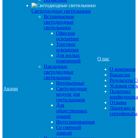
Светодиодные светильники
Встраиваемые
светодиодные
светильники
Офисное
освещение
Торговое
освещение
Для жилых
О нас
помещений
Накладные
О компании
светодиодные
Вакансии
светильники
Результаты 
Интерьерные
Условия сог
Акции
Светодиодные
Политика
модули для
конфиденциа
светильников
Отзывы
Для
Лицензии и
общественных
сертификаты
зданий
Интегрированные
Со сменной
лампой