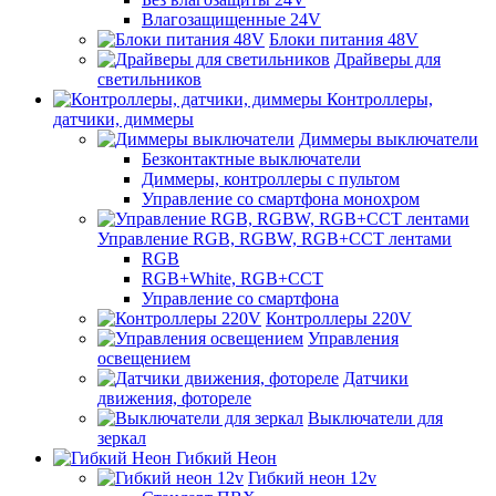
Влагозащищенные 24V
Блоки питания 48V
Драйверы для
светильников
Контроллеры,
датчики, диммеры
Диммеры выключатели
Безконтактные выключатели
Диммеры, контроллеры с пультом
Управление со смартфона монохром
Управление RGB, RGBW, RGB+CCT лентами
RGB
RGB+White, RGB+CCT
Управление со смартфона
Контроллеры 220V
Управления
освещением
Датчики
движения, фотореле
Выключатели для
зеркал
Гибкий Неон
Гибкий неон 12v