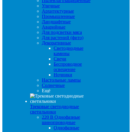
Пылевлагозащищенные
Уличные
Архитектурные
Промышленные
Ландшафтные
Аварийные
Для подсветки мяса
Для растений (фито)
Декоративные
Светодиодные
камины
Свечи
Беспроводное
освещение
Ночники
Настольные лампы
Солнечные
Ещё
Трековые светодиодные
светильники
220 B Однофазные
шинопроводные
Однофазные