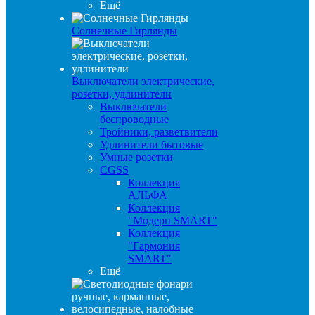
Ещё
Солнечные Гирлянды
Выключатели электрические,
розетки, удлинители
Выключатели
беспроводные
Тройники, разветвители
Удлинители бытовые
Умные розетки
CGSS
Коллекция
АЛЬФА
Коллекция
"Модерн SMART"
Коллекция
"Гармония
SMART"
Ещё