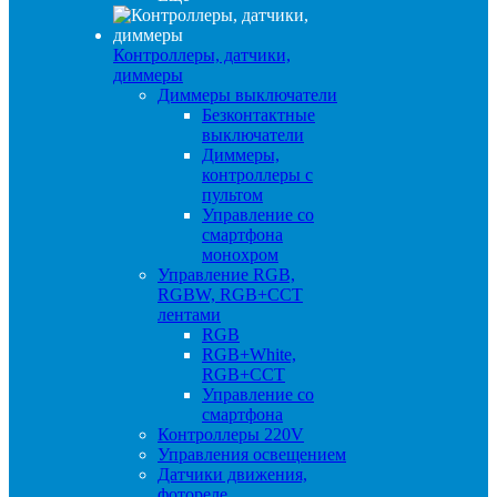
Контроллеры, датчики,
диммеры
Диммеры выключатели
Безконтактные
выключатели
Диммеры,
контроллеры с
пультом
Управление со
смартфона
монохром
Управление RGB,
RGBW, RGB+CCT
лентами
RGB
RGB+White,
RGB+CCT
Управление со
смартфона
Контроллеры 220V
Управления освещением
Датчики движения,
фотореле