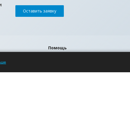
и
Оставить заявку
Помощь
Блог
ьше
Вопрос-ответ
Бренды
р