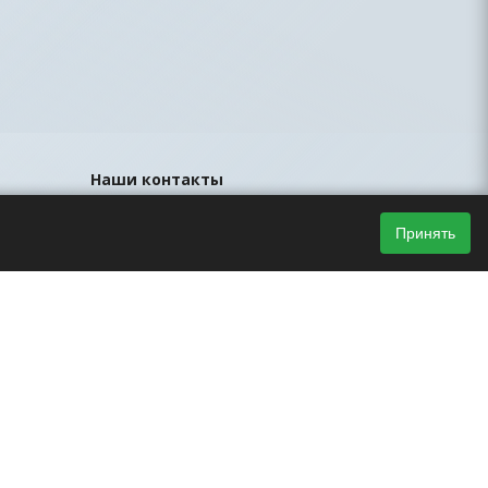
Наши контакты
8 (812) 425-44-33
Принять
sales@led-portal.ru
Главный офис, Санкт-Петербург, ул.
Братская, д.23, офис 106