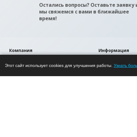
Остались вопросы? Оставьте заявку 
мы свяжемся с вами в ближайшее
время!
Компания
Информация
О компании
Помощь
Этот сайт использует cookies для улучшения работы.
Узнать бол
Новости
Условия оплаты
Проекты
Условия доставки
Вакансии
Гарантия на това
Магазины
Политика