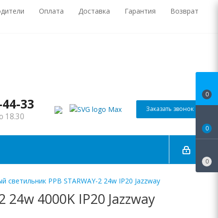
одители
Оплата
Доставка
Гарантия
Возврат
0
-44-33
Заказать звонок
о 18.30
0
0
й светильник PPB STARWAY-2 24w IP20 Jazzway
24w 4000K IP20 Jazzway