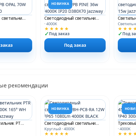
НОВИНКА
Светодиодный светильник PPB OPAL 70W 4000K WH IP20
Светодиодный светильник PPB PINE 36w 4000K IP20 D380X70 Jazzway
· 4000K
Светильн
★★★★★
★★★
Под заказ
Под з
 заказ
Под заказ
ые рекомендации
НОВИНКА
НОВИ
Трековый светильник PTR 4612R 12W 4000K 165° WH IP40 300mm Jazzway
Светодиодный светильник PBH-PC8-RA 12W IP65 1080Lm 4000K BLACK
Круглый · 4000K
· 4000K
★★★★★
★★★