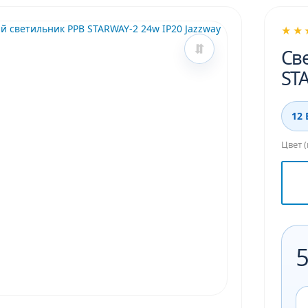
★★
Св
STA
12 
Цвет 
5