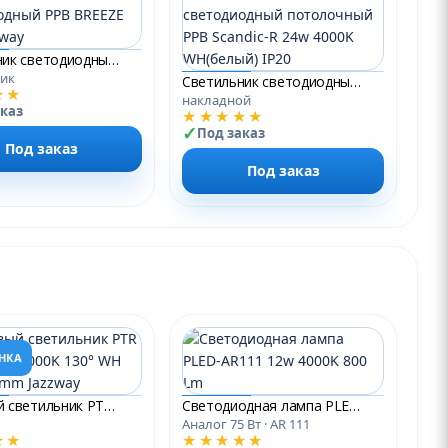
Светильник светодиодный PPB BREEZE 15w Jazzway
ик
Светильник светодиодный потолочный PPB Scandic-R 24w 4000K WH(белый) IP20
★★
накладной
аказ
★★★★★
Под заказ
Под заказ
Под заказ
НКА
Трековый светильник PTR 4512R 12W 4000K 130° WH IP40 300mm Jazzway
Светодиодная лампа PLED-AR111 12w 4000K 800 Lm
Аналог 75 Вт · AR 111
★★
★★★★★