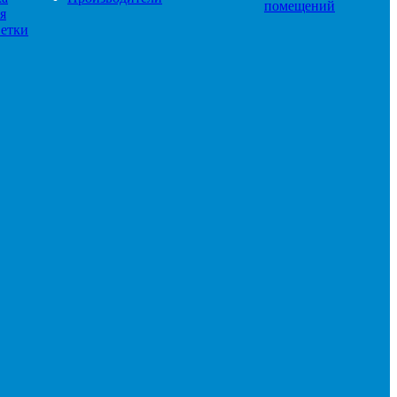
помещений
я
етки