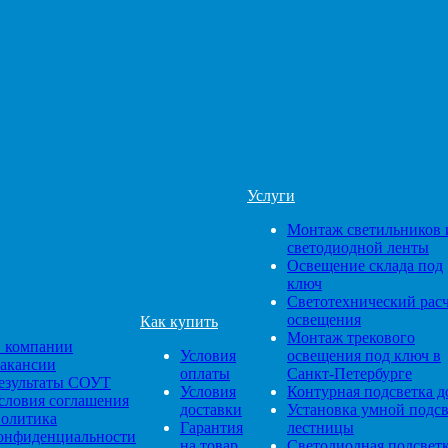
Услуги
Монтаж светильников 
светодиодной ленты
Освещение склада под
ключ
Светотехнический рас
освещения
Как купить
Монтаж трекового
 компании
Условия
освещения под ключ в
акансии
оплаты
Санкт-Петербурге
езультаты СОУТ
Условия
Контурная подсветка д
словия соглашения
доставки
Установка умной подс
олитика
Гарантия
лестницы
онфиденциальности
на товар
Светодиодная подсвет