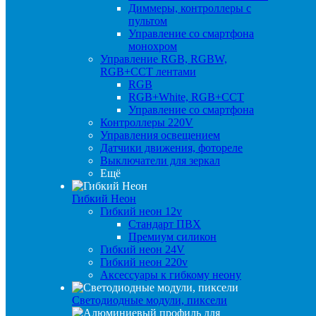
Диммеры, контроллеры с
пультом
Управление со смартфона
монохром
Управление RGB, RGBW,
RGB+CCT лентами
RGB
RGB+White, RGB+CCT
Управление со смартфона
Контроллеры 220V
Управления освещением
Датчики движения, фотореле
Выключатели для зеркал
Ещё
Гибкий Неон
Гибкий неон 12v
Стандарт ПВХ
Премиум силикон
Гибкий неон 24V
Гибкий неон 220v
Аксессуары к гибкому неону
Светодиодные модули, пиксели