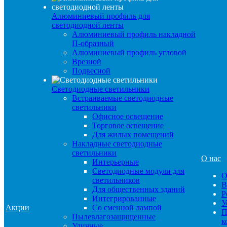
Алюминиевый профиль для
светодиодной ленты
Алюминиевый профиль накладной
П-образный
Алюминиевый профиль угловой
Врезной
Подвесной
Светодиодные светильники
Встраиваемые светодиодные
светильники
Офисное освещение
Торговое освещение
Для жилых помещений
Накладные светодиодные
светильники
О нас
Интерьерные
Светодиодные модули для
О
светильников
В
Для общественных зданий
Р
Интегрированные
У
Акции
Со сменной лампой
П
Пылевлагозащищенные
к
Уличные