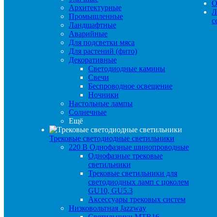
О
Архитектурные
Л
Промышленные
с
Ландшафтные
Аварийные
Для подсветки мяса
Для растений (фито)
Декоративные
Светодиодные камины
Свечи
Беспроводное освещение
Ночники
Настольные лампы
Солнечные
Ещё
Трековые светодиодные светильники
220 B Однофазные шинопроводные
Однофазные трековые
светильники
Трековые светильники для
светодиодных ламп с цоколем
GU10, GU5.3
Аксессуары трековых систем
Низковольтная Jazzway
Светильники MTR16