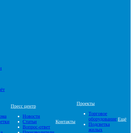
и
чёт
Проекты
Пресс центр
Торговое
ома
Новости
оборудование
Ещё
ветки
Статьи
Контакты
Подсветка
Вопрос-ответ
жилых
ка
Производители