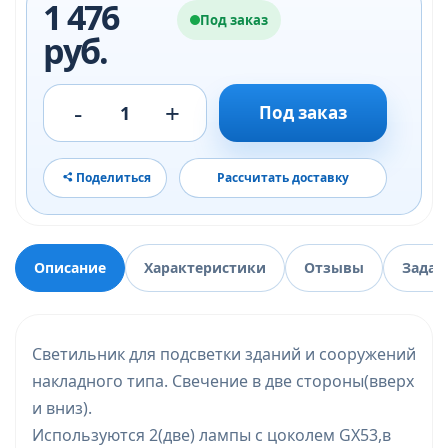
1 476
Под заказ
руб.
-
+
1
Под заказ
Поделиться
Рассчитать доставку
Описание
Характеристики
Отзывы
Задат
Светильник для подсветки зданий и сооружений
накладного типа. Свечение в две стороны(вверх
и вниз).
Используются 2(две) лампы с цоколем GX53,в