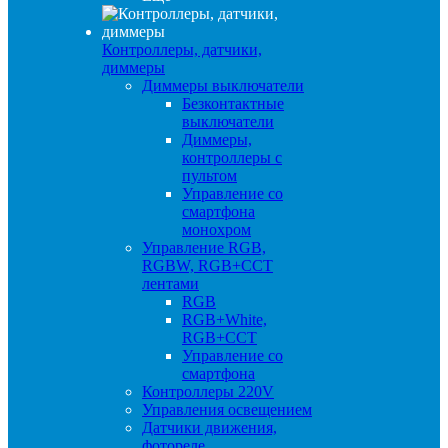
Контроллеры, датчики,
диммеры
Диммеры выключатели
Безконтактные
выключатели
Диммеры,
контроллеры с
пультом
Управление со
смартфона
монохром
Управление RGB,
RGBW, RGB+CCT
лентами
RGB
RGB+White,
RGB+CCT
Управление со
смартфона
Контроллеры 220V
Управления освещением
Датчики движения,
фотореле