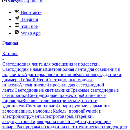
sales@led-portal.ru
Вконтакте
Telegram
YouTube
WhatsApp
Главная
-
Каталог
-
Светодиодная лента для освещения и подсветки.
Светодиодные лампы
Светодиодная лента для освещения и
подсветки.
Адаптеры, блоки питания
Контроллеры, датчики,
диммеры
Гибкий Неон
Светодиодные модули,
пиксели
Алюминиевый профиль для светодиодной
ленты
Светодиодные светильники
Трековые светодиодные
светильники
Светодиодные прожекторы
Солнечные
Гирлянды
Выключатели электрические, розетки,
удлинители
Светодиодные фонари ручные, карманные,
велосипедные, налобные
Кабель, провод
Ручной и
электроинструмент
Электротовары
Батарейки,
аккумуляторы
Гирлянды на новый год
Сопутствующие
товары
Распродажа и скидки на светотехническую продукцию