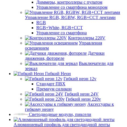
Диммеры, контроллеры с пультом
Управление со смартфона монохром
Управление RGB, RGBW, RGB+CCT лентами
RGB
RGB+White, RGB+CCT
Управление со смартфона
Контроллеры 220V
Управления
освещением
Датчики
движения, фотореле
Выключатели для
зеркал
Гибкий Неон
Гибкий неон 12v
Стандарт ПВХ
Премиум силикон
Гибкий неон 24V
Гибкий неон 220v
Аксессуары к
гибкому неону
Светодиодные модули, пиксели
Алюминиевый профиль для светодиодной ленты