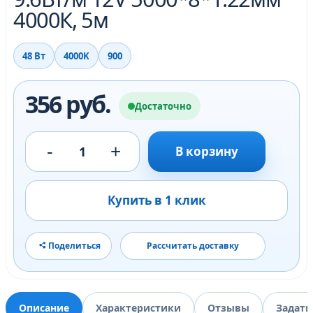
4000К, 5м
48 Вт
4000K
900
356 руб.
Достаточно
-
+
1
В корзину
Купить в 1 клик
Поделиться
Рассчитать доставку
Описание
Характеристики
Отзывы
Задать