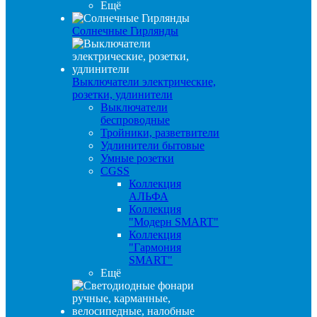
Ещё
Солнечные Гирлянды
Выключатели электрические,
розетки, удлинители
Выключатели
беспроводные
Тройники, разветвители
Удлинители бытовые
Умные розетки
CGSS
Коллекция
АЛЬФА
Коллекция
"Модерн SMART"
Коллекция
"Гармония
SMART"
Ещё