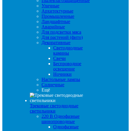
Пылевлагозащищенные
Уличные
Архитектурные
Промышленные
Ландшафтные
Аварийные
Для подсветки мяса
Для растений (фито)
Декоративные
Светодиодные
камины
Свечи
Беспроводное
освещение
Ночники
Настольные лампы
Солнечные
Ещё
Трековые светодиодные
светильники
220 B Однофазные
шинопроводные
Однофазные