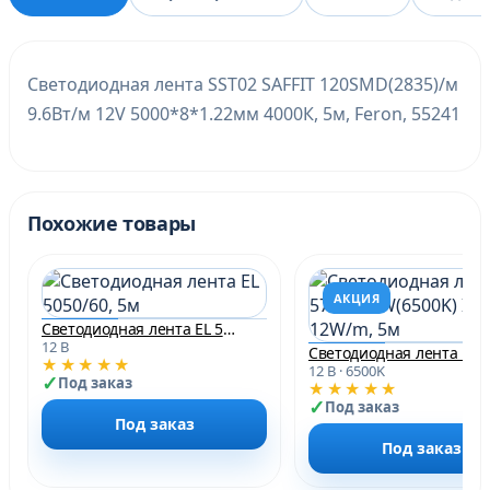
Светодиодная лента SST02 SAFFIT 120SMD(2835)/м
9.6Вт/м 12V 5000*8*1.22мм 4000К, 5м, Feron, 55241
Похожие товары
АКЦИЯ
Светодиодная лента EL 5050/60, 5м
12 В
С
★★★★★
12 В · 6500K
Под заказ
★★★★★
Под заказ
Под заказ
Под заказ