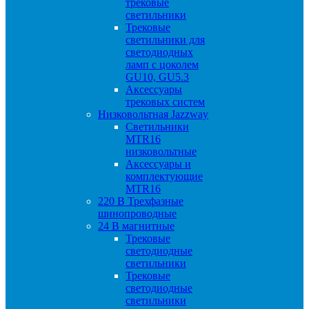
трековые
светильники
Трековые
светильники для
светодиодных
ламп с цоколем
GU10, GU5.3
Аксессуары
трековых систем
Низковольтная Jazzway
Светильники
MTR16
низковольтные
Аксессуары и
комплектующие
MTR16
220 B Трехфазные
шинопроводные
24 B магнитные
Трековые
светодиодные
светильники
Трековые
светодиодные
светильники