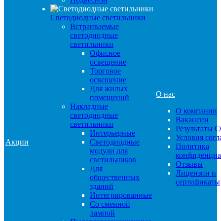
Светодиодные светильники
Встраиваемые
светодиодные
светильники
Офисное
освещение
Торговое
освещение
Для жилых
О нас
помещений
Накладные
О компании
светодиодные
Вакансии
светильники
Результаты 
Интерьерные
Условия сог
Акции
Светодиодные
Политика
модули для
конфиденциа
светильников
Отзывы
Для
Лицензии и
общественных
сертификаты
зданий
Интегрированные
Со сменной
лампой