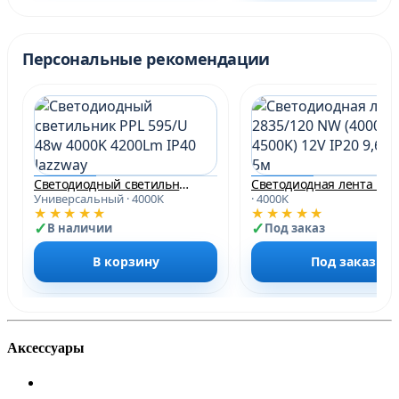
Персональные рекомендации
Светодиодный светильник PPL 595/U 48w 4000K 4200Lm IP40 Jazzway
Св
Универсальный · 4000K
· 4000K
★★★★★
★★★★★
В наличии
Под заказ
В корзину
Под заказ
Аксессуары