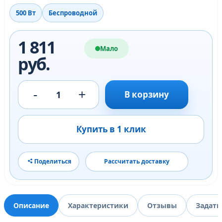
500 Вт
Беспроводной
1 811
Мало
руб.
-
+
1
В корзину
Купить в 1 клик
Поделиться
Рассчитать доставку
Описание
Характеристики
Отзывы
Задать