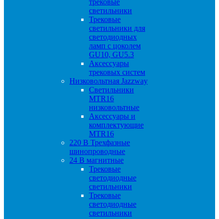
трековые
светильники
Трековые
светильники для
светодиодных
ламп с цоколем
GU10, GU5.3
Аксессуары
трековых систем
Низковольтная Jazzway
Светильники
MTR16
низковольтные
Аксессуары и
комплектующие
MTR16
220 B Трехфазные
шинопроводные
24 B магнитные
Трековые
светодиодные
светильники
Трековые
светодиодные
светильники