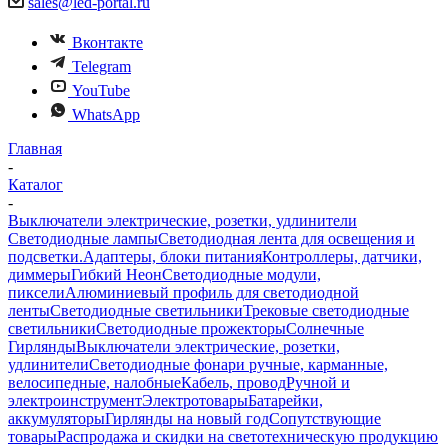
sales@led-portal.ru
Вконтакте
Telegram
YouTube
WhatsApp
Главная
-
Каталог
-
Выключатели электрические, розетки, удлинители
Светодиодные лампы
Светодиодная лента для освещения и
подсветки.
Адаптеры, блоки питания
Контроллеры, датчики,
диммеры
Гибкий Неон
Светодиодные модули,
пиксели
Алюминиевый профиль для светодиодной
ленты
Светодиодные светильники
Трековые светодиодные
светильники
Светодиодные прожекторы
Солнечные
Гирлянды
Выключатели электрические, розетки,
удлинители
Светодиодные фонари ручные, карманные,
велосипедные, налобные
Кабель, провод
Ручной и
электроинструмент
Электротовары
Батарейки,
аккумуляторы
Гирлянды на новый год
Сопутствующие
товары
Распродажа и скидки на светотехническую продукцию