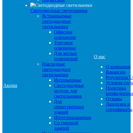
Светодиодные светильники
Встраиваемые
светодиодные
светильники
Офисное
освещение
Торговое
освещение
Для жилых
О нас
помещений
Накладные
О компании
светодиодные
Вакансии
светильники
Результаты 
Интерьерные
Условия сог
Акции
Светодиодные
Политика
модули для
конфиденциа
светильников
Отзывы
Для
Лицензии и
общественных
сертификаты
зданий
Интегрированные
Со сменной
лампой