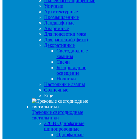
Пылевлагозащищенные
Уличные
Архитектурные
Промышленные
Ландшафтные
Аварийные
Для подсветки мяса
Для растений (фито)
Декоративные
Светодиодные
камины
Свечи
Беспроводное
освещение
Ночники
Настольные лампы
Солнечные
Ещё
Трековые светодиодные
светильники
220 B Однофазные
шинопроводные
Однофазные