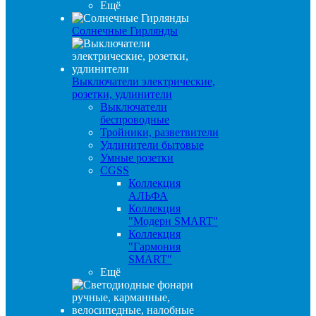
Ещё
Солнечные Гирлянды
Выключатели электрические,
розетки, удлинители
Выключатели
беспроводные
Тройники, разветвители
Удлинители бытовые
Умные розетки
CGSS
Коллекция
АЛЬФА
Коллекция
"Модерн SMART"
Коллекция
"Гармония
SMART"
Ещё