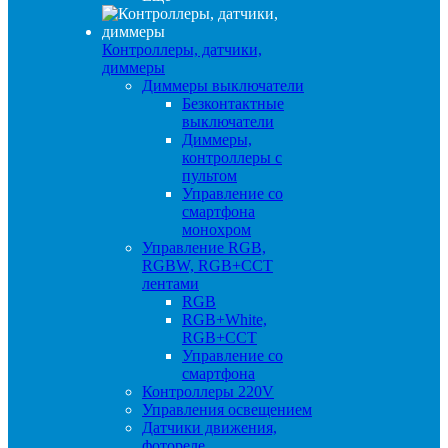
Контроллеры, датчики,
диммеры
Диммеры выключатели
Безконтактные
выключатели
Диммеры,
контроллеры с
пультом
Управление со
смартфона
монохром
Управление RGB,
RGBW, RGB+CCT
лентами
RGB
RGB+White,
RGB+CCT
Управление со
смартфона
Контроллеры 220V
Управления освещением
Датчики движения,
фотореле