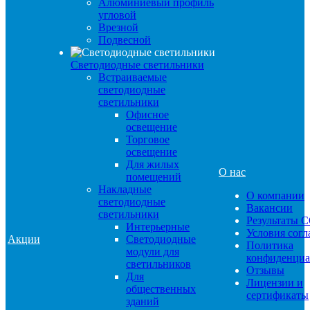
Алюминиевый профиль
угловой
Врезной
Подвесной
Светодиодные светильники
Встраиваемые
светодиодные
светильники
Офисное
освещение
Торговое
освещение
Для жилых
О нас
помещений
Накладные
О компании
светодиодные
Вакансии
светильники
Результаты 
Интерьерные
Условия сог
Акции
Светодиодные
Политика
модули для
конфиденциа
светильников
Отзывы
Для
Лицензии и
общественных
сертификаты
зданий