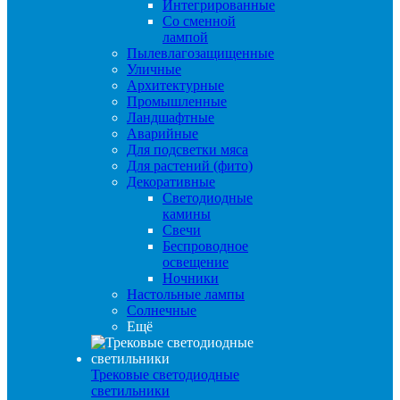
Интегрированные
Со сменной
лампой
Пылевлагозащищенные
Уличные
Архитектурные
Промышленные
Ландшафтные
Аварийные
Для подсветки мяса
Для растений (фито)
Декоративные
Светодиодные
камины
Свечи
Беспроводное
освещение
Ночники
Настольные лампы
Солнечные
Ещё
Трековые светодиодные
светильники