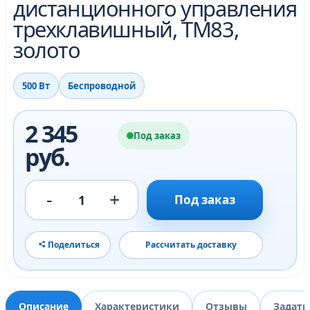
дистанционного управления
трехклавишный, TM83,
золото
500 Вт
Беспроводной
2 345
Под заказ
руб.
-
+
1
Под заказ
Поделиться
Рассчитать доставку
Описание
Характеристики
Отзывы
Задать