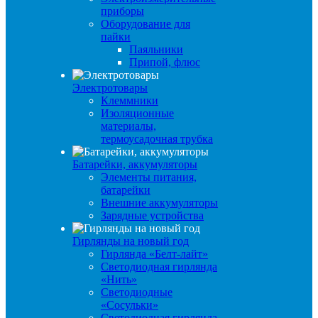
приборы
Оборудование для
пайки
Паяльники
Припой, флюс
Электротовары
Клеммники
Изоляционные
материалы,
термоусадочная трубка
Батарейки, аккумуляторы
Элементы питания,
батарейки
Внешние аккумуляторы
Зарядные устройства
Гирлянды на новый год
Гирлянда «Белт-лайт»
Светодиодная гирлянда
«Нить»
Светодиодные
«Сосульки»
Светодиодная гирлянда