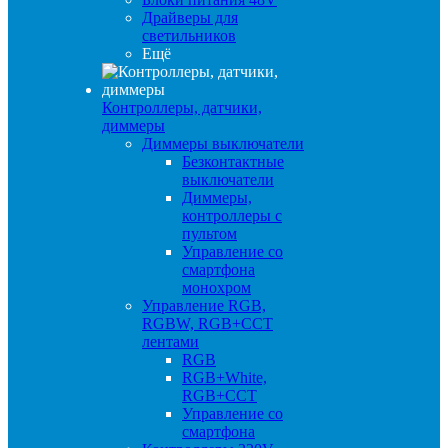
Драйверы для
светильников
Ещё
Контроллеры, датчики,
диммеры
Диммеры выключатели
Безконтактные
выключатели
Диммеры,
контроллеры с
пультом
Управление со
смартфона
монохром
Управление RGB,
RGBW, RGB+CCT
лентами
RGB
RGB+White,
RGB+CCT
Управление со
смартфона