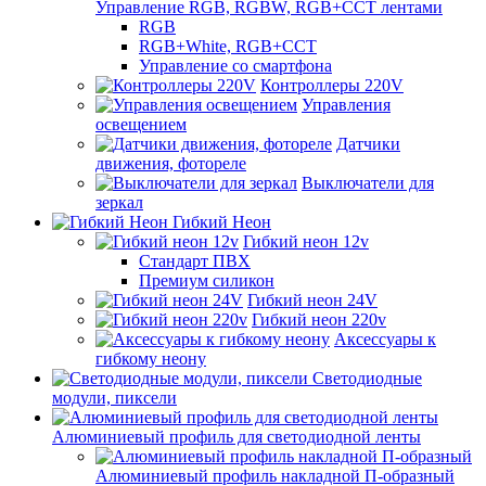
Управление RGB, RGBW, RGB+CCT лентами
RGB
RGB+White, RGB+CCT
Управление со смартфона
Контроллеры 220V
Управления
освещением
Датчики
движения, фотореле
Выключатели для
зеркал
Гибкий Неон
Гибкий неон 12v
Стандарт ПВХ
Премиум силикон
Гибкий неон 24V
Гибкий неон 220v
Аксессуары к
гибкому неону
Светодиодные
модули, пиксели
Алюминиевый профиль для светодиодной ленты
Алюминиевый профиль накладной П-образный