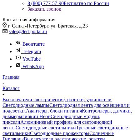
8 (800) 777-57-90
Бесплатно по России
Заказать звонок
Контактная информация
г. Санкт-Петербург, ул. Братская, д.23
sales@led-portal.ru
Вконтакте
Telegram
YouTube
WhatsApp
Главная
-
Каталог
-
Выключатели электрические, розетки, удлинители
Светодиодные лампы
Светодиодная лента для освещения и
подсветки.
Адаптеры, блоки питания
Контроллеры, датчики,
диммеры
Гибкий Неон
Светодиодные модули,
пиксели
Алюминиевый профиль для светодиодной
ленты
Светодиодные светильники
Трековые светодиодные
светильники
Светодиодные прожекторы
Солнечные
Гирлянды
Выключатели электрические, розетки,