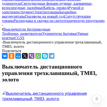
удлинители
Светодиодные фонари ручные, карманные,
велосипедные, налобные
Кабель, провод
Ручной и
электроинструмент
Электротовары
Батарейки,
аккумуляторы
Гирлянды на новый год
Сопутствующие
товары
Распродажа и скидки на светотехническую продукцию
-
Выключатели беспроводные
Тройники, разветвители
Удлинители бытовые
Умные
розетки
CGSS
-
Выключатель дистанционного управления трехклавишный,
TM83, золото
Поделиться
Выключатель дистанционного
управления трехклавишный, TM83,
золото