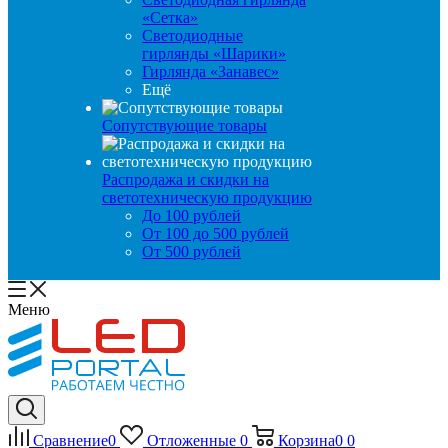
«Сетка»
Светодиодные
гирлянды «Шарики»
Гирлянда «Занавес»
Ещё
Сопутствующие товары
Распродажа и скидки на
светотехническую продукцию
До 100 рублей
От 100 до 500 рублей
От 500 рублей
Меню
Сравнение
0
Отложенные
0
Корзина
0
0