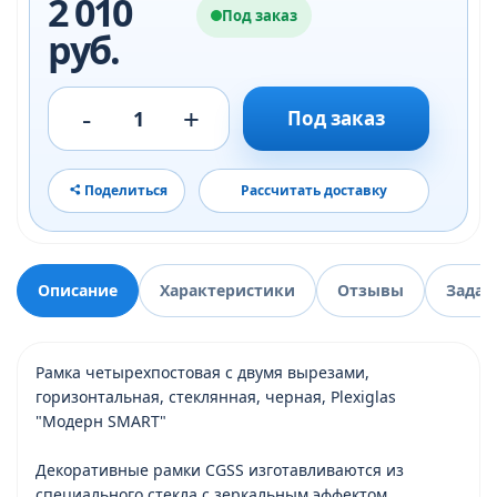
2 010
Под заказ
руб.
-
+
1
Под заказ
Поделиться
Рассчитать доставку
Описание
Характеристики
Отзывы
Задат
Рамка четырехпостовая с двумя вырезами,
горизонтальная, стеклянная, черная, Plexiglas
"Модерн SMART"
Декоративные рамки CGSS изготавливаются из
специального стекла с зеркальным эффектом.