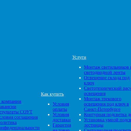
Услуги
Монтаж светильников 
светодиодной ленты
Освещение склада под
ключ
Светотехнический рас
освещения
Как купить
Монтаж трекового
 компании
Условия
освещения под ключ в
акансии
оплаты
Санкт-Петербурге
езультаты СОУТ
Условия
Контурная подсветка д
словия соглашения
доставки
Установка умной подс
олитика
Гарантия
лестницы
онфиденциальности
на товар
Светодиодная подсвет