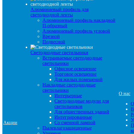
Алюминиевый профиль для
светодиодной ленты
Алюминиевый профиль накладной
П-образный
Алюминиевый профиль угловой
Врезной
Подвесной
Светодиодные светильники
Встраиваемые светодиодные
светильники
Офисное освещение
Торговое освещение
Для жилых помещений
Накладные светодиодные
светильники
О нас
Интерьерные
Светодиодные модули для
О
светильников
В
Для общественных зданий
Р
Интегрированные
У
Акции
Со сменной лампой
П
Пылевлагозащищенные
к
Уличные