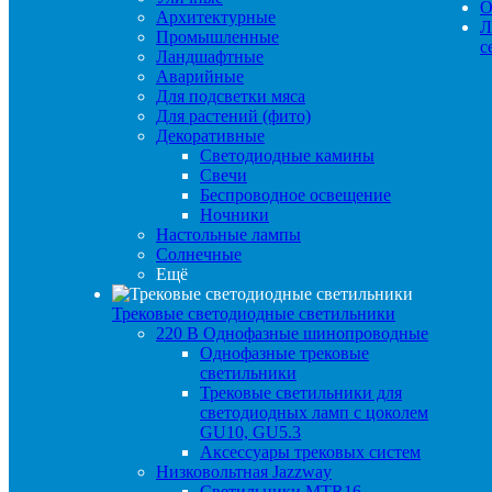
О
Архитектурные
Л
Промышленные
с
Ландшафтные
Аварийные
Для подсветки мяса
Для растений (фито)
Декоративные
Светодиодные камины
Свечи
Беспроводное освещение
Ночники
Настольные лампы
Солнечные
Ещё
Трековые светодиодные светильники
220 B Однофазные шинопроводные
Однофазные трековые
светильники
Трековые светильники для
светодиодных ламп с цоколем
GU10, GU5.3
Аксессуары трековых систем
Низковольтная Jazzway
Светильники MTR16