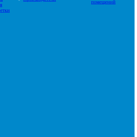
помещений
я
етки