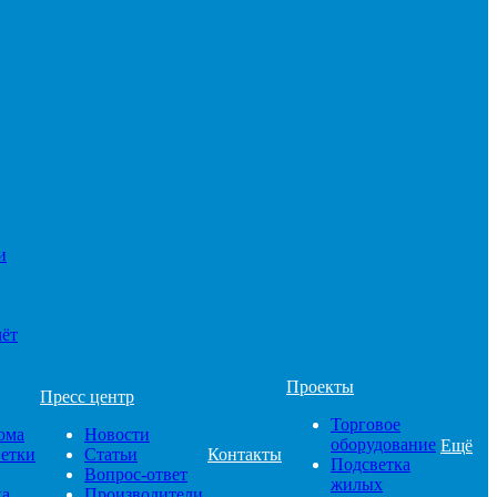
и
чёт
Проекты
Пресс центр
Торговое
ома
Новости
оборудование
Ещё
ветки
Статьи
Контакты
Подсветка
Вопрос-ответ
жилых
ка
Производители