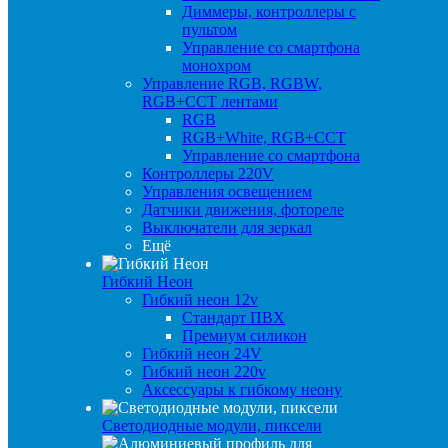
Диммеры, контроллеры с
пультом
Управление со смартфона
монохром
Управление RGB, RGBW,
RGB+CCT лентами
RGB
RGB+White, RGB+CCT
Управление со смартфона
Контроллеры 220V
Управления освещением
Датчики движения, фотореле
Выключатели для зеркал
Ещё
Гибкий Неон
Гибкий неон 12v
Стандарт ПВХ
Премиум силикон
Гибкий неон 24V
Гибкий неон 220v
Аксессуары к гибкому неону
Светодиодные модули, пиксели