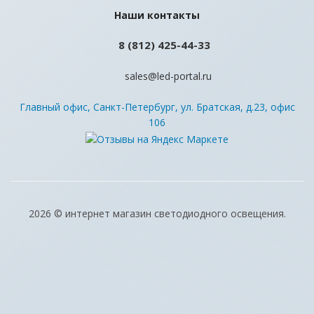
Наши контакты
8 (812) 425-44-33
Светодиодная лампа Светодиодная лампа PLED-SP
sales@led-portal.ru
GU10 11w Jazzway
Главный офис, Санкт-Петербург, ул. Братская, д.23, офис
Много
106
ВЫВЕДЕНЫ ИЗ АССОРТИМЕНТА!
2026 © интернет магазин светодиодного освещения.
Диммируемая светодиодная лампа PLED-DIM GU10 7w