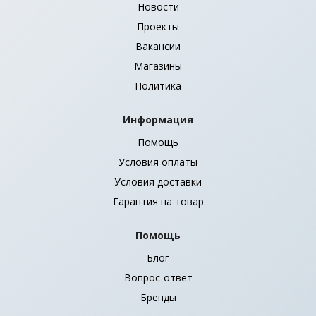
Новости
Проекты
Вакансии
Магазины
Политика
Информация
Помощь
Светодиодная лампа PLED-SP GU10 9w 5000K Jazzway
Условия оплаты
Условия доставки
Много
Гарантия на товар
Помощь
Блог
Вопрос-ответ
Бренды