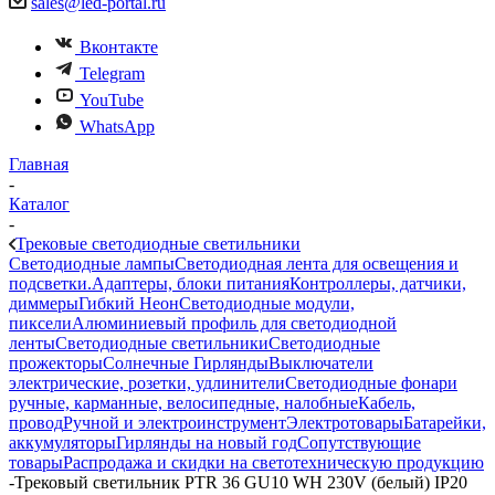
sales@led-portal.ru
Вконтакте
Telegram
YouTube
WhatsApp
Главная
-
Каталог
-
Трековые светодиодные светильники
Светодиодные лампы
Светодиодная лента для освещения и
подсветки.
Адаптеры, блоки питания
Контроллеры, датчики,
диммеры
Гибкий Неон
Светодиодные модули,
пиксели
Алюминиевый профиль для светодиодной
ленты
Светодиодные светильники
Светодиодные
прожекторы
Солнечные Гирлянды
Выключатели
электрические, розетки, удлинители
Светодиодные фонари
ручные, карманные, велосипедные, налобные
Кабель,
провод
Ручной и электроинструмент
Электротовары
Батарейки,
аккумуляторы
Гирлянды на новый год
Сопутствующие
товары
Распродажа и скидки на светотехническую продукцию
-
Трековый светильник PTR 36 GU10 WH 230V (белый) IP20