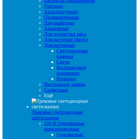
Пылевлагозащищенные
Уличные
Архитектурные
Промышленные
Ландшафтные
Аварийные
Для подсветки мяса
Для растений (фито)
Декоративные
Светодиодные
камины
Свечи
Беспроводное
освещение
Ночники
Настольные лампы
Солнечные
Ещё
Трековые светодиодные
светильники
220 B Однофазные
шинопроводные
Однофазные