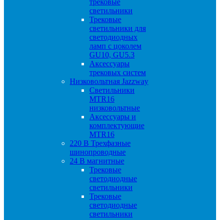
трековые
светильники
Трековые
светильники для
светодиодных
ламп с цоколем
GU10, GU5.3
Аксессуары
трековых систем
Низковольтная Jazzway
Светильники
MTR16
низковольтные
Аксессуары и
комплектующие
MTR16
220 B Трехфазные
шинопроводные
24 B магнитные
Трековые
светодиодные
светильники
Трековые
светодиодные
светильники