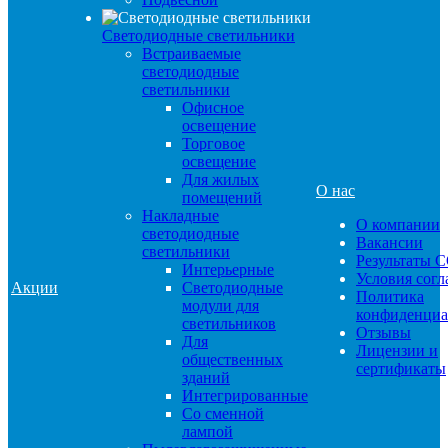
Светодиодные светильники
Встраиваемые
светодиодные
светильники
Офисное
освещение
Торговое
освещение
Для жилых
О нас
помещений
Накладные
О компании
светодиодные
Вакансии
светильники
Результаты 
Интерьерные
Условия сог
Акции
Светодиодные
Политика
модули для
конфиденциа
светильников
Отзывы
Для
Лицензии и
общественных
сертификаты
зданий
Интегрированные
Со сменной
лампой