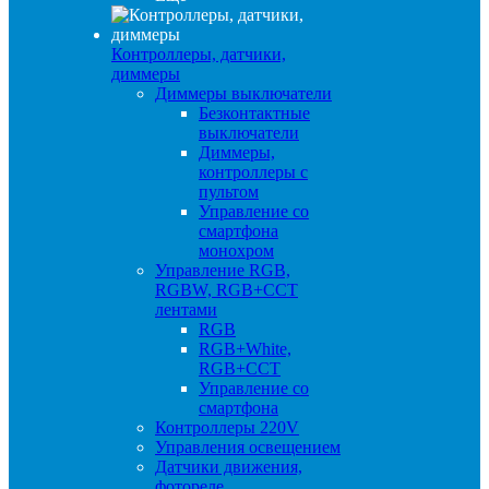
Контроллеры, датчики,
диммеры
Диммеры выключатели
Безконтактные
выключатели
Диммеры,
контроллеры с
пультом
Управление со
смартфона
монохром
Управление RGB,
RGBW, RGB+CCT
лентами
RGB
RGB+White,
RGB+CCT
Управление со
смартфона
Контроллеры 220V
Управления освещением
Датчики движения,
фотореле