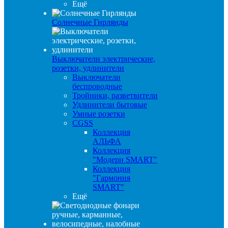
Ещё
Солнечные Гирлянды
Выключатели электрические,
розетки, удлинители
Выключатели
беспроводные
Тройники, разветвители
Удлинители бытовые
Умные розетки
CGSS
Коллекция
АЛЬФА
Коллекция
"Модерн SMART"
Коллекция
"Гармония
SMART"
Ещё