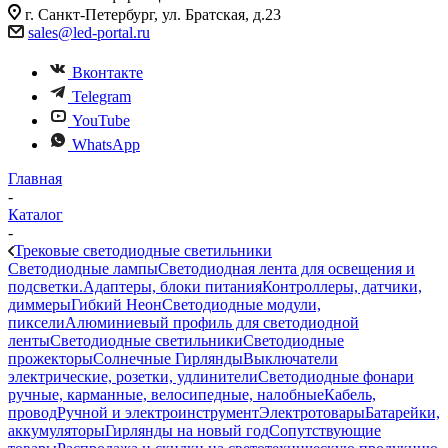
г. Санкт-Петербург, ул. Братская, д.23
sales@led-portal.ru
Вконтакте
Telegram
YouTube
WhatsApp
Главная
-
Каталог
-
Трековые светодиодные светильники
Светодиодные лампы
Светодиодная лента для освещения и
подсветки.
Адаптеры, блоки питания
Контроллеры, датчики,
диммеры
Гибкий Неон
Светодиодные модули,
пиксели
Алюминиевый профиль для светодиодной
ленты
Светодиодные светильники
Светодиодные
прожекторы
Солнечные Гирлянды
Выключатели
электрические, розетки, удлинители
Светодиодные фонари
ручные, карманные, велосипедные, налобные
Кабель,
провод
Ручной и электроинструмент
Электротовары
Батарейки,
аккумуляторы
Гирлянды на новый год
Сопутствующие