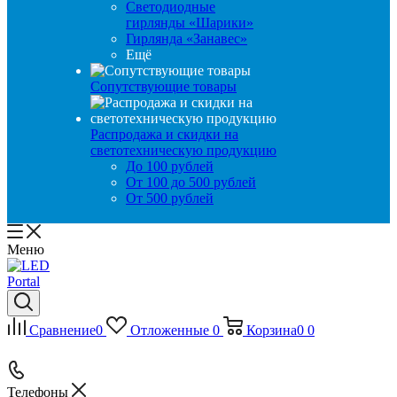
Светодиодные
гирлянды «Шарики»
Гирлянда «Занавес»
Ещё
Сопутствующие товары
Распродажа и скидки на
светотехническую продукцию
До 100 рублей
От 100 до 500 рублей
От 500 рублей
Меню
Сравнение
0
Отложенные
0
Корзина
0
0
Телефоны