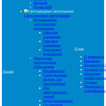
Врезной
Подвесной
Светодиодные светильники
Встраиваемые
светодиодные
светильники
Офисное
освещение
Торговое
освещение
О нас
Для жилых
помещений
О компании
Накладные
Вакансии
светодиодные
Результаты 
светильники
Условия сог
Интерьерные
Акции
Политика
Светодиодные
конфиденциа
модули для
Отзывы
светильников
Лицензии и
Для
сертификаты
общественных
зданий
Интегрированные
Со сменной