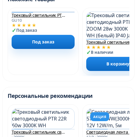
Трековый светильник PTR 29 GU10 BL 230V IP20 Jazzway
GU10
★★★★★
Под заказ
Под заказ
Трековый светильник све
★★★★★
В наличии
В корзину
Персональные рекомендации
АКЦИЯ
Трековый светильник светодиодный PTR 22R 60w 3000K WH
С
· 3000K
12 В · 3000K