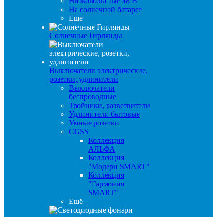
Низковольтные 48 В
На солнечной батарее
Ещё
Солнечные Гирлянды
Выключатели электрические,
розетки, удлинители
Выключатели
беспроводные
Тройники, разветвители
Удлинители бытовые
Умные розетки
CGSS
Коллекция
АЛЬФА
Коллекция
"Модерн SMART"
Коллекция
"Гармония
SMART"
Ещё