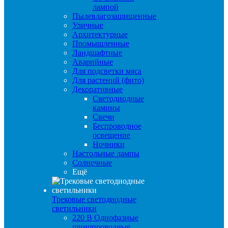
лампой
Пылевлагозащищенные
Уличные
Архитектурные
Промышленные
Ландшафтные
Аварийные
Для подсветки мяса
Для растений (фито)
Декоративные
Светодиодные
камины
Свечи
Беспроводное
освещение
Ночники
Настольные лампы
Солнечные
Ещё
Трековые светодиодные
светильники
220 B Однофазные
шинопроводные