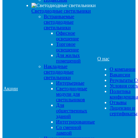
Светодиодные светильники
Встраиваемые
светодиодные
светильники
Офисное
освещение
Торговое
освещение
Для жилых
О нас
помещений
Накладные
О компании
светодиодные
Вакансии
светильники
Результаты 
Интерьерные
Условия сог
Акции
Светодиодные
Политика
модули для
конфиденциа
светильников
Отзывы
Для
Лицензии и
общественных
сертификаты
зданий
Интегрированные
Со сменной
лампой