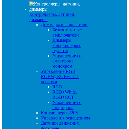
Контроллеры, датчики,
диммеры
Диммеры выключатели
Безконтактные
выключатели
Диммеры,
контроллеры с
пультом
Управление со
смартфона
монохром
Управление RGB,
RGBW, RGB+CCT
лентами
RGB
RGB+White,
RGB+CCT
Управление со
смартфона
Контроллеры 220V
Управления освещением
Датчики движения,
фотореле