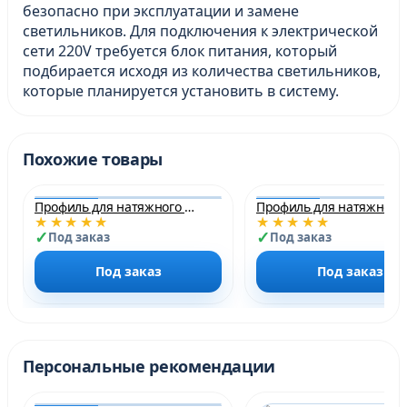
безопасно при эксплуатации и замене
светильников. Для подключения к электрической
сети 220V требуется блок питания, который
подбирается исходя из количества светильников,
которые планируется установить в систему.
Похожие товары
Профиль для натяжного потолка Трек TrackLine Track STC в комплекте с шинопроводом(1500mm – ral9003 белый)
Профиль д
★★★★★
★★★★★
НОВИНКА
НОВИНКА
Под заказ
Под заказ
Под заказ
Под заказ
Персональные рекомендации