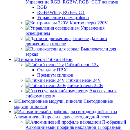
Управление RGB, RGBW, RGB+CCT лентами
RGB
RGB+White, RGB+CCT
Управление со смартфона
Контроллеры 220V
Управления
освещением
Датчики
движения, фотореле
Выключатели для
зеркал
Гибкий Неон
Гибкий неон 12v
Стандарт ПВХ
Премиум силикон
Гибкий неон 24V
Гибкий неон 220v
Аксессуары к
гибкому неону
Светодиодные
модули, пиксели
Алюминиевый профиль для светодиодной ленты
Алюминиевый профиль накладной П-образный