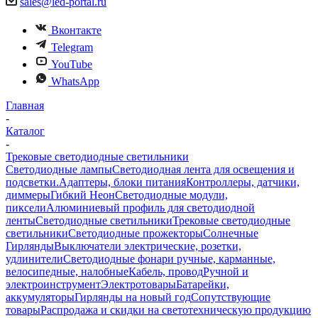
sales@led-portal.ru
Вконтакте
Telegram
YouTube
WhatsApp
Главная
-
Каталог
-
Трековые светодиодные светильники
Светодиодные лампы
Светодиодная лента для освещения и
подсветки.
Адаптеры, блоки питания
Контроллеры, датчики,
диммеры
Гибкий Неон
Светодиодные модули,
пиксели
Алюминиевый профиль для светодиодной
ленты
Светодиодные светильники
Трековые светодиодные
светильники
Светодиодные прожекторы
Солнечные
Гирлянды
Выключатели электрические, розетки,
удлинители
Светодиодные фонари ручные, карманные,
велосипедные, налобные
Кабель, провод
Ручной и
электроинструмент
Электротовары
Батарейки,
аккумуляторы
Гирлянды на новый год
Сопутствующие
товары
Распродажа и скидки на светотехническую продукцию