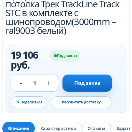
потолка Трек TrackLine Track
STC в комплекте с
шинопроводом(3000mm –
ral9003 белый)
19 106
Под заказ
руб.
-
+
1
Под заказ
Поделиться
Рассчитать доставку
Описание
Характеристики
Отзывы
Задать