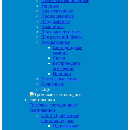
Пылевлагозащищенные
Уличные
Архитектурные
Промышленные
Ландшафтные
Аварийные
Для подсветки мяса
Для растений (фито)
Декоративные
Светодиодные
камины
Свечи
Беспроводное
освещение
Ночники
Настольные лампы
Солнечные
Ещё
Трековые светодиодные
светильники
220 B Однофазные
шинопроводные
Однофазные