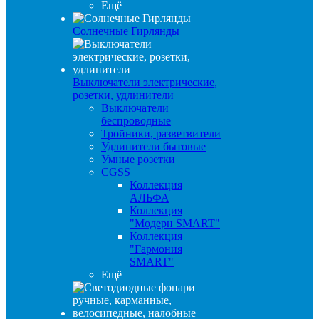
Ещё
Солнечные Гирлянды
Выключатели электрические,
розетки, удлинители
Выключатели
беспроводные
Тройники, разветвители
Удлинители бытовые
Умные розетки
CGSS
Коллекция
АЛЬФА
Коллекция
"Модерн SMART"
Коллекция
"Гармония
SMART"
Ещё