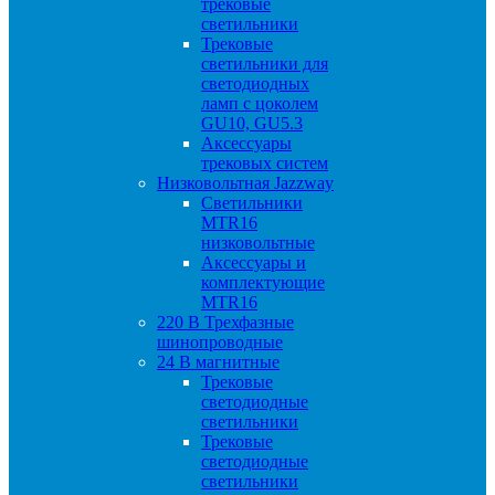
трековые
светильники
Трековые
светильники для
светодиодных
ламп с цоколем
GU10, GU5.3
Аксессуары
трековых систем
Низковольтная Jazzway
Светильники
MTR16
низковольтные
Аксессуары и
комплектующие
MTR16
220 B Трехфазные
шинопроводные
24 B магнитные
Трековые
светодиодные
светильники
Трековые
светодиодные
светильники