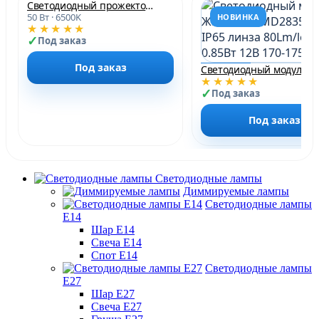
Светодиодный прожектор PFL-S2-SMD-50w IP65 Jazzway
50 Вт · 6500K
НОВИНКА
★★★★★
Под заказ
Под заказ
Светодиодный м
★★★★★
Под заказ
Под заказ
Светодиодные лампы
Диммируемые лампы
Светодиодные лампы
Е14
Шар Е14
Свеча Е14
Спот Е14
Светодиодные лампы
Е27
Шар Е27
Свеча Е27