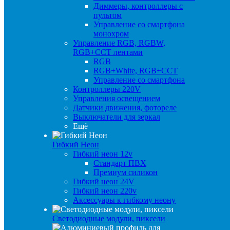
Диммеры, контроллеры с
пультом
Управление со смартфона
монохром
Управление RGB, RGBW,
RGB+CCT лентами
RGB
RGB+White, RGB+CCT
Управление со смартфона
Контроллеры 220V
Управления освещением
Датчики движения, фотореле
Выключатели для зеркал
Ещё
Гибкий Неон
Гибкий неон 12v
Стандарт ПВХ
Премиум силикон
Гибкий неон 24V
Гибкий неон 220v
Аксессуары к гибкому неону
Светодиодные модули, пиксели