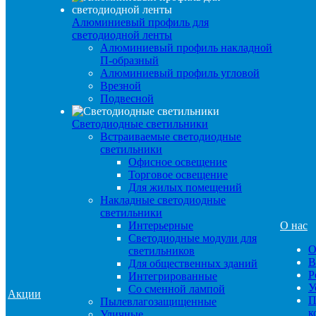
Алюминиевый профиль для
светодиодной ленты
Алюминиевый профиль накладной
П-образный
Алюминиевый профиль угловой
Врезной
Подвесной
Светодиодные светильники
Встраиваемые светодиодные
светильники
Офисное освещение
Торговое освещение
Для жилых помещений
Накладные светодиодные
светильники
Интерьерные
О нас
Светодиодные модули для
О
светильников
В
Для общественных зданий
Р
Интегрированные
У
Со сменной лампой
Акции
П
Пылевлагозащищенные
к
Уличные