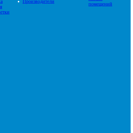
ка
Производители
помещений
я
етки