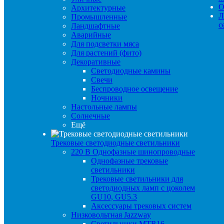
О
Архитектурные
Л
Промышленные
с
Ландшафтные
Аварийные
Для подсветки мяса
Для растений (фито)
Декоративные
Светодиодные камины
Свечи
Беспроводное освещение
Ночники
Настольные лампы
Солнечные
Ещё
Трековые светодиодные светильники
220 B Однофазные шинопроводные
Однофазные трековые
светильники
Трековые светильники для
светодиодных ламп с цоколем
GU10, GU5.3
Аксессуары трековых систем
Низковольтная Jazzway
Светильники MTR16