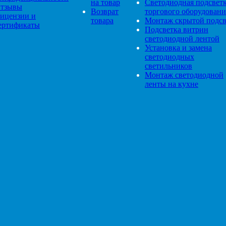
на товар
Светодиодная подсвет
тзывы
Возврат
торгового оборудовани
ицензии и
товара
Монтаж скрытой подсв
ертификаты
Подсветка витрин
светодиодной лентой
Установка и замена
светодиодных
светильников
Монтаж светодиодной
ленты на кухне