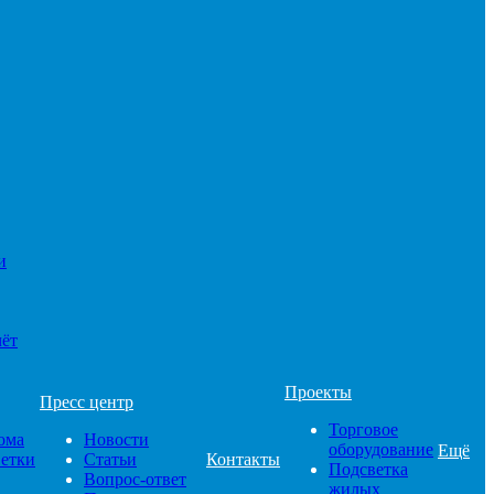
и
чёт
Проекты
Пресс центр
Торговое
ома
Новости
оборудование
Ещё
ветки
Статьи
Контакты
Подсветка
Вопрос-ответ
жилых