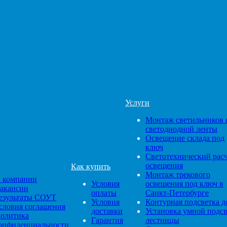
Услуги
Монтаж светильников 
светодиодной ленты
Освещение склада под
ключ
Светотехнический рас
освещения
Как купить
Монтаж трекового
 компании
Условия
освещения под ключ в
акансии
оплаты
Санкт-Петербурге
езультаты СОУТ
Условия
Контурная подсветка д
словия соглашения
доставки
Установка умной подс
олитика
Гарантия
лестницы
онфиденциальности