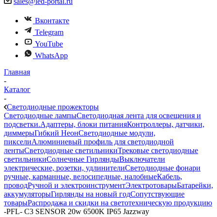
sales@led-portal.ru
Вконтакте
Telegram
YouTube
WhatsApp
Главная
-
Каталог
-
Светодиодные прожекторы
Светодиодные лампы
Светодиодная лента для освещения и
подсветки.
Адаптеры, блоки питания
Контроллеры, датчики,
диммеры
Гибкий Неон
Светодиодные модули,
пиксели
Алюминиевый профиль для светодиодной
ленты
Светодиодные светильники
Трековые светодиодные
светильники
Солнечные Гирлянды
Выключатели
электрические, розетки, удлинители
Светодиодные фонари
ручные, карманные, велосипедные, налобные
Кабель,
провод
Ручной и электроинструмент
Электротовары
Батарейки,
аккумуляторы
Гирлянды на новый год
Сопутствующие
товары
Распродажа и скидки на светотехническую продукцию
-
PFL- C3 SENSOR 20w 6500K IP65 Jazzway