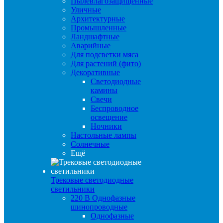
Пылевлагозащищенные
Уличные
Архитектурные
Промышленные
Ландшафтные
Аварийные
Для подсветки мяса
Для растений (фито)
Декоративные
Светодиодные
камины
Свечи
Беспроводное
освещение
Ночники
Настольные лампы
Солнечные
Ещё
Трековые светодиодные
светильники
220 B Однофазные
шинопроводные
Однофазные