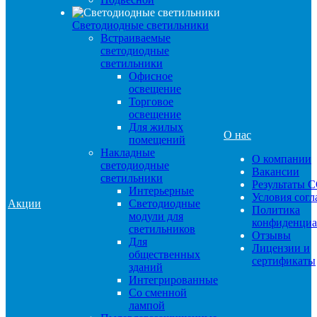
Светодиодные светильники
Встраиваемые
светодиодные
светильники
Офисное
освещение
Торговое
освещение
Для жилых
О нас
помещений
Накладные
О компании
светодиодные
Вакансии
светильники
Результаты 
Интерьерные
Условия сог
Акции
Светодиодные
Политика
модули для
конфиденциа
светильников
Отзывы
Для
Лицензии и
общественных
сертификаты
зданий
Интегрированные
Со сменной
лампой