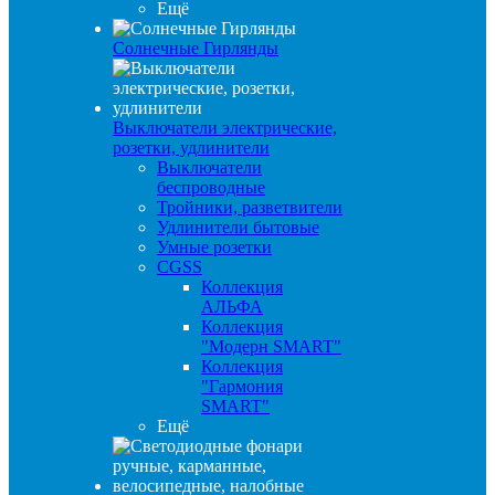
Ещё
Солнечные Гирлянды
Выключатели электрические,
розетки, удлинители
Выключатели
беспроводные
Тройники, разветвители
Удлинители бытовые
Умные розетки
CGSS
Коллекция
АЛЬФА
Коллекция
"Модерн SMART"
Коллекция
"Гармония
SMART"
Ещё