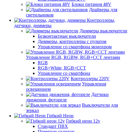
Блоки питания 48V
Драйверы для
светильников
Контроллеры,
датчики, диммеры
Диммеры выключатели
Безконтактные выключатели
Диммеры, контроллеры с пультом
Управление со смартфона монохром
Управление RGB, RGBW, RGB+CCT лентами
RGB
RGB+White, RGB+CCT
Управление со смартфона
Контроллеры 220V
Управления
освещением
Датчики
движения, фотореле
Выключатели для
зеркал
Гибкий Неон
Гибкий неон 12v
Стандарт ПВХ
Премиум силикон