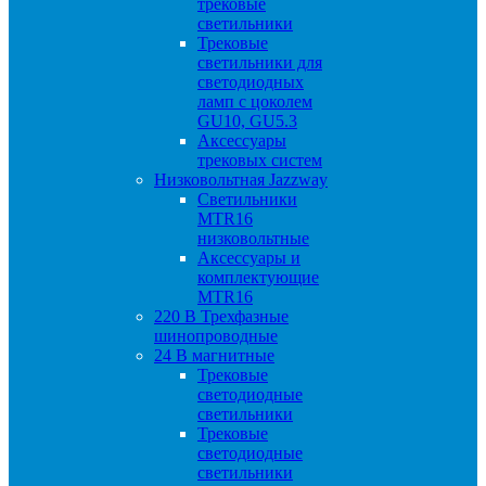
трековые
светильники
Трековые
светильники для
светодиодных
ламп с цоколем
GU10, GU5.3
Аксессуары
трековых систем
Низковольтная Jazzway
Светильники
MTR16
низковольтные
Аксессуары и
комплектующие
MTR16
220 B Трехфазные
шинопроводные
24 B магнитные
Трековые
светодиодные
светильники
Трековые
светодиодные
светильники