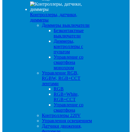
Контроллеры, датчики,
диммеры
Диммеры выключатели
Безконтактные
выключатели
Диммеры,
контроллеры с
пультом
Управление со
смартфона
монохром
Управление RGB,
RGBW, RGB+CCT
лентами
RGB
RGB+White,
RGB+CCT
Управление со
смартфона
Контроллеры 220V
Управления освещением
Датчики движения,
фотореле