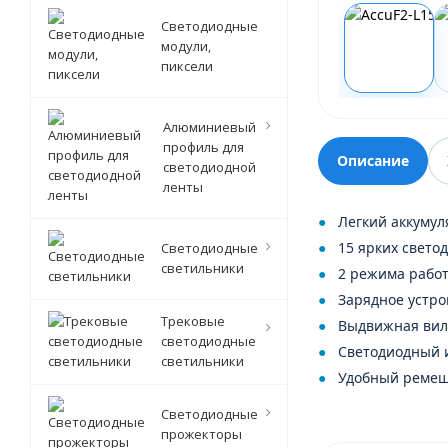
Светодиодные
модули,
пиксели
Алюминиевый
профиль для
Описание
светодиодной
ленты
Легкий аккуму
15 ярких свето
Светодиодные
светильники
2 режима рабо
Зарядное устро
Трековые
Выдвижная вил
светодиодные
Светодиодный 
светильники
Удобный ремеш
Светодиодные
прожекторы