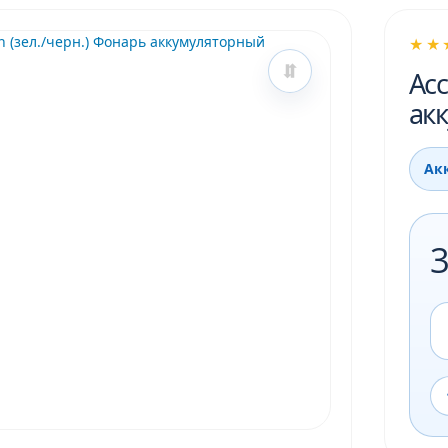
★★
Acc
ак
Ак
3