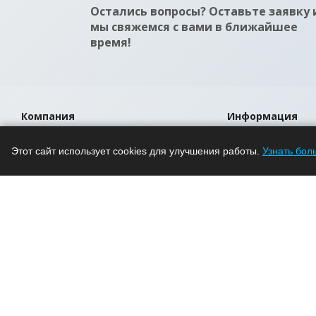
Остались вопросы? Оставьте заявку 
мы свяжемся с вами в ближайшее
время!
Компания
Информация
О компании
Помощь
Этот сайт использует cookies для улучшения работы.
Узнать бол
Новости
Условия оплаты
Проекты
Условия доставки
Вакансии
Гарантия на това
Магазины
Политика