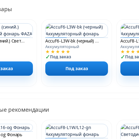
вары
AF1-L1W-bu (синий.) Светодиодный фонарь ФАZА
AccuF6-L3W-bk (черный) Аккумуляторный фонарь
Аккумуляторный
Аккумул
★★★★★
★★★
Под заказ
Под з
 заказ
Под заказ
ые рекомендации
-og Фонарь