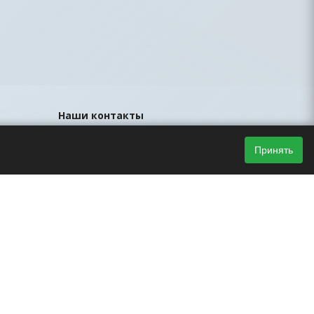
Наши контакты
8 (812) 425-44-33
Принять
sales@led-portal.ru
Главный офис, Санкт-Петербург, ул.
Братская, д.23, офис 106