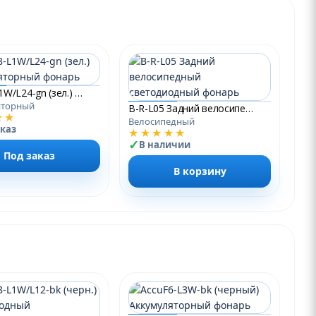
AccuF8-L1W/L24-gn (зел.) Аккумуляторный фонарь
яторный
B-R-L05 Задний велосипедный светодиодный фонарь
★★
Велосипедный
аказ
★★★★★
В наличии
Под заказ
В корзину