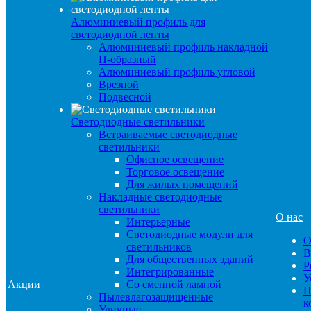
Алюминиевый профиль для
светодиодной ленты
Алюминиевый профиль накладной
П-образный
Алюминиевый профиль угловой
Врезной
Подвесной
Светодиодные светильники
Встраиваемые светодиодные
светильники
Офисное освещение
Торговое освещение
Для жилых помещений
Накладные светодиодные
светильники
О нас
Интерьерные
Светодиодные модули для
О
светильников
В
Для общественных зданий
Р
Интегрированные
У
Акции
Со сменной лампой
П
Пылевлагозащищенные
к
Уличные