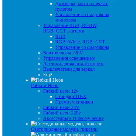
Диммеры, контроллеры с
пультом
Управление со смартфона
монохром
Управление RGB, RGBW,
RGB+CCT лентами
RGB
RGB+White, RGB+CCT
Управление со смартфона
Контроллеры 220V
Управления освещением
Датчики движения, фотореле
Выключатели для зеркал
Ещё
Гибкий Неон
Гибкий неон 12v
Стандарт ПВХ
Премиум силикон
Гибкий неон 24V
Гибкий неон 220v
Аксессуары к гибкому неону
Светодиодные модули, пиксели