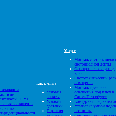
Услуги
Монтаж светильников 
светодиодной ленты
Освещение склада под
ключ
Светотехнический рас
освещения
Как купить
Монтаж трекового
 компании
Условия
освещения под ключ в
акансии
оплаты
Санкт-Петербурге
езультаты СОУТ
Условия
Контурная подсветка д
словия соглашения
доставки
Установка умной подс
олитика
Гарантия
лестницы
онфиденциальности
на товар
Светодиодная подсвет