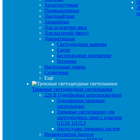
О
Архитектурные
Л
Промышленные
с
Ландшафтные
Аварийные
Для подсветки мяса
Для растений (фито)
Декоративные
Светодиодные камины
Свечи
Беспроводное освещение
Ночники
Настольные лампы
Солнечные
Ещё
Трековые светодиодные светильники
220 B Однофазные шинопроводные
Однофазные трековые
светильники
Трековые светильники для
светодиодных ламп с цоколем
GU10, GU5.3
Аксессуары трековых систем
Низковольтная Jazzway
Светильники MTR16