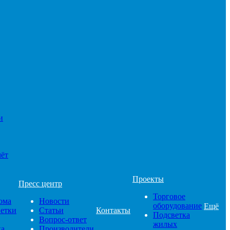
и
чёт
Проекты
Пресс центр
Торговое
ома
Новости
оборудование
Ещё
ветки
Статьи
Контакты
Подсветка
Вопрос-ответ
жилых
ка
Производители