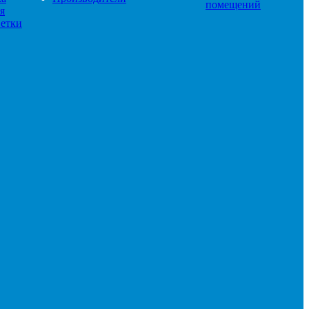
помещений
я
етки