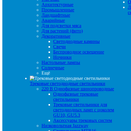
О
Архитектурные
Л
Промышленные
с
Ландшафтные
Аварийные
Для подсветки мяса
Для растений (фито)
Декоративные
Светодиодные камины
Свечи
Беспроводное освещение
Ночники
Настольные лампы
Солнечные
Ещё
Трековые светодиодные светильники
220 B Однофазные шинопроводные
Однофазные трековые
светильники
Трековые светильники для
светодиодных ламп с цоколем
GU10, GU5.3
Аксессуары трековых систем
Низковольтная Jazzway
Светильники MTR16