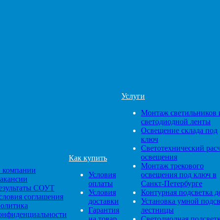
Услуги
Монтаж светильников 
светодиодной ленты
Освещение склада под
ключ
Светотехнический рас
освещения
Как купить
Монтаж трекового
 компании
Условия
освещения под ключ в
акансии
оплаты
Санкт-Петербурге
езультаты СОУТ
Условия
Контурная подсветка д
словия соглашения
доставки
Установка умной подс
олитика
Гарантия
лестницы
онфиденциальности
на товар
Светодиодная подсвет