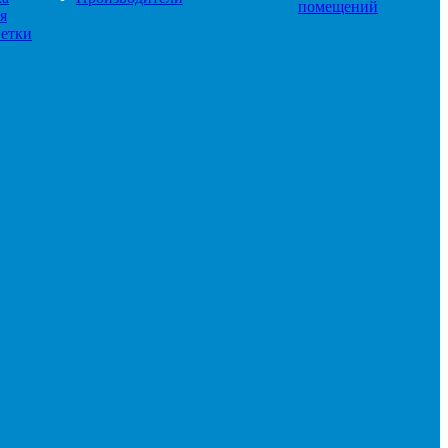
помещений
я
етки