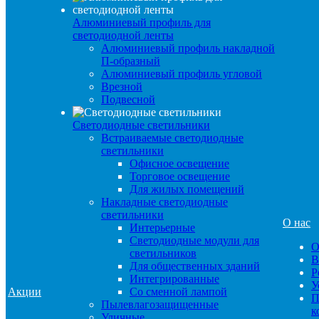
Алюминиевый профиль для
светодиодной ленты
Алюминиевый профиль накладной
П-образный
Алюминиевый профиль угловой
Врезной
Подвесной
Светодиодные светильники
Встраиваемые светодиодные
светильники
Офисное освещение
Торговое освещение
Для жилых помещений
Накладные светодиодные
светильники
О нас
Интерьерные
Светодиодные модули для
О
светильников
В
Для общественных зданий
Р
Интегрированные
У
Акции
Со сменной лампой
П
Пылевлагозащищенные
к
Уличные