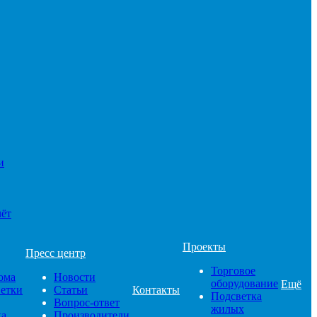
и
чёт
Проекты
Пресс центр
Торговое
ома
Новости
оборудование
Ещё
ветки
Статьи
Контакты
Подсветка
Вопрос-ответ
жилых
ка
Производители