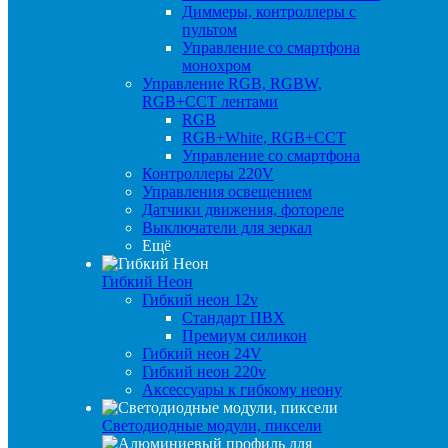
Диммеры, контроллеры с
пультом
Управление со смартфона
монохром
Управление RGB, RGBW,
RGB+CCT лентами
RGB
RGB+White, RGB+CCT
Управление со смартфона
Контроллеры 220V
Управления освещением
Датчики движения, фотореле
Выключатели для зеркал
Ещё
Гибкий Неон
Гибкий неон 12v
Стандарт ПВХ
Премиум силикон
Гибкий неон 24V
Гибкий неон 220v
Аксессуары к гибкому неону
Светодиодные модули, пиксели