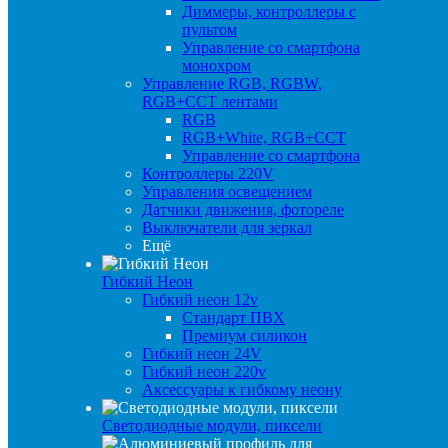
Диммеры, контроллеры с
пультом
Управление со смартфона
монохром
Управление RGB, RGBW,
RGB+CCT лентами
RGB
RGB+White, RGB+CCT
Управление со смартфона
Контроллеры 220V
Управления освещением
Датчики движения, фотореле
Выключатели для зеркал
Ещё
Гибкий Неон
Гибкий неон 12v
Стандарт ПВХ
Премиум силикон
Гибкий неон 24V
Гибкий неон 220v
Аксессуары к гибкому неону
Светодиодные модули, пиксели