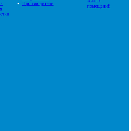
жилых
ка
Производители
помещений
я
етки