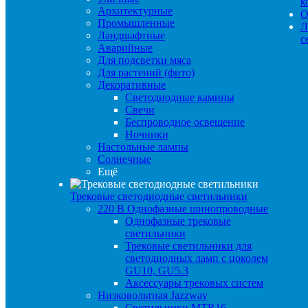
к
Архитектурные
О
Промышленные
Л
Ландшафтные
с
Аварийные
Для подсветки мяса
Для растений (фито)
Декоративные
Светодиодные камины
Свечи
Беспроводное освещение
Ночники
Настольные лампы
Солнечные
Ещё
Трековые светодиодные светильники
220 B Однофазные шинопроводные
Однофазные трековые
светильники
Трековые светильники для
светодиодных ламп с цоколем
GU10, GU5.3
Аксессуары трековых систем
Низковольтная Jazzway
Светильники MTR16