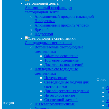
Алюминиевый профиль для
светодиодной ленты
Алюминиевый профиль накладной
П-образный
Алюминиевый профиль угловой
Врезной
Подвесной
Светодиодные светильники
Встраиваемые светодиодные
светильники
Офисное освещение
Торговое освещение
Для жилых помещений
Накладные светодиодные
светильники
Интерьерные
О нас
Светодиодные модули для
светильников
О
Для общественных зданий
В
Интегрированные
Р
Со сменной лампой
У
Акции
Пылевлагозащищенные
П
Уличные