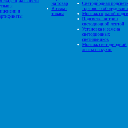
онфиденциальности
на товар
Светодиодная подсвет
тзывы
Возврат
торгового оборудовани
ицензии и
товара
Монтаж скрытой подсв
ертификаты
Подсветка витрин
светодиодной лентой
Установка и замена
светодиодных
светильников
Монтаж светодиодной
ленты на кухне