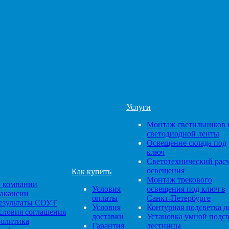
Услуги
Монтаж светильников 
светодиодной ленты
Освещение склада под
ключ
Светотехнический рас
освещения
Как купить
Монтаж трекового
 компании
Условия
освещения под ключ в
акансии
оплаты
Санкт-Петербурге
езультаты СОУТ
Условия
Контурная подсветка д
словия соглашения
доставки
Установка умной подс
олитика
Гарантия
лестницы