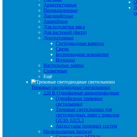
О
Архитектурные
Л
Промышленные
с
Ландшафтные
Аварийные
Для подсветки мяса
Для растений (фито)
Декоративные
Светодиодные камины
Свечи
Беспроводное освещение
Ночники
Настольные лампы
Солнечные
Ещё
Трековые светодиодные светильники
220 B Однофазные шинопроводные
Однофазные трековые
светильники
Трековые светильники для
светодиодных ламп с цоколем
GU10, GU5.3
Аксессуары трековых систем
Низковольтная Jazzway
Светильники MTR16