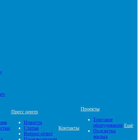
и
чёт
Проекты
Пресс центр
Торговое
ома
Новости
оборудование
Ещё
ветки
Статьи
Контакты
Подсветка
Вопрос-ответ
жилых
ка
Производители