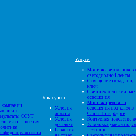
Услуги
Монтаж светильников 
светодиодной ленты
Освещение склада под
ключ
Светотехнический рас
освещения
Как купить
Монтаж трекового
 компании
Условия
освещения под ключ в
акансии
оплаты
Санкт-Петербурге
езультаты СОУТ
Условия
Контурная подсветка д
словия соглашения
доставки
Установка умной подс
олитика
Гарантия
лестницы
онфиденциальности
на товар
Светодиодная подсвет