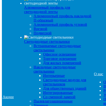
Алюминиевый профиль для
светодиодной ленты
Алюминиевый профиль накладной
П-образный
Алюминиевый профиль угловой
Врезной
Подвесной
Светодиодные светильники
Встраиваемые светодиодные
светильники
Офисное освещение
Торговое освещение
Для жилых помещений
Накладные светодиодные
светильники
О нас
Интерьерные
Светодиодные модули для
О
светильников
В
Для общественных зданий
Р
Интегрированные
У
Акции
Со сменной лампой
П
Пылевлагозащищенные
к
Уличные