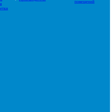
помещений
я
етки