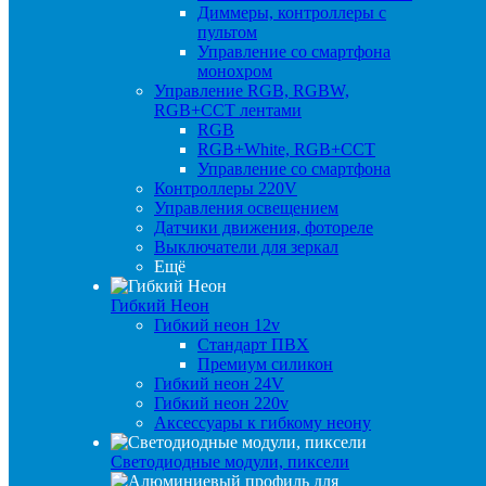
Диммеры, контроллеры с
пультом
Управление со смартфона
монохром
Управление RGB, RGBW,
RGB+CCT лентами
RGB
RGB+White, RGB+CCT
Управление со смартфона
Контроллеры 220V
Управления освещением
Датчики движения, фотореле
Выключатели для зеркал
Ещё
Гибкий Неон
Гибкий неон 12v
Стандарт ПВХ
Премиум силикон
Гибкий неон 24V
Гибкий неон 220v
Аксессуары к гибкому неону
Светодиодные модули, пиксели