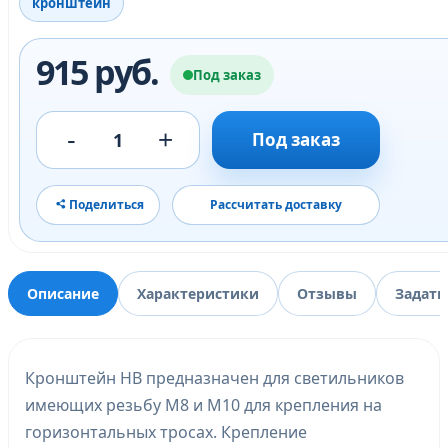
кронштейн
915 руб.
Под заказ
-
+
1
Под заказ
Поделиться
Рассчитать доставку
Описание
Характеристики
Отзывы
Задать
Кронштейн HB предназначен для светильников
имеющих резьбу М8 и М10 для крепления на
горизонтальных тросах. Крепление