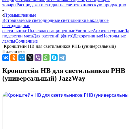
товары
Распродажа и скидки на светотехническую продукцию
-
Промышленные
Встраиваемые светодиодные светильники
Накладные
светодиодные
светильники
Пылевлагозащищенные
Уличные
Архитектурные
Л
подсветки мяса
Для растений (фито)
Декоративные
Настольные
лампы
Солнечные
-
Кронштейн HB для светильников PHB (универсальный)
Поделиться
Кронштейн HB для светильников PHB
(универсальный) JazzWay