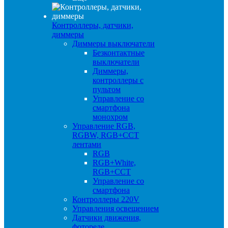
Контроллеры, датчики,
диммеры
Диммеры выключатели
Безконтактные
выключатели
Диммеры,
контроллеры с
пультом
Управление со
смартфона
монохром
Управление RGB,
RGBW, RGB+CCT
лентами
RGB
RGB+White,
RGB+CCT
Управление со
смартфона
Контроллеры 220V
Управления освещением
Датчики движения,
фотореле