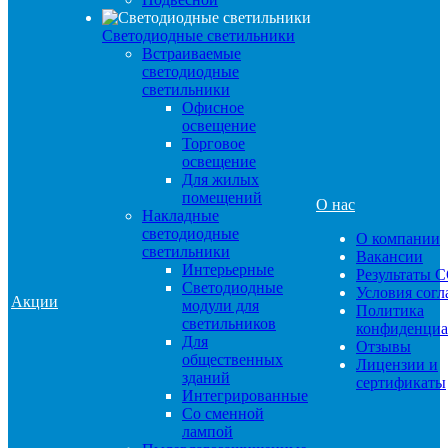
Светодиодные светильники
Встраиваемые
светодиодные
светильники
Офисное
освещение
Торговое
освещение
Для жилых
помещений
О нас
Накладные
светодиодные
О компании
светильники
Вакансии
Интерьерные
Результаты 
Светодиодные
Условия сог
Акции
модули для
Политика
светильников
конфиденциа
Для
Отзывы
общественных
Лицензии и
зданий
сертификаты
Интегрированные
Со сменной
лампой