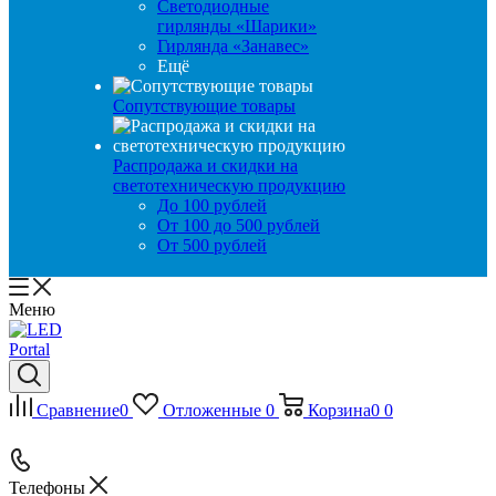
Светодиодные
гирлянды «Шарики»
Гирлянда «Занавес»
Ещё
Сопутствующие товары
Распродажа и скидки на
светотехническую продукцию
До 100 рублей
От 100 до 500 рублей
От 500 рублей
Меню
Сравнение
0
Отложенные
0
Корзина
0
0
Телефоны