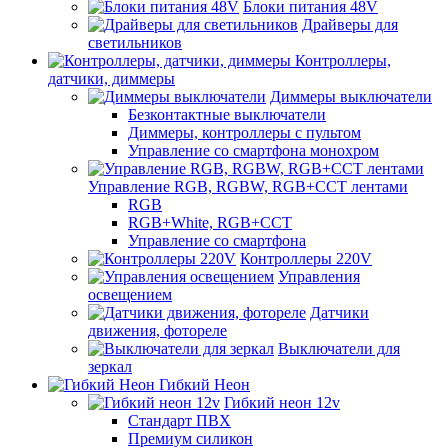
Блоки питания 48V
Драйверы для
светильников
Контроллеры,
датчики, диммеры
Диммеры выключатели
Безконтактные выключатели
Диммеры, контроллеры с пультом
Управление со смартфона монохром
Управление RGB, RGBW, RGB+CCT лентами
RGB
RGB+White, RGB+CCT
Управление со смартфона
Контроллеры 220V
Управления
освещением
Датчики
движения, фотореле
Выключатели для
зеркал
Гибкий Неон
Гибкий неон 12v
Стандарт ПВХ
Премиум силикон