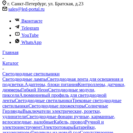
г. Санкт-Петербург, ул. Братская, д.23
sales@led-portal.ru
Вконтакте
Telegram
YouTube
WhatsApp
Главная
-
Каталог
-
Светодиодные светильники
Светодиодные лампы
Светодиодная лента для освещения и
подсветки.
Адаптеры, блоки питания
Контроллеры, датчики,
диммеры
Гибкий Неон
Светодиодные модули,
пиксели
Алюминиевый профиль для светодиодной
ленты
Светодиодные светильники
Трековые светодиодные
светильники
Светодиодные прожекторы
Солнечные
Гирлянды
Выключатели электрические, розетки,
удлинители
Светодиодные фонари ручные, карманные,
велосипедные, налобные
Кабель, провод
Ручной и
электроинструмент
Электротовары
Батарейки,
аккумуляторы
Гирлянды на новый год
Сопутствующие