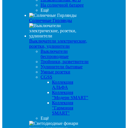
На солнечной батарее
Ещё
Солнечные Гирлянды
Выключатели электрические,
розетки, удлинители
Выключатели
беспроводные
Тройники, разветвители
Удлинители бытовые
Умные розетки
CGSS
Коллекция
АЛЬФА
Коллекция
"Модерн SMART"
Коллекция
"Гармония
SMART"
Ещё