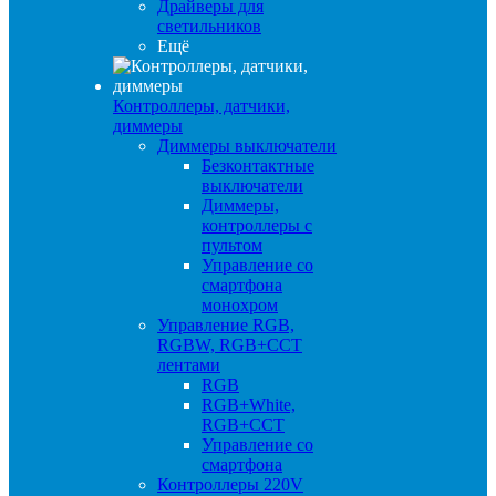
Драйверы для
светильников
Ещё
Контроллеры, датчики,
диммеры
Диммеры выключатели
Безконтактные
выключатели
Диммеры,
контроллеры с
пультом
Управление со
смартфона
монохром
Управление RGB,
RGBW, RGB+CCT
лентами
RGB
RGB+White,
RGB+CCT
Управление со
смартфона
Контроллеры 220V