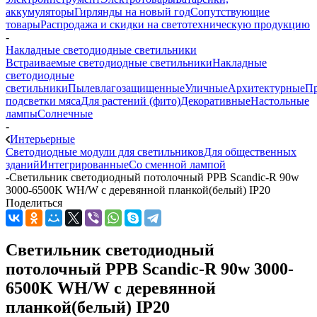
аккумуляторы
Гирлянды на новый год
Сопутствующие
товары
Распродажа и скидки на светотехническую продукцию
-
Накладные светодиодные светильники
Встраиваемые светодиодные светильники
Накладные
светодиодные
светильники
Пылевлагозащищенные
Уличные
Архитектурные
П
подсветки мяса
Для растений (фито)
Декоративные
Настольные
лампы
Солнечные
-
Интерьерные
Светодиодные модули для светильников
Для общественных
зданий
Интегрированные
Со сменной лампой
-
Светильник светодиодный потолочный PPB Scandic-R 90w
3000-6500K WH/W с деревянной планкой(белый) IP20
Поделиться
Светильник светодиодный
потолочный PPB Scandic-R 90w 3000-
6500K WH/W с деревянной
планкой(белый) IP20