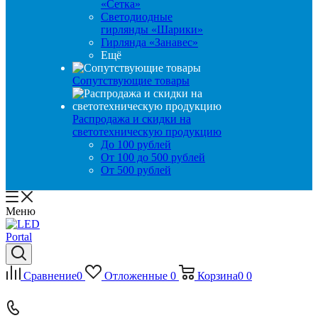
«Сетка»
Светодиодные
гирлянды «Шарики»
Гирлянда «Занавес»
Ещё
Сопутствующие товары
Распродажа и скидки на
светотехническую продукцию
До 100 рублей
От 100 до 500 рублей
От 500 рублей
Меню
Сравнение
0
Отложенные
0
Корзина
0
0