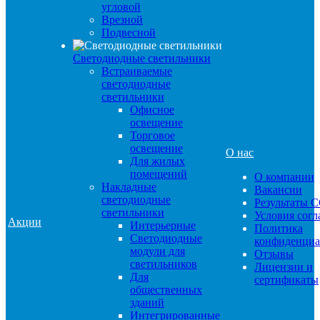
угловой
Врезной
Подвесной
Светодиодные светильники
Встраиваемые
светодиодные
светильники
Офисное
освещение
Торговое
освещение
О нас
Для жилых
помещений
О компании
Накладные
Вакансии
светодиодные
Результаты 
светильники
Условия сог
Акции
Интерьерные
Политика
Светодиодные
конфиденциа
модули для
Отзывы
светильников
Лицензии и
Для
сертификаты
общественных
зданий
Интегрированные