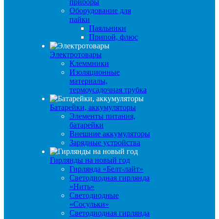
приборы
Оборудование для
пайки
Паяльники
Припой, флюс
Электротовары
Клеммники
Изоляционные
материалы,
термоусадочная трубка
Батарейки, аккумуляторы
Элементы питания,
батарейки
Внешние аккумуляторы
Зарядные устройства
Гирлянды на новый год
Гирлянда «Белт-лайт»
Светодиодная гирлянда
«Нить»
Светодиодные
«Сосульки»
Светодиодная гирлянда