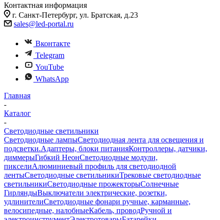
Контактная информация
г. Санкт-Петербург, ул. Братская, д.23
sales@led-portal.ru
Вконтакте
Telegram
YouTube
WhatsApp
Главная
-
Каталог
-
Светодиодные светильники
Светодиодные лампы
Светодиодная лента для освещения и
подсветки.
Адаптеры, блоки питания
Контроллеры, датчики,
диммеры
Гибкий Неон
Светодиодные модули,
пиксели
Алюминиевый профиль для светодиодной
ленты
Светодиодные светильники
Трековые светодиодные
светильники
Светодиодные прожекторы
Солнечные
Гирлянды
Выключатели электрические, розетки,
удлинители
Светодиодные фонари ручные, карманные,
велосипедные, налобные
Кабель, провод
Ручной и
электроинструмент
Электротовары
Батарейки,