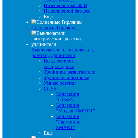
Низковольтные 48 В
На солнечной батарее
Ещё
Солнечные Гирлянды
Выключатели электрические,
розетки, удлинители
Выключатели
беспроводные
Тройники, разветвители
Удлинители бытовые
Умные розетки
CGSS
Коллекция
АЛЬФА
Коллекция
"Модерн SMART"
Коллекция
"Гармония
SMART"
Ещё