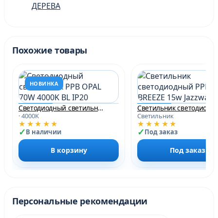
ДЕРЕВА
Похожие товары
НОВИНКА
Светодиодный светильник PPB OPAL 70W 4000K BL IP20
Светильник светодиодный PPB 
· 4000K
Светильник
★★★★★
★★★★★
В наличии
Под заказ
В корзину
Под заказ
Персональные рекомендации