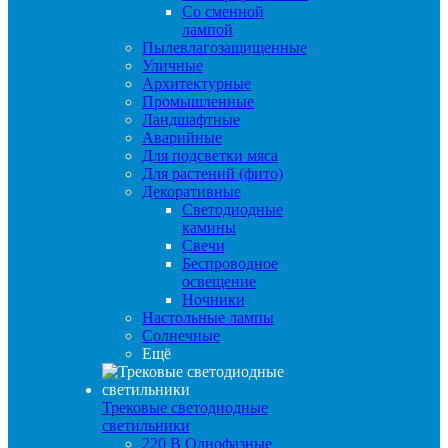
Со сменной
лампой
Пылевлагозащищенные
Уличные
Архитектурные
Промышленные
Ландшафтные
Аварийные
Для подсветки мяса
Для растений (фито)
Декоративные
Светодиодные
камины
Свечи
Беспроводное
освещение
Ночники
Настольные лампы
Солнечные
Ещё
Трековые светодиодные
светильники
220 B Однофазные