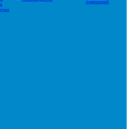
помещений
я
етки