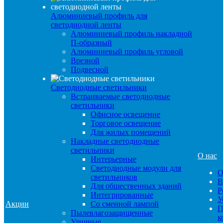
Алюминиевый профиль для
светодиодной ленты
Алюминиевый профиль накладной
П-образный
Алюминиевый профиль угловой
Врезной
Подвесной
Светодиодные светильники
Встраиваемые светодиодные
светильники
Офисное освещение
Торговое освещение
Для жилых помещений
Накладные светодиодные
светильники
О нас
Интерьерные
Светодиодные модули для
О
светильников
В
Для общественных зданий
Р
Интегрированные
У
Акции
Со сменной лампой
П
Пылевлагозащищенные
к
Уличные