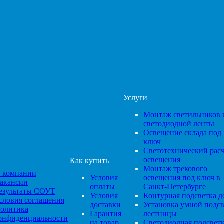
Услуги
Монтаж светильников 
светодиодной ленты
Освещение склада под
ключ
Светотехнический рас
освещения
Как купить
Монтаж трекового
 компании
Условия
освещения под ключ в
акансии
оплаты
Санкт-Петербурге
езультаты СОУТ
Условия
Контурная подсветка д
словия соглашения
доставки
Установка умной подс
олитика
Гарантия
лестницы
онфиденциальности
на товар
Светодиодная подсвет