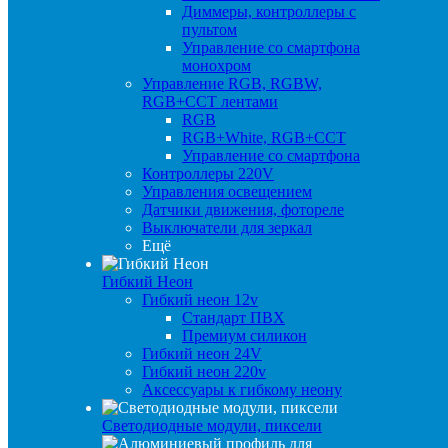
Диммеры, контроллеры с
пультом
Управление со смартфона
монохром
Управление RGB, RGBW,
RGB+CCT лентами
RGB
RGB+White, RGB+CCT
Управление со смартфона
Контроллеры 220V
Управления освещением
Датчики движения, фотореле
Выключатели для зеркал
Ещё
Гибкий Неон
Гибкий неон 12v
Стандарт ПВХ
Премиум силикон
Гибкий неон 24V
Гибкий неон 220v
Аксессуары к гибкому неону
Светодиодные модули, пиксели