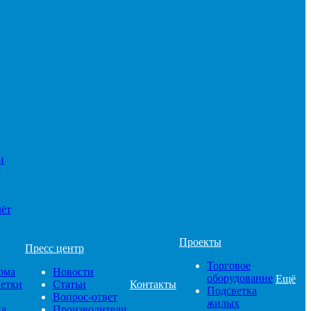
и
чёт
Проекты
Пресс центр
Торговое
ома
Новости
оборудование
Ещё
ветки
Статьи
Контакты
Подсветка
Вопрос-ответ
жилых
ка
Производители