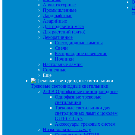
О
Архитектурные
Л
Промышленные
с
Ландшафтные
Аварийные
Для подсветки мяса
Для растений (фито)
Декоративные
Светодиодные камины
Свечи
Беспроводное освещение
Ночники
Настольные лампы
Солнечные
Ещё
Трековые светодиодные светильники
220 B Однофазные шинопроводные
Однофазные трековые
светильники
Трековые светильники для
светодиодных ламп с цоколем
GU10, GU5.3
Аксессуары трековых систем
Низковольтная Jazzway
Светильники MTR16