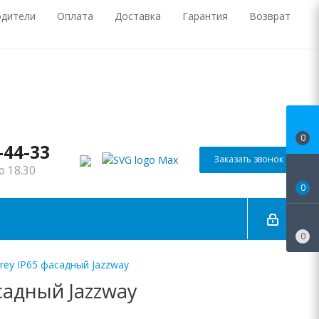
одители
Оплата
Доставка
Гарантия
Возврат
0
-44-33
Заказать звонок
о 18.30
0
0
ey IP65 фасадный Jazzway
садный Jazzway