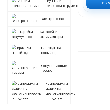
Ручной и
В к
электроинструмент
Электротовары
Батарейки,
аккумуляторы
Гирлянды на
новый год
Сопутствующие
товары
Распродажа и
скидки на
светотехническую
продукцию