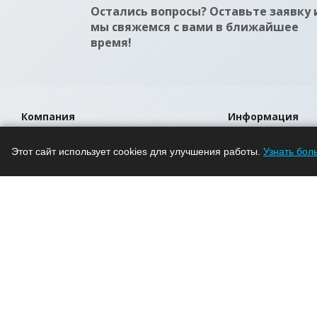
Остались вопросы? Оставьте заявку 
мы свяжемся с вами в ближайшее
время!
Компания
Информация
О компании
Помощь
Этот сайт использует cookies для улучшения работы.
Узнать бол
Новости
Условия оплаты
Проекты
Условия доставки
Вакансии
Гарантия на това
Магазины
Политика