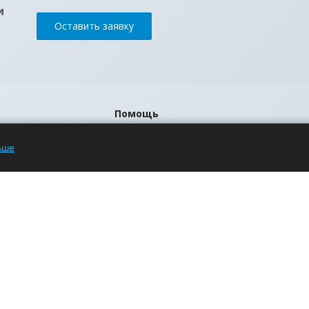
и
Оставить заявку
Помощь
Блог
ьше
Вопрос-ответ
Бренды
р