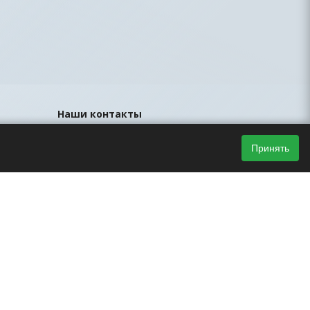
Наши контакты
8 (812) 425-44-33
Принять
sales@led-portal.ru
Главный офис, Санкт-Петербург, ул.
Братская, д.23, офис 106