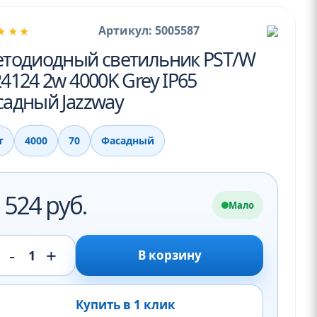
Артикул: 5005587
★★★
етодиодный светильник PST/W
4124 2w 4000K Grey IP65
садный Jazzway
т
4000
70
Фасадный
 524 руб.
Мало
-
+
1
В корзину
Купить в 1 клик