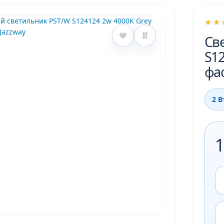
★★
Св
S12
фа
2 В
1